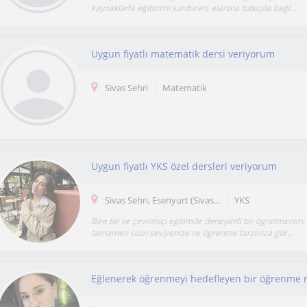
kaynaklarla eğitimini sürdüren, alanına tutkuyla bağl...
Uygun fiyatlı matematik dersi veriyorum
Sivas Sehri
Matematik
Uygun fiyatlı YKS özel dersleri veriyorum
Sivas Sehri, Esenyurt (Sivas...
YKS
Bire bir ve çevrimiçi egitimde deneyimli bir ögretmenim.
tamamen sizin seviyenize ve ögrenme tarziniza gör...