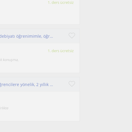
1. ders ücretsiz
İngilizce alanındaki eğitimim ve İngiliz Dili ve Edebiyatı öğrenimimle, öğrencilerin dil becerilerini geliştireceğim
1. ders ücretsiz
rak konuşma,
Sıfırdan ya da temelini güçlendirmek isteyen öğrencilere yönelik, 2 yıllık mesleki teknik lise deneyimimle eğitim veriyorum
rlikte