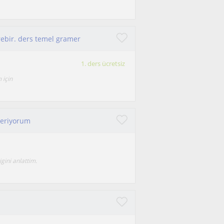
rebir. ders temel gramer
1. ders ücretsiz
 için
veriyorum
igini anlattim.