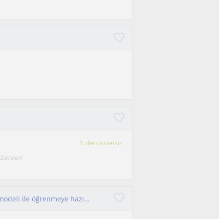
1. ders ücretsiz
 Dersleri
Eğlenerek öğrenmeyi hedefleyen bir öğrenme modeli ile öğrenmeye hazır mısınız ?