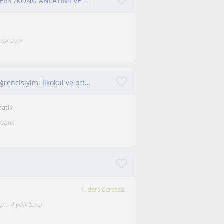
TYT VE AYT FİZİK VE TEMEL MATEMATİK ÖZEL DERS /KONU ANLATIMI VE SORU ÇÖZÜMÜ
var aynı
Ben İrem. İlköğretim Matematik Öğretmenliği öğrencisiyim. İlkokul ve ortaokul kpss dersleri veriyorum
atik
isans
.
1. ders ücretsiz
. 4 yillik kolej