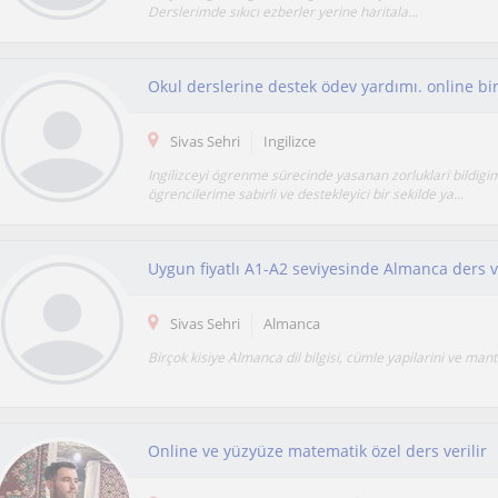
Derslerimde sıkıcı ezberler yerine haritala...
Okul derslerine destek ödev yardımı. online bi
Sivas Sehri
Ingilizce
Ingilizceyi ögrenme sürecinde yasanan zorluklari bildigim
ögrencilerime sabirli ve destekleyici bir sekilde ya...
Uygun fiyatlı A1-A2 seviyesinde Almanca ders 
Sivas Sehri
Almanca
Birçok kisiye Almanca dil bilgisi, cümle yapilarini ve mant
Online ve yüzyüze matematik özel ders verilir