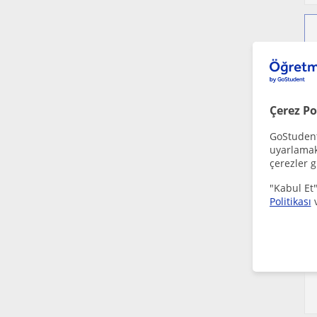
Çerez Po
GoStudent,
uyarlamak 
çerezler g
"Kabul Et"
Politikası