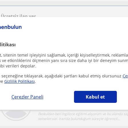
Ücretsiz ilan ver
Ücretsiz bir ilan ver ve öğretmenlerin seninle iletişime geçmesini sağla
litikası
Tecrübeli öğretmenden İlkokul - ortaokul matem
 sitenin temel işleyişini sağlamak, içeriği kişiselleştirmek, reklamla
Sivas Sehri, Kaldi, Tavra
Matematik
ve etkinliklerini ölçmenin yanı sıra size daha iyi bir deneyim sunm
ibi verileri depolar.
4 yıldan uzun bir süredi özel ders vermekteyim. Öğrenci
keyif alarak yapmasına özen gösteriyorum.
 seçeneğine tıklayarak, aşağıdaki şartları kabul etmiş olursunuz
Çe
ve
Gizlilik Politikası
.
Çerezler Paneli
Kabul et
Sivas Sehri
Ingilizce
İlkokuldan beri İngilizce eğitimi alıyorum ve bu alanda sa
temelim var. İran’da bulunduğum süreçte öğrencil...