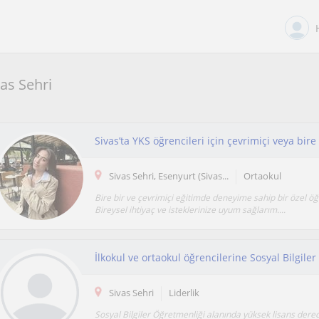
vas Sehri
Sivas Sehri, Esenyurt (Sivas...
Ortaokul
Bire bir ve çevrimiçi eğitimde deneyime sahip bir özel 
Bireysel ihtiyaç ve isteklerinize uyum sağlarım....
Sivas Sehri
Liderlik
Sosyal Bilgiler Öğretmenliği alanında yüksek lisans dere