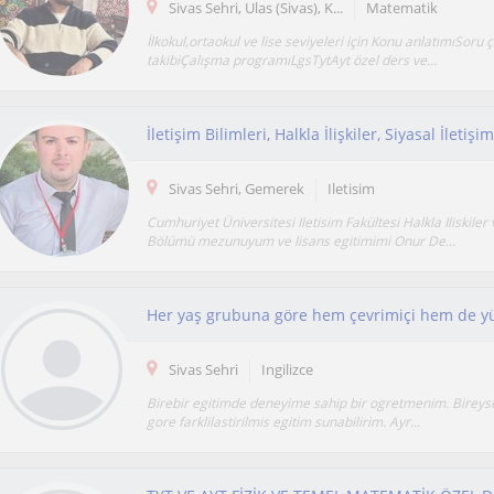
Sivas Sehri, Ulas (Sivas), K...
Matematik
İlkokul,ortaokul ve lise seviyeleri için Konu anlatımıSor
takibiÇalışma programıLgsTytAyt özel ders ve...
Sivas Sehri, Gemerek
Iletisim
Cumhuriyet Üniversitesi Iletisim Fakültesi Halkla Iliskiler
Bölümü mezunuyum ve lisans egitimimi Onur De...
Sivas Sehri
Ingilizce
Birebir egitimde deneyime sahip bir ogretmenim. Bireyse
gore farklilastirilmis egitim sunabilirim. Ayr...