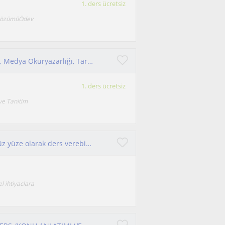
1. ders ücretsiz
u çözümüÖdev
İletişim Bilimleri, Halkla İlişkiler, Siyasal İletişim, Medya Okuryazarlığı, Tarih, İngilizce, Sosyal Bilgiler
1. ders ücretsiz
 ve Tanitim
Her yaş grubuna göre hem çevrimiçi hem de yüz yüze olarak ders verebilirim. Sivas'ta ikamet etmekteyim.
l ihtiyaclara