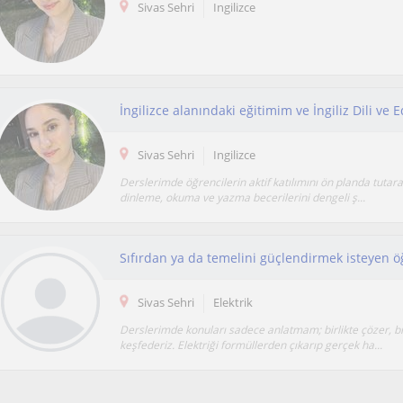
Sivas Sehri
Ingilizce
Sivas Sehri
Ingilizce
Derslerimde öğrencilerin aktif katılımını ön planda tuta
dinleme, okuma ve yazma becerilerini dengeli ş...
Sivas Sehri
Elektrik
Derslerimde konuları sadece anlatmam; birlikte çözer, bi
keşfederiz. Elektriği formüllerden çıkarıp gerçek ha...