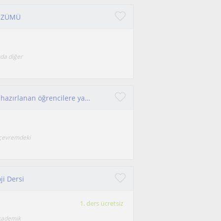
ÇÖZÜMÜ
da diğer
Bir fizik öğrencisi olarak lise ya da üniversiteye hazırlanan öğrencilere yardım etmek isterim umarım iyi bir öğretmen olabilirim
 çevremdeki
ji Dersi
1. ders ücretsiz
akademik