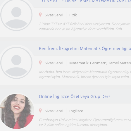
Sivas Sehri
Fizik
2 Yıldır TYT ve AYT fizik özel ders veriyorum .Deneyimim 
zamanda her yaşta öğrenciye ders verebilirim .Sab...
Sivas Sehri
Matematik: Geometri, Temel Matem
Merhaba, ben Irem. Ilkögretim Matematik Ögretmenligi l
ögrencisiyim. Matematik, birçok ögrenci için soyut kalm..
Online İngilizce Özel veya Grup Ders
Sivas Sehri
Ingilizce
Cumhuriyet Üniversitesi Ingilizce Ögretmenligi mezunuyum
ve 2 yillik online egitim kurumu deneyimin...