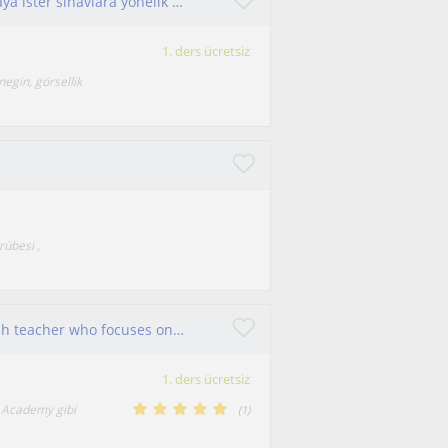
Her yaşa uygun, her türlü seviye, ister konuşmaya ister sınavlara yönelik Almanca dersi verilir
1. ders ücretsiz
negin, görsellik
rübesi ,
I am a patient, energetic, and supportive English teacher who focuses on helping students feel comfortable and confident
1. ders ücretsiz
g Academy gibi
(
1
)