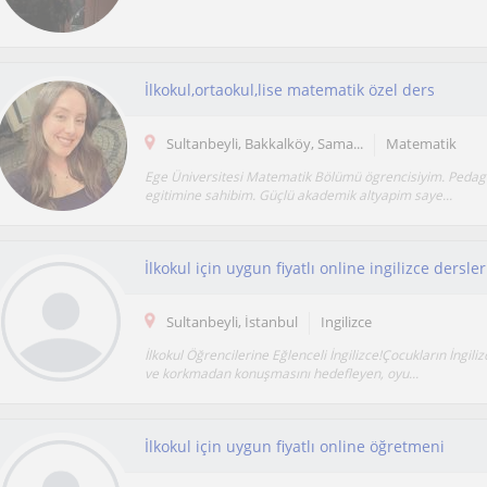
İlkokul,ortaokul,lise matematik özel ders
Sultanbeyli, Bakkalköy, Sama...
Matematik
Ege Üniversitesi Matematik Bölümü ögrencisiyim. Pedag
egitimine sahibim. Güçlü akademik altyapim saye...
İlkokul için uygun fiyatlı online ingilizce dersle
Sultanbeyli, İstanbul
Ingilizce
İlkokul Öğrencilerine Eğlenceli İngilizce!Çocukların İngili
ve korkmadan konuşmasını hedefleyen, oyu...
İlkokul için uygun fiyatlı online öğretmeni