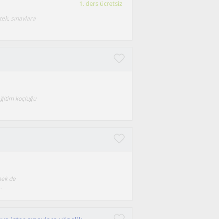
1. ders ücretsiz
tek, sınavlara
eğitim koçluğu
mek de
.