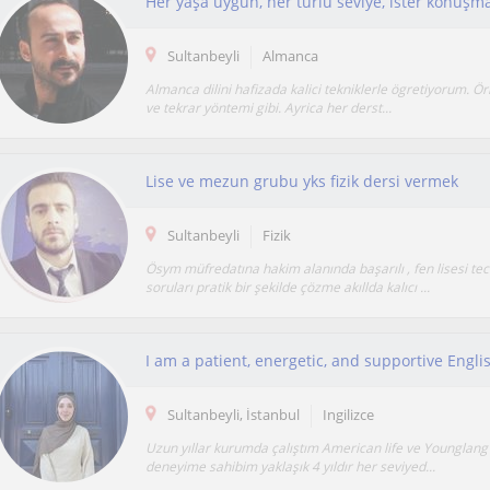
Sultanbeyli
Almanca
Almanca dilini hafizada kalici tekniklerle ögretiyorum. Ör
ve tekrar yöntemi gibi. Ayrica her derst...
Lise ve mezun grubu yks fizik dersi vermek
Sultanbeyli
Fizik
Ösym müfredatına hakim alanında başarılı , fen lisesi tec
soruları pratik bir şekilde çözme akıllda kalıcı ...
Sultanbeyli, İstanbul
Ingilizce
Uzun yıllar kurumda çalıştım American life ve Younglan
deneyime sahibim yaklaşık 4 yıldır her seviyed...