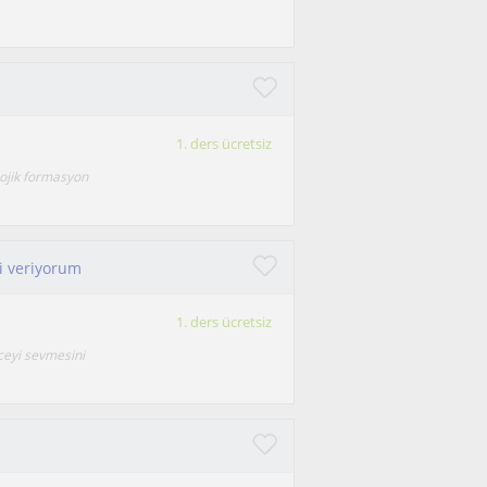
1. ders ücretsiz
ojik formasyon
ri veriyorum
1. ders ücretsiz
zceyi sevmesini