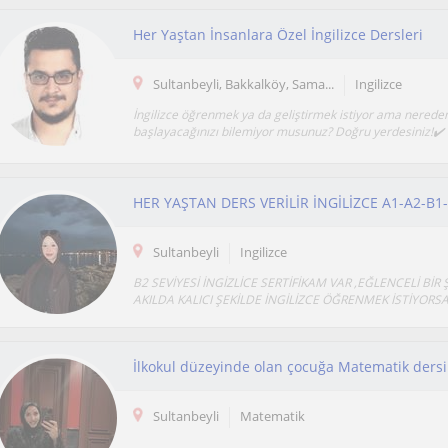
Her Yaştan İnsanlara Özel İngilizce Dersleri
Sultanbeyli, Bakkalköy, Sama...
Ingilizce
İngilizce öğrenmek ya da geliştirmek istiyor ama nerede
başlayacağınızı bilemiyor musunuz? Doğru yerdesiniz!✔️ 
HER YAŞTAN DERS VERİLİR İNGİLİZCE A1-A2-B1
Sultanbeyli
Ingilizce
B2 SEVİYESİ İNGİZLİCE SERTİFİKAM VAR ,EĞLENCELİ BİR 
AKILDA KALICI ŞEKİLDE İNGİLİZCE ÖĞRENMEK İSTİYORSAN
İlkokul düzeyinde olan çocuğa Matematik dersi
Sultanbeyli
Matematik