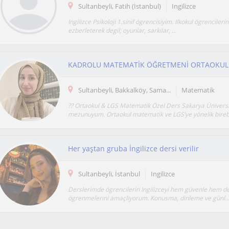
Sultanbeyli, Fatih (İstanbul)
Ingilizce
Ingilizce Psikoloji 1.sinif ögrencisiyim. Ilkokul ögrencilerin
ezberleterek degil; oyunlar, sarkilar, ...
Sultanbeyli, Bakkalköy, Sama...
Matematik
?? Ortaokul & LGS Matematik Özel Ders Sakarya Üniversi
mezunuyum. Ortaokul matematik ve LGS’ye yönelik birebi
Her yaştan gruba İngilizce dersi verilir
Sultanbeyli, İstanbul
Ingilizce
Derslerimde ögrencilerin Ingilizceyi hem güvenle hem de
ögrenmelerini amaçliyorum. Konusma, dinleme ve günl..