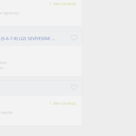
1. ders ücretsiz
e Ingilizceyi
KADROLU MATEMATİK ÖĞRETMENİ ORTAOKUL (5-6-7-8) LGS SEVİYESİNE YÖNELİK YÜZYÜZE ONLİNE DERS
tesi
r...
1. ders ücretsiz
 keyifle
.