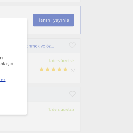
İlanını yayınla
Hem uygun fiyatlı hem eğlence ve motivasyonla ingilizce ögrenmek ve özgüvenli bir şekilde konuşmak istiyorsanız doğru yerdesiniz
rı
1. ders ücretsiz
ak için
ir yaşam
(
1
)
rez
ik dersi
1. ders ücretsiz