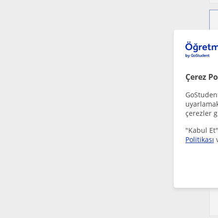
Çerez Po
GoStudent,
uyarlamak 
çerezler g
"Kabul Et"
Politikası