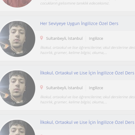
cocukların gelısımıne tanıklık edeceksınız.
Her Seviyeye Uygun İngilizce Özel Ders
Sultanbeyli, İstanbul
Ingilizce
İlkokul, ortaokul ve lise öğrencilerine; okul derslerine des
hazırlık, gramer, kelime bilgisi, okuma,...
İlkokul, Ortaokul ve Lise İçin İngilizce Özel De
Sultanbeyli, İstanbul
Ingilizce
İlkokul, ortaokul ve lise öğrencilerine; okul derslerine des
hazırlık, gramer, kelime bilgisi, okuma,...
İlkokul, Ortaokul ve Lise İçin İngilizce Özel Ders