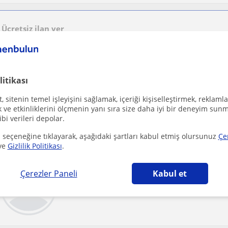
Ücretsiz ilan ver
Ücretsiz bir ilan ver ve öğretmenlerin seninle iletişime geçmesini sağla
litikası
 sitenin temel işleyişini sağlamak, içeriği kişiselleştirmek, reklamla
Sultanbeyli
Ingilizce
ve etkinliklerini ölçmenin yanı sıra size daha iyi bir deneyim sunm
ibi verileri depolar.
Merhaba! Ben, dil öğrenimini bir zorunluluktan çıkarıp b
becerisine dönüştürmeyi hedefleyen, enerjik ve son...
 seçeneğine tıklayarak, aşağıdaki şartları kabul etmiş olursunuz
Çe
ve
Gizlilik Politikası
.
Boğaziçi öğrencisi olarak uygun fiyatlı matemat
Çerezler Paneli
Kabul et
Sultanbeyli
Matematik