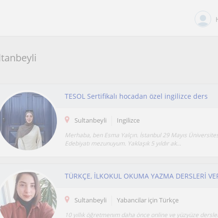
ltanbeyli
TESOL Sertifikalı hocadan özel ingilizce ders
Sultanbeyli
Ingilizce
Merhaba, ben Esma Yalçın. İstanbul 29 Mayıs Üniversitesi 
Edebiyatı mezunuyum. Yaklaşık 5 yıldır ak...
TÜRKÇE, İLKOKUL OKUMA YAZMA DERSLERİ V
Sultanbeyli
Yabancilar için Türkçe
10 yıllık öğretmenım daha önce online ve yüzyüze dersle