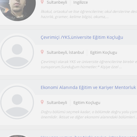
Sultanbeyli
Ingilizce
İlkokul, ortaokul ve lise öğrencilerine; okul derslerine des
hazırlık, gramer, kelime bilgisi, okuma,...
Çevrimiçi /YKS,üniversite Eğitim Koçluğu
Sultanbeyli, İstanbul
Egitim Koçlugu
Çevrimiçi olarak YKS ve üniversite öğrencilerine birebir 
sunuyorum.Sunduğum hizmetler:* Kişiye özel ...
Ekonomi Alanında Eğitim ve Kariyer Mentorluk
Sultanbeyli
Egitim Koçlugu
Doğru bölümü seçmek kadar, o bölümde doğru yolu çiz
önemlidir. İktisat ve diğer ekonomi alanındaki bölümleri ..