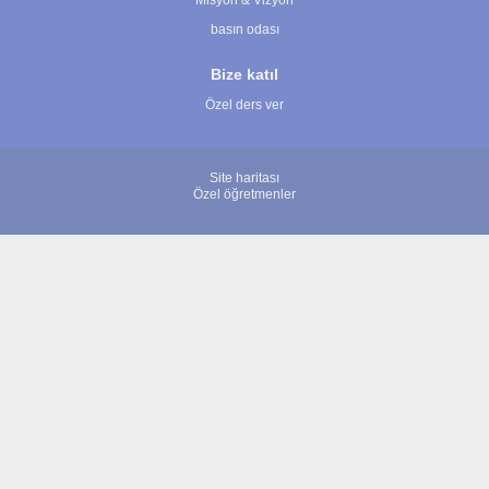
Misyon & Vizyon
basın odası
Bize katıl
Özel ders ver
Site haritası
Özel öğretmenler
© 2007 - 2026 ÖğretmenBulun