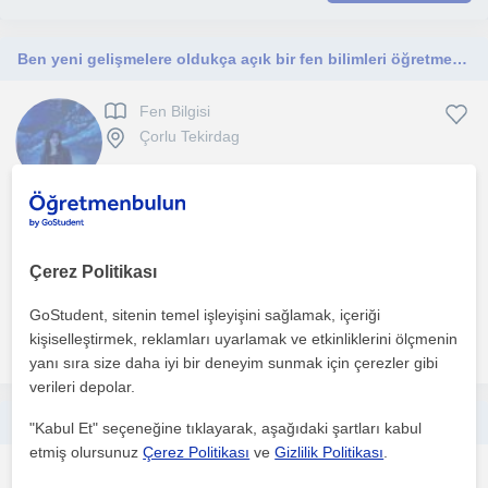
Ben yeni gelişmelere oldukça açık bir fen bilimleri öğretmeniyim. Derslerim ortaokul öğrencilerine ve LGS öğrencilerine yöneliktir
Fen Bilgisi
Çorlu Tekirdag
Merhaba ben Helin Buse Gürler. Marmara Üniversitesi Fen Bilgisi
Ögretmenligi mezunuyum. 3 yildir özel ders vermek...
Çerez Politikası
1. ders ücretsiz
GoStudent, sitenin temel işleyişini sağlamak, içeriği
kişiselleştirmek, reklamları uyarlamak ve etkinliklerini ölçmenin
daha fazlasını gör
Ücretsiz iletişime geç
yanı sıra size daha iyi bir deneyim sunmak için çerezler gibi
verileri depolar.
Almanca öğretmenliği bölümünden yenilikçi ve iletişim odaklı öğretme yöntemleriyle donanmış olarak mezun oldum.
"Kabul Et" seçeneğine tıklayarak, aşağıdaki şartları kabul
etmiş olursunuz
Çerez Politikası
ve
Gizlilik Politikası
.
Almanca