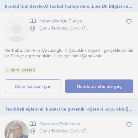
İlkokul tüm dersler,Ortaokul Türkçe dersi,Lise Dil Bilgisi ve Edebiyat dersleri ve Yabancılara Türkçe dersi verilir
Yabancilar için Türkçe
Çorlu Tekirdag, Çorlu (T...
Merhaba, ben Filiz Çavusoglu. ? Çocukluk hayalini gerçeklestirmis
bir Türkçe ögretmeniyim. Lise egitimimi Çanakkale...
1. ders ücretsiz
daha fazlasını gör
Ücretsiz iletişime geç
Tecrübeli eğlenceli kuralcı ve güvenilir öğrenci koçu olduğuma inanıyorum
Ögrenme Problemleri
Çorlu Tekirdag, Çorlu (T...