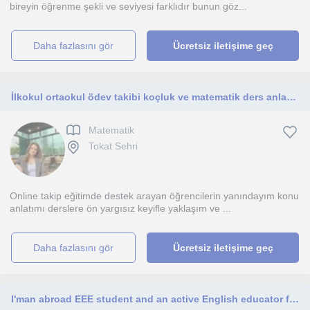
bireyin öğrenme şekli ve seviyesi farklıdır bunun göz...
daha fazlasını gör
Ücretsiz iletişime geç
İlkokul ortaokul ödev takibi koçluk ve matematik ders anlatımları soru çözümü için buradayım
Matematik
Tokat Sehri
Online takip eğitimde destek arayan öğrencilerin yanındayım konu
anlatımı derslere ön yargısız keyifle yaklaşım ve ...
daha fazlasını gör
Ücretsiz iletişime geç
I'man abroad EEE student and an active English educator for all age groups( preschool children, kids, teens, and adults).