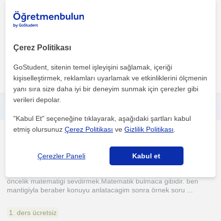
ODTÜ öğrencisinden matematik dersi.
Çerez Politikası
1. ders ücretsiz
GoStudent, sitenin temel işleyişini sağlamak, içeriği
daha fazlasını gör
Ücretsiz iletişime geç
kişiselleştirmek, reklamları uyarlamak ve etkinliklerini ölçmenin
yanı sıra size daha iyi bir deneyim sunmak için çerezler gibi
verileri depolar.
yks, lgs, kpss, dgs alanlarında
"Kabul Et" seçeneğine tıklayarak, aşağıdaki şartları kabul
etmiş olursunuz
Çerez Politikası
ve
Gizlilik Politikası
.
Matematik
Tokat Sehri, Hasanbaba, ...
Çerezler Paneli
Kabul et
öncelik matematigi sevdirmek.Matematik bulmaca gibidir. ben
mantigiyla beraber konuyu anlatacagim sonra örnek soru ...
1. ders ücretsiz