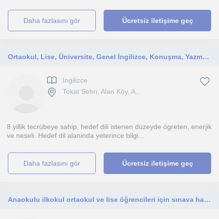
daha fazlasını gör
Ücretsiz iletişime geç
Ortaokul, Lise, Üniversite, Genel İngilizce, Konuşma, Yazma, Sınav Hazırlık
Ingilizce
Tokat Sehri, Alan Köy, A...
8 yillik tecrübeye sahip, hedef dili istenen düzeyde ögreten, enerjik
ve neseli. Hedef dil alaninda yeterince bilgi...
daha fazlasını gör
Ücretsiz iletişime geç
Anaokulu ilkokul ortaokul ve lise öğrencileri için sınava hazırlıkta koçluk yapmak ödevlerini takip etmek korkularını yenmek