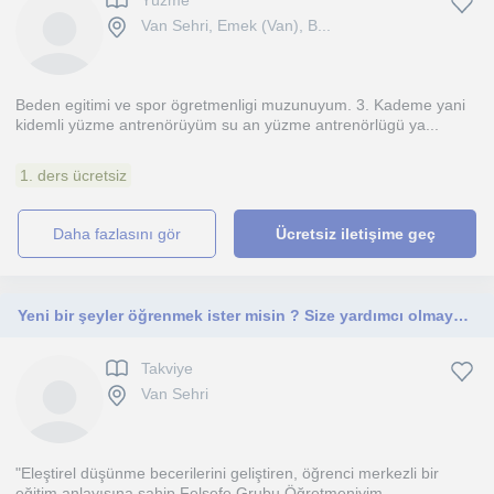
Yüzme
Van Sehri, Emek (Van), B...
Beden egitimi ve spor ögretmenligi muzunuyum. 3. Kademe yani
kidemli yüzme antrenörüyüm su an yüzme antrenörlügü ya...
1. ders ücretsiz
daha fazlasını gör
Ücretsiz iletişime geç
Yeni bir şeyler öğrenmek ister misin ? Size yardımcı olmaya hazırım.
Takviye
Van Sehri
"Eleştirel düşünme becerilerini geliştiren, öğrenci merkezli bir
eğitim anlayışına sahip Felsefe Grubu Öğretmeniyim...