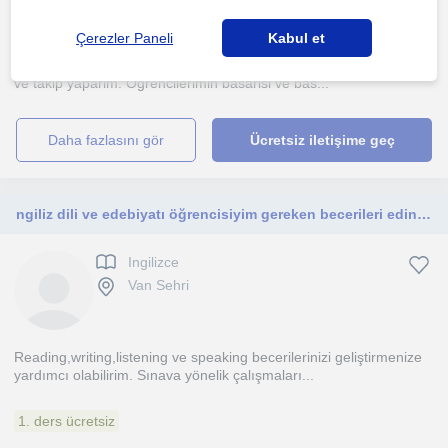
Çerezler Paneli
Kabul et
Disiplinli ve dost canlisi bir ögretmenimdir. Düzenli ödevlendirme
ve takip yaparim. Ögrencilerimin basarisi ve bas...
daha fazlasını gör
Ücretsiz iletişime geç
ngiliz dili ve edebiyatı öğrencisiyim gereken becerileri edinmenize yardımcı olurum. Uygun fiyatlı
Ingilizce
Van Sehri
Reading,writing,listening ve speaking becerilerinizi geliştirmenize
yardımcı olabilirim. Sınava yönelik çalışmaları...
1. ders ücretsiz