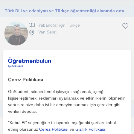
Türk Dili ve edebiyatı ve Türkçe öğretmenliği alanında ortaokul/lise öğrencilerine ders verebilirim.
Yabancilar için Türkçe
Van Sehri
Daha önce çalışmadım, deneyimim yok ama öğrencilerin
ihtiyaçlarını iyi analiz edip, onlarla birebir ilgilenip, başa...
1. ders ücretsiz
Çerez Politikası
daha fazlasını gör
Ücretsiz iletişime geç
GoStudent, sitenin temel işleyişini sağlamak, içeriği
kişiselleştirmek, reklamları uyarlamak ve etkinliklerini ölçmenin
yanı sıra size daha iyi bir deneyim sunmak için çerezler gibi
TYT, AYT LGS sınavlarına hazırlanan öğrencileri için biyoloji ve fen bilgisi dersi verilmektedir.
verileri depolar.
"Kabul Et" seçeneğine tıklayarak, aşağıdaki şartları kabul
Biyoloji
etmiş olursunuz
Çerez Politikası
ve
Gizlilik Politikası
.
Van Sehri, Cuma Van