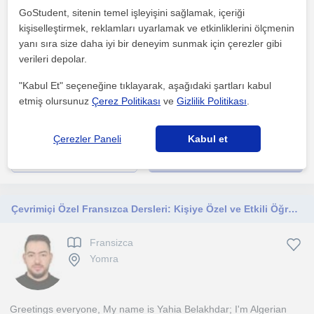
Ingilizce
GoStudent, sitenin temel işleyişini sağlamak, içeriği
Yomra
kişiselleştirmek, reklamları uyarlamak ve etkinliklerini ölçmenin
yanı sıra size daha iyi bir deneyim sunmak için çerezler gibi
verileri depolar.
Merhaba, ben Celal. İngilizce öğretmeniyim. 12 yıl boyunca farklı
"Kabul Et" seçeneğine tıklayarak, aşağıdaki şartları kabul
kademelerde öğrencilere eğitim verdim ve sınavla...
etmiş olursunuz
Çerez Politikası
ve
Gizlilik Politikası
.
1. ders ücretsiz
Çerezler Paneli
Kabul et
daha fazlasını gör
Ücretsiz iletişime geç
Çevrimiçi Özel Fransızca Dersleri: Kişiye Özel ve Etkili Öğrenme Deneyimi!
Fransizca
Yomra
Greetings everyone, My name is Yahia Belakhdar; I'm Algerian