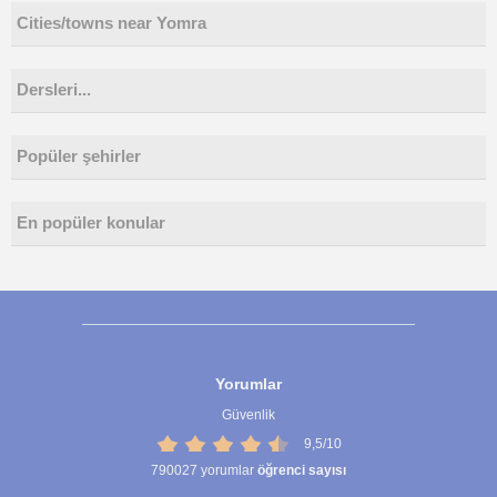
Cities/towns near Yomra
Dersleri...
Popüler şehirler
En popüler konular
Yorumlar
Güvenlik
9,5/10
790027
yorumlar
öğrenci sayısı