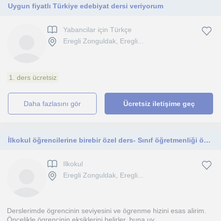
Uygun fiyatlı Türkiye edebiyat dersi veriyorum
Yabancilar için Türkçe
Eregli Zonguldak, Eregli...
1. ders ücretsiz
daha fazlasını gör
Ücretsiz iletişime geç
İlkokul öğrencilerine birebir özel ders- Sınıf öğretmenliği öğrencisinden
Ilkokul
Eregli Zonguldak, Eregli...
Derslerimde ögrencinin seviyesini ve ögrenme hizini esas alirim.
Öncelikle ögrencinin eksiklerini belirler, buna uy...