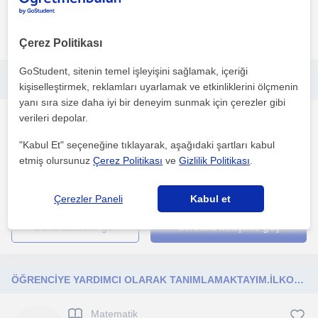
daha fazlasını gör
Ücretsiz iletişime geç
Çerez Politikası
GoStudent, sitenin temel işleyişini sağlamak, içeriği
ANASINIFI VE İLKOKUL ÖĞRENCİLERİNE YÖNELİK
kişiselleştirmek, reklamları uyarlamak ve etkinliklerini ölçmenin
yanı sıra size daha iyi bir deneyim sunmak için çerezler gibi
verileri depolar.
Matematik
Eregli Zonguldak, Alapli
"Kabul Et" seçeneğine tıklayarak, aşağıdaki şartları kabul
etmiş olursunuz
Çerez Politikası
ve
Gizlilik Politikası
.
İŞLETME BÖLÜMÜ
Çerezler Paneli
Kabul et
daha fazlasını gör
Ücretsiz iletişime geç
ÖĞRENCİYE YARDIMCI OLARAK TANIMLAMAKTAYIM.İLKOKUL ÖĞRENCİLERİNE YÖNELİK. GÜVEN ODAKLI.
Matematik