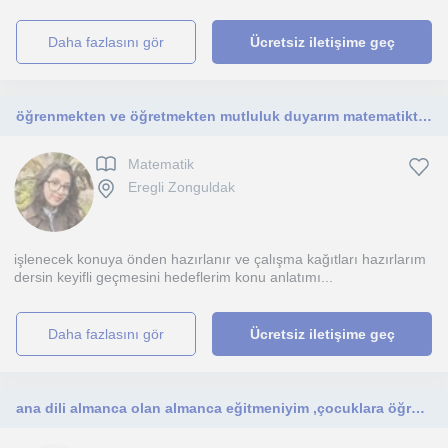
daha fazlasını gör
Ücretsiz iletişime geç
öğrenmekten ve öğretmekten mutluluk duyarım matematikte zorlanan ama merak eden öğrencilere rehberlik etmeyi severim
Matematik
Eregli Zonguldak
işlenecek konuya önden hazırlanır ve çalışma kağıtları hazırlarım
dersin keyifli geçmesini hedeflerim konu anlatımı...
daha fazlasını gör
Ücretsiz iletişime geç
ana dili almanca olan almanca eğitmeniyim ,çocuklara öğretmekten büyük keyif alıyorum ve sevgiyle eğlenerek öğretiyorum .