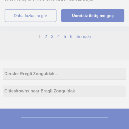
daha fazlasını gör
Ücretsiz iletişime geç
1
2
3
4
5
6
Sonraki
Dersler Eregli Zonguldak…
Cities/towns near Eregli Zonguldak