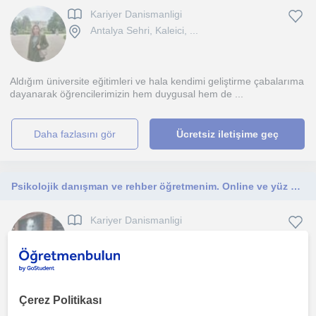
Kariyer Danismanligi
Antalya Sehri, Kaleici, ...
Aldığım üniversite eğitimleri ve hala kendimi geliştirme çabalarıma
dayanarak öğrencilerimizin hem duygusal hem de ...
daha fazlasını gör
Ücretsiz iletişime geç
Psikolojik danışman ve rehber öğretmenim. Online ve yüz yüze eğitim danışmanlığı yapıyorum. Mesleki rehberlik de buna dahil.
Kariyer Danismanligi
Antalya Sehri
Bire bir eğitim alanında rehberlik ve eğitim danışmanlığı, mesleki
Çerez Politikası
rehberlik desteği. Bireysel Rehberlik desteği ve...