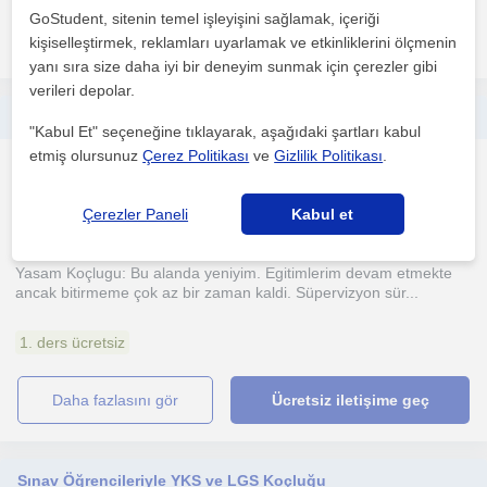
GoStudent, sitenin temel işleyişini sağlamak, içeriği
daha fazlasını gör
Ücretsiz iletişime geç
kişiselleştirmek, reklamları uyarlamak ve etkinliklerini ölçmenin
yanı sıra size daha iyi bir deneyim sunmak için çerezler gibi
verileri depolar.
Her Yaş Grubuna Yaşam Koçluğu Hizmeti Sağlamaktayım
"Kabul Et" seçeneğine tıklayarak, aşağıdaki şartları kabul
etmiş olursunuz
Çerez Politikası
ve
Gizlilik Politikası
.
Egitim Koçlugu
Antalya Sehri
Çerezler Paneli
Kabul et
Yasam Koçlugu: Bu alanda yeniyim. Egitimlerim devam etmekte
ancak bitirmeme çok az bir zaman kaldi. Süpervizyon sür...
1. ders ücretsiz
daha fazlasını gör
Ücretsiz iletişime geç
Sınav Öğrencileriyle YKS ve LGS Koçluğu