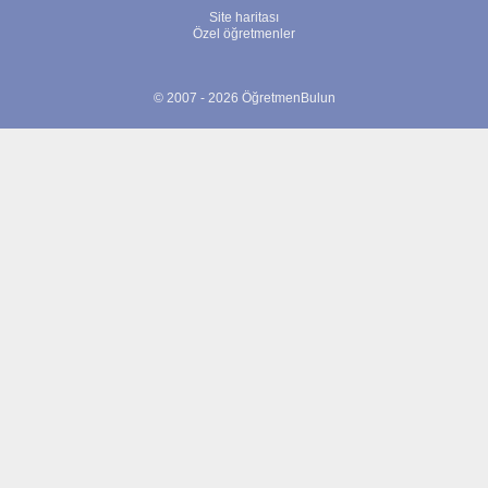
Site haritası
Özel öğretmenler
© 2007 - 2026 ÖğretmenBulun