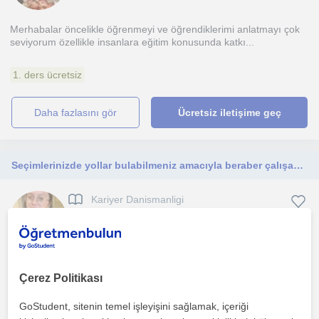
Merhabalar öncelikle öğrenmeyi ve öğrendiklerimi anlatmayı çok
seviyorum özellikle insanlara eğitim konusunda katkı...
1. ders ücretsiz
daha fazlasını gör
Ücretsiz iletişime geç
Seçimlerinizde yollar bulabilmeniz amacıyla beraber çalışabiliriz
Kariyer Danismanligi
Mersin Sehri
Meslek rehberliği, kariyer hedeflerinizi keşfetmenizde yardımcı
Çerez Politikası
olmaktadır. Size özel envanterler uygulayarak, ilgi...
GoStudent, sitenin temel işleyişini sağlamak, içeriği
1. ders ücretsiz