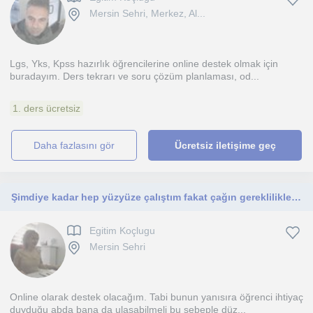
Mersin Sehri, Merkez, Al...
Lgs, Yks, Kpss hazırlık öğrencilerine online destek olmak için
buradayım. Ders tekrarı ve soru çözüm planlaması, od...
1. ders ücretsiz
daha fazlasını gör
Ücretsiz iletişime geç
Şimdiye kadar hep yüzyüze çalıştım fakat çağın gereklilikleri olarak artık bazı işler ONLİNE yapılması gerektiğine inanıyorum
Egitim Koçlugu
Mersin Sehri
Online olarak destek olacağım. Tabi bunun yanısıra öğrenci ihtiyaç
duyduğu abda bana da ulaşabilmeli bu sebeple düz...