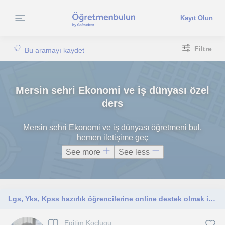
Kayıt Olun
Filtre
Bu aramayı kaydet
Mersin sehri Ekonomi ve iş dünyası özel
ders
Mersin sehri Ekonomi ve iş dünyası öğretmeni bul,
hemen iletişime geç
See more
See less
Lgs, Yks, Kpss hazırlık öğrencilerine online destek olmak için buradayım. Ders tekrarı ve soru çözüm planlaması, odaklanma
Egitim Koçlugu