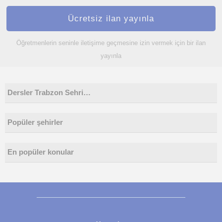
Ücretsiz ilan yayınla
Öğretmenlerin seninle iletişime geçmesine izin vermek için bir ilan
yayınla
Dersler Trabzon Sehri…
Popüler şehirler
En popüler konular