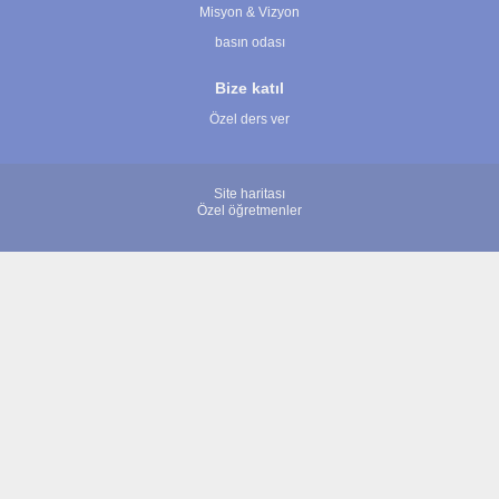
Misyon & Vizyon
basın odası
Bize katıl
Özel ders ver
Site haritası
Özel öğretmenler
© 2007 - 2026 ÖğretmenBulun