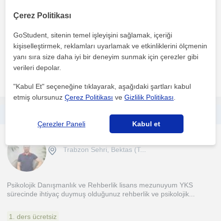
Çerez Politikası
Profesyonel Koçluk ile Potansiyelinizi Ortaya Çıkarın! Kişisel ve
profesyonel yolculuğunuzda bir sonraki adımı atma...
GoStudent, sitenin temel işleyişini sağlamak, içeriği
kişiselleştirmek, reklamları uyarlamak ve etkinliklerini ölçmenin
1. ders ücretsiz
yanı sıra size daha iyi bir deneyim sunmak için çerezler gibi
verileri depolar.
daha fazlasını gör
Ücretsiz iletişime geç
"Kabul Et" seçeneğine tıklayarak, aşağıdaki şartları kabul
etmiş olursunuz
Çerez Politikası
ve
Gizlilik Politikası
.
YKS öğrenci rehberliği ve psikolojik danışmanlığı
Çerezler Paneli
Kabul et
Kariyer Danismanligi
Trabzon Sehri, Bektas (T...
Psikolojik Danışmanlık ve Rehberlik lisans mezunuyum YKS
sürecinde ihtiyaç duymuş olduğunuz rehberlik ve psikolojik...
1. ders ücretsiz