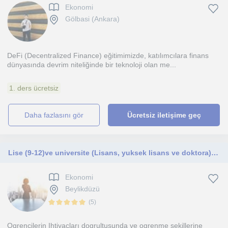
Ekonomi
Gölbasi (Ankara)
DeFi (Decentralized Finance) eğitimimizde, katılımcılara finans
dünyasında devrim niteliğinde bir teknoloji olan me...
1. ders ücretsiz
daha fazlasını gör
Ücretsiz iletişime geç
Lise (9-12)ve universite (Lisans, yuksek lisans ve doktora) ogrencileri icin Iktisat dersleri
Ekonomi
Beylikdüzü
(
5
)
Ogrencilerin Ihtiyaçları dogrultusunda ve ogrenme sekillerine