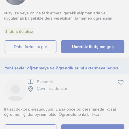
yüzyüze veya online fark etmez. gerekli ekipmanlarla ve
uygulamalı bir şekilde ders verebilirim. tamamen öğrencinin...
1. ders ücretsiz
daha fazlasını gör
Ücretsiz iletişime geç
Yeni şeyler öğrenmeye ve öğrendiklerimi aktarmaya hevesli birisiyim. Dersler, KPSS'ye hazırlanan öğrencilere yöneliktir.
Ekonomi
Çevrimiçi dersler
İktisat doktora mezunuyum. Daha önce bir dershanede İktisat
öğretmenliği deneyimim oldu. Öğrencilerle ile birlikte ...