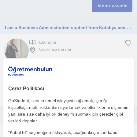
İlanını yayınla
I am a Business Administration student from Kutahya and Iam looking to teach Economics to students of high school till university.
Ekonomi
Çevrimiçi dersler
Iam a private tutor with years of experience and excellent
academic qualifications. I will teach the lessons online...
Çerez Politikası
daha fazlasını gör
Ücretsiz iletişime geç
GoStudent, sitenin temel işleyişini sağlamak, içeriği
kişiselleştirmek, reklamları uyarlamak ve etkinliklerini ölçmenin
yanı sıra size daha iyi bir deneyim sunmak için çerezler gibi
Üniversite öğrencilerine yönelik mikroiktisat ve makroiktisat dersleri vermekteyim.
verileri depolar.
Ekonomi
"Kabul Et" seçeneğine tıklayarak, aşağıdaki şartları kabul