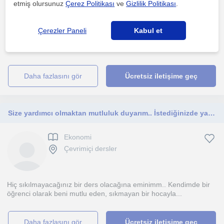
Ankara Sehri
etmiş olursunuz
Çerez Politikası
ve
Gizlilik Politikası
.
Çerezler Paneli
Kabul et
Öğrencinin talebine göre yüz yüze ya da online olarak iktisat
dersleri vermekteyim. ODTÜ mezunu olarak sadece iktis...
daha fazlasını gör
Ücretsiz iletişime geç
Size yardımcı olmaktan mutluluk duyarım.. İstediğinizde yaza bilirsiniz..
Ekonomi
Çevrimiçi dersler
Hiç sıkılmayacağınız bir ders olacağına eminimm.. Kendimde bir
öğrenci olarak beni mutlu eden, sıkmayan bir hocayla...
daha fazlasını gör
Ücretsiz iletişime geç