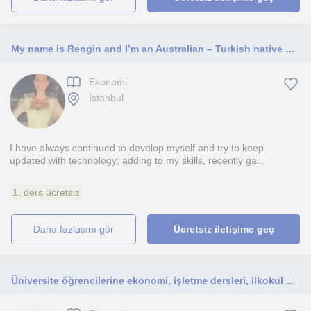
My name is Rengin and I’m an Australian – Turkish native English teacher. I was born and raised in Melbourne, Australia and graduated from RMIT University with a Bachelor of International Business, majoring in Global Marketing. I later went on to complete
Ekonomi
İstanbul
I have always continued to develop myself and try to keep
updated with technology; adding to my skills, recently ga...
1. ders ücretsiz
daha fazlasını gör
Ücretsiz iletişime geç
Üniversite öğrencilerine ekonomi, işletme dersleri, ilkokul öğrencilerine ingilizce ve etüd öğretmenliği yapmak isterim