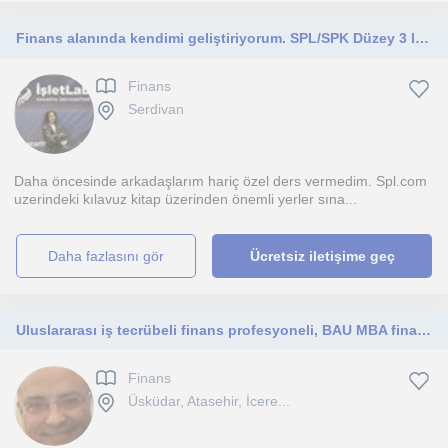
Finans alanında kendimi geliştiriyorum. SPL/SPK Düzey 3 lisansınını almak isteyenlere istedigi derste yardimci olurum.
Finans
Serdivan
Daha öncesinde arkadaşlarım hariç özel ders vermedim. Spl.com
uzerindeki kılavuz kitap üzerinden önemli yerler sına...
daha fazlasını gör
Ücretsiz iletişime geç
Uluslararası iş tecrübeli finans profesyoneli, BAU MBA finans hocası
Finans
Üsküdar, Atasehir, İcere...