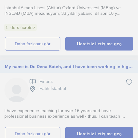
İstanbul Alman Lisesi (Abitur) Oxford Üniversitesi (MEng) ve
INSEAD (MBA) mezunuyum, 33 yıldır yabancı dil son 10 y...
1. ders ücretsiz
daha fazlasını gör
Ücretsiz iletişime geç
My name is Dr. Dena Bateh, and I have been working in higher education for over 16 years, a Department Chair of Undergraduate Busi
Finans
Fatih İstanbul
I have experience teaching for over 16 years and have
professional business experience as well - thus, I can teach ...
daha fazlasını gör
Ücretsiz iletişime geç