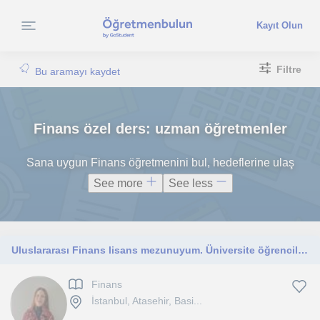
Kayıt Olun
Filtre
Bu aramayı kaydet
Finans özel ders: uzman öğretmenler
Sana uygun Finans öğretmenini bul, hedeflerine ulaş
See more
See less
Uluslararası Finans lisans mezunuyum. Üniversite öğrencilerine ve finans alanına ilgi duyan herkese temel finans eğitimi veriyorum
Finans
İstanbul, Atasehir, Basi...