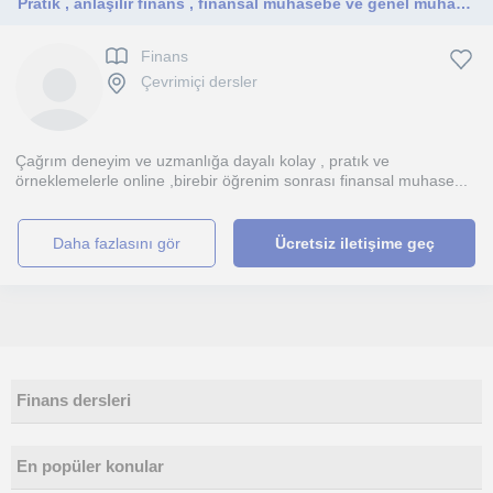
Pratik , anlaşılır finans , finansal muhasebe ve genel muhasebe öğrenmek isteyen herkese 30 yıllik tecrübeli aktarım.
Finans
Çevrimiçi dersler
Çağrım deneyim ve uzmanlığa dayalı kolay , pratık ve
örneklemelerle online ,birebir öğrenim sonrası finansal muhase...
daha fazlasını gör
Ücretsiz iletişime geç
Finans dersleri
En popüler konular