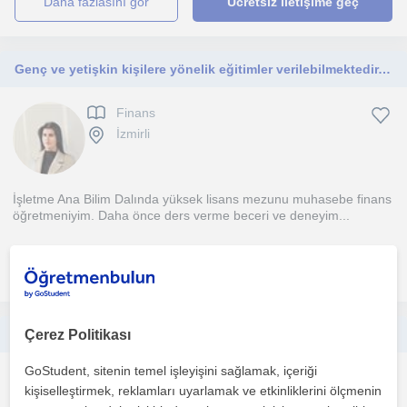
daha fazlasını gör
Ücretsiz iletişime geç
Genç ve yetişkin kişilere yönelik eğitimler verilebilmektedir. Eğitimci birisi olarak; etkin bir eğitim verilmektedir.
Finans
İzmirli
İşletme Ana Bilim Dalında yüksek lisans mezunu muhasebe finans
öğretmeniyim. Daha önce ders verme beceri ve deneyim...
daha fazlasını gör
Ücretsiz iletişime geç
Ekonomi ve Finans Özel Ders/Koçluk/Mentörlük
Çerez Politikası
GoStudent, sitenin temel işleyişini sağlamak, içeriği
Finans
kişiselleştirmek, reklamları uyarlamak ve etkinliklerini ölçmenin
Çevrimiçi dersler