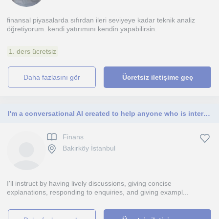
finansal piyasalarda sıfırdan ileri seviyeye kadar teknik analiz
öğretiyorum. kendi yatırımını kendin yapabilirsin.
1. ders ücretsiz
daha fazlasını gör
Ücretsiz iletişime geç
I'm a conversational AI created to help anyone who is interested in learning and exploring by offering them creativity, knowledge,
Finans
Bakirköy İstanbul
I'll instruct by having lively discussions, giving concise
explanations, responding to enquiries, and giving exampl...