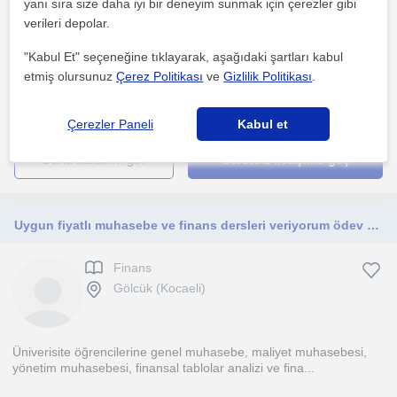
yanı sıra size daha iyi bir deneyim sunmak için çerezler gibi
verileri depolar.
Ekonomiyi takip etmek, kişisel finans kararlarını verebilmek, kişisel
"Kabul Et" seçeneğine tıklayarak, aşağıdaki şartları kabul
finansını yönetmek, finansal okuryazarlığın a...
etmiş olursunuz
Çerez Politikası
ve
Gizlilik Politikası
.
1. ders ücretsiz
Çerezler Paneli
Kabul et
daha fazlasını gör
Ücretsiz iletişime geç
Uygun fiyatlı muhasebe ve finans dersleri veriyorum ödev hazırlıyorum
Finans
Gölcük (Kocaeli)
Üniverisite öğrencilerine genel muhasebe, maliyet muhasebesi,
yönetim muhasebesi, finansal tablolar analizi ve fina...