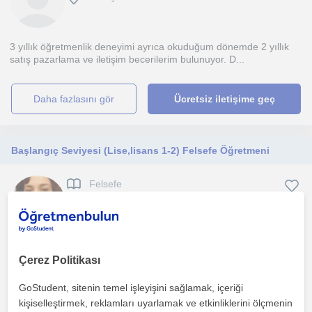
3 yıllık öğretmenlik deneyimi ayrıca okuduğum dönemde 2 yıllık
satış pazarlama ve iletişim becerilerim bulunuyor. D...
daha fazlasını gör
Ücretsiz iletişime geç
Başlangıç Seviyesi (Lise,lisans 1-2) Felsefe Öğretmeni
Felsefe
Antalya Sehri
Felsefe bölümünü okumak isteyen, lise felsefe derslerini daha iyi
Çerez Politikası
anlamak ve basarili olmak isteyen lise öğrenciler...
GoStudent, sitenin temel işleyişini sağlamak, içeriği
1. ders ücretsiz
kişiselleştirmek, reklamları uyarlamak ve etkinliklerini ölçmenin