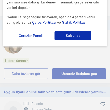
yanı sıra size daha iyi bir deneyim sunmak için çerezler gibi
daha fazlasını gör
Ücretsiz iletişime geç
verileri depolar.
"Kabul Et" seçeneğine tıklayarak, aşağıdaki şartları kabul
etmiş olursunuz
Çerez Politikası
ve
Gizlilik Politikası
.
Lise kademesi ,yks hazırlık. Tyt ayt soru cozumu konu anlatimi
Çerezler Paneli
Kabul et
Felsefe
Antalya Sehri
1. ders ücretsiz
daha fazlasını gör
Ücretsiz iletişime geç
Uygun fiyatlı online tarih ve felsefe grubu derslerde yardımcı olurum
Felsefe
Antalya Sehri