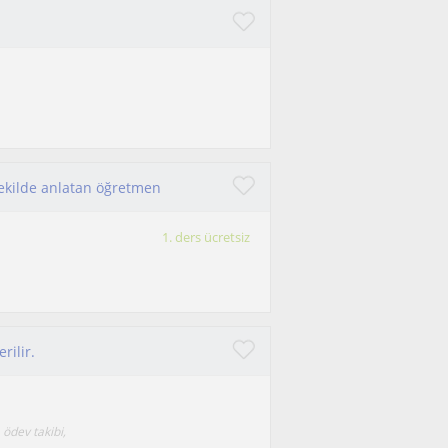
i şekilde anlatan öğretmen
1. ders ücretsiz
rilir.
ödev takibi,