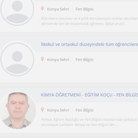
Konya Sehri
Fen Bilgisi
Marmara mezunu ve 4 yıllık tecrübesiyle online, dershan
derslerde fen ile matematik öğreten, dijital araçl...
Konya Sehri
Fen Bilgisi
KİMYA ÖĞRETMENİ - EĞİTİM KOÇU - FEN BİLGİ
Konya Sehri
Fen Bilgisi
Kimya, Eğitim Koçluğu ve Fen Bilgisi Alanlarında yaklaşık 2
tecrübeye sahibim. Kimya ve Fen Bilgisi der...