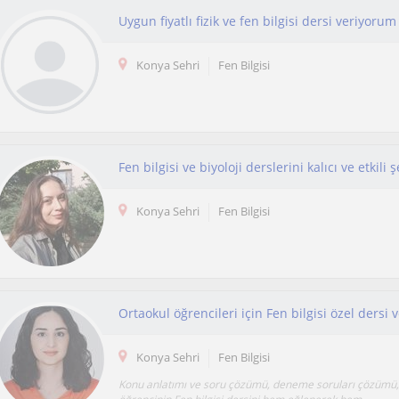
Uygun fiyatlı fizik ve fen bilgisi dersi veriyorum
Konya Sehri
Fen Bilgisi
Fen bilgisi ve biyoloji derslerini kalıcı ve etkil
Konya Sehri
Fen Bilgisi
Ortaokul öğrencileri için Fen bilgisi özel dersi ve
Konya Sehri
Fen Bilgisi
Konu anlatımı ve soru çözümü, deneme soruları çözümü, 