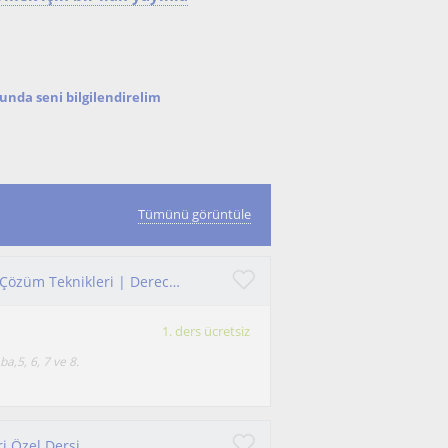
nda seni bilgilendirelim
Tümünü görüntüle
Fen Bilimlerinde %100 Başarı ve Nesil Soruları Çözüm Teknikleri | Derece Derece İlerleme LGS & Sınıflar
1. ders ücretsiz
a,5, 6, 7 ve 8.
i Özel Dersi