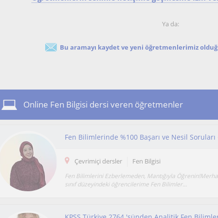
Ya da:
Bu aramayı kaydet ve yeni öğretmenlerimiz olduğu
Online Fen Bilgisi dersi veren öğretmenler
Çevrimiçi dersler
Fen Bilgisi
Fen Bilimlerini Ezberlemeden, Mantığıyla Öğrenin!Merhab
sınıf düzeyindeki öğrencilerime Fen Bilimler...
KPSS Türkiye 2764.'sünden Analitik Fen Bilimler