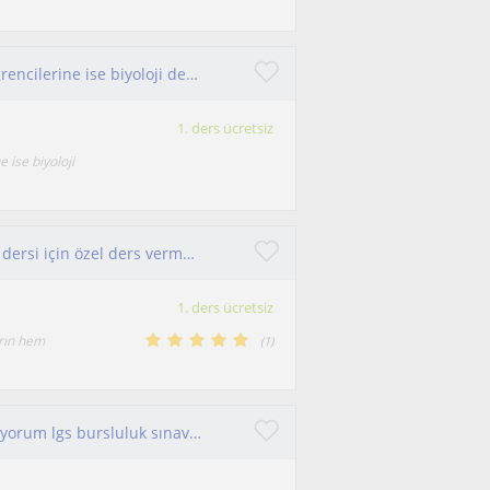
Ortaokul öğrencilerine fen bilgisi lise düzeyi öğrencilerine ise biyoloji dersi verebilirim
1. ders ücretsiz
 ise biyoloji
Uygun fiyatlı, lise biyoloji ve ortaokul fen bilgisi dersi için özel ders vermekteyim. Ek olarak Eğitim koçluğu da yapmaktayım
1. ders ücretsiz
arın hem
(
1
)
Ortaokul öğrencileri için fen bilimleri dersi veriyorum lgs bursluluk sınavlarına hazırlık okul derslerine yardımcı oluyorum