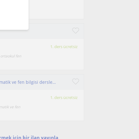
lacağıdır. Daha
1. ders ücretsiz
ortaokul fen
6 yıllık öğretmenlik tecrübem ile ortaokul matematik ve fen bilgisi dersleri verilir
1. ders ücretsiz
matik ve fen
mek için bir ilan yayınla