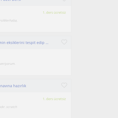
1. ders ücretsiz
ersiMerhaba,
Matematik ve fen alanında ortaokul öğrencilerinin eksiklerini tespit edip başarıya ulaşmalarına rehberlik eden tutkulu bir eğitmen
 veriyorum.
ınavına hazırlık
1. ders ücretsiz
dır. scratch