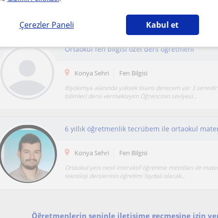
Bir eğitimde önceliğim o eğitimin nerede ve ne şekilde o
sonra öğrencimin öğretmenini yani beni sevi...
Çerezler Paneli
Kabul et
Ortaokul fen bilgisi özel ders öğretmeni
Konya Sehri
Fen Bilgisi
Biyokimya alanında yüksek lisans derecem var 3 senedir 
bilimleri dersi vermekteyim Öğrencinin seviyesi...
Konya Sehri
Fen Bilgisi
Ortaokul yeni nesil interaktif öğrenme metotları ile mate
teknoloji derslerinin öğretimi faydalı olacak...
Öğretmenlerin seninle iletişime geçmesine izin ver