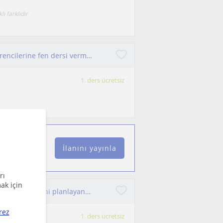
i farklıdır
Merhaba fen bilgisi öğretmeniyim. Ortaokul öğrencilerine fen dersi vermekteyim. LGS ve TYT-AYT öğrencilerine danışmanlık yapıyorum
1. ders ücretsiz
İlanını yayınla
rı
ak için
Merhaba ben fen bilgisi dersini hayatın içinden öğrenilmesini planlayan ve uygulayan fen bilgisi öğretmeni Rabia Özkan
rez
1. ders ücretsiz