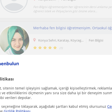
Fen Bilgisi öğretmeniyim her öğrencinin dersi anlama şekl
öğrenci istek ve ihtiyaçlarını göz önüne alara...
Konya Sehri, Karatay, Köyceg...
Fen Bilgisi
(
1
)
Ücretsiz ilan ver
Ücretsiz bir ilan ver ve öğretmenlerin seninle iletişime geçmesini sağla
litikası
 sitenin temel işleyişini sağlamak, içeriği kişiselleştirmek, reklamla
ve etkinliklerini ölçmenin yanı sıra size daha iyi bir deneyim sunm
ibi verileri depolar.
 seçeneğine tıklayarak, aşağıdaki şartları kabul etmiş olursunuz
Çe
Konya Sehri
Fen Bilgisi
ve
Gizlilik Politikası
.