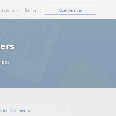
Özel ders ver
Hesabım
İlan ver
ders
e geç
lı fen öğretmeniyim