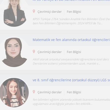
Çevrimiçi dersler
Fen Bilgisi
KPSS Türkiye 2764.'sünden Analitik Fen Bilimleri Özel D
ben Fen Bilimleri Öğretmeniyim. 2024 KPSS'de Tü...
Çevrimiçi dersler
Fen Bilgisi
Aktif olarak ortaokul seviyesindeki öğrencilere özel ders
Derslerimi ezberci yöntemlerden uzak, mantık v...
ve 8. sınıf öğrencilerine (ortaokul düzeyi) LGS s
Çevrimiçi dersler
Fen Bilgisi
fen bilimleri eğitimi alanında yüksek lisansım bulunmakta
uygulaması aracılığıyla yaratıcı fen etkinlik...