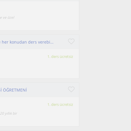
e ve özel
İlkokul ve ortaokul düzeyindeki tüm öğrencilere her konudan ders verebilen bir Fen Bilimleri Öğretmeni
1. ders ücretsiz
Sİ ÖĞRETMENİ
1. ders ücretsiz
0 yıllık bir