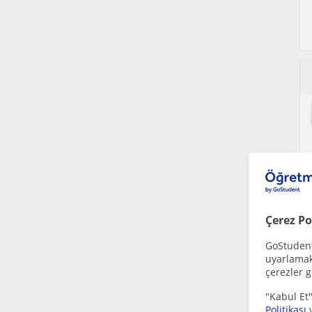
Çerez Po
GoStudent,
uyarlamak 
çerezler g
"Kabul Et"
Politikası