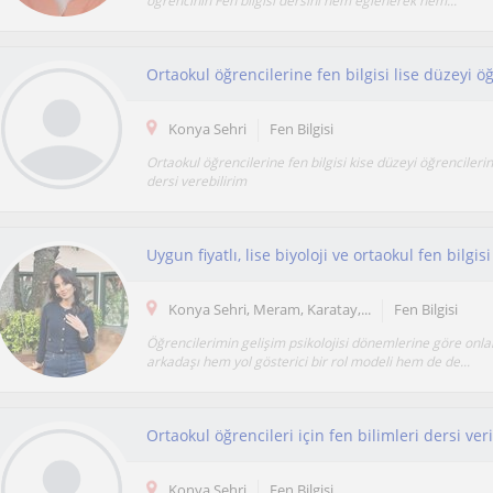
öğrencinin Fen bilgisi dersini hem eğlenerek hem...
Konya Sehri
Fen Bilgisi
Ortaokul öğrencilerine fen bilgisi kise düzeyi öğrencilerine
dersi verebilirim
Konya Sehri, Meram, Karatay,...
Fen Bilgisi
Öğrencilerimin gelişim psikolojisi dönemlerine göre onl
arkadaşı hem yol gösterici bir rol modeli hem de de...
Konya Sehri
Fen Bilgisi