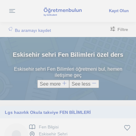
Kayıt Olun
Filtre
Bu aramayı kaydet
Eskisehir sehri Fen Bilimleri özel ders
Eskisehir sehri Fen Bilimleri öğretmeni bul, hemen
iletişime geç
See more
See less
Lgs hazırlık Okula takviye FEN BİLİMLERİ
Fen Bilgisi
Eskisehir Sehri