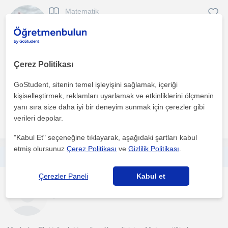
Matematik
Eskisehir Sehri
İlk dersi ücretsiz yapmayı tercih ediyorum genelde. Bu derste
Çerez Politikası
öğrencimizi tanır, seviyesini değerlendirir ve birlik...
GoStudent, sitenin temel işleyişini sağlamak, içeriği
1. ders ücretsiz
kişiselleştirmek, reklamları uyarlamak ve etkinliklerini ölçmenin
yanı sıra size daha iyi bir deneyim sunmak için çerezler gibi
verileri depolar.
daha fazlasını gör
Ücretsiz iletişime geç
"Kabul Et" seçeneğine tıklayarak, aşağıdaki şartları kabul
etmiş olursunuz
Çerez Politikası
ve
Gizlilik Politikası
.
Elektrik Elektronik Mühendisinden Matematik Özel Ders
Çerezler Paneli
Kabul et
Matematik
Eskisehir Sehri, Tepebas...