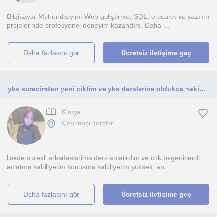
Bilgisayar Mühendisiyim. Web geliştirme, SQL, e-ticaret ve yazılım
projelerinde profesyonel deneyim kazandım. Daha ...
daha fazlasını gör
Ücretsiz iletişime geç
yks surecinden yeni ciktim ve yks derslerine oldukca hakimim kimya ilgi alanim ogretmek cok hosuma gidiyor. yks sinavi icin
Kimya
Çevrimiçi dersler
lisede surekli arkadaslarima ders anlatirdim ve cok begenirlerdi
anlatma kabiliyetim konusma kabiliyetim yuksek. an...
daha fazlasını gör
Ücretsiz iletişime geç