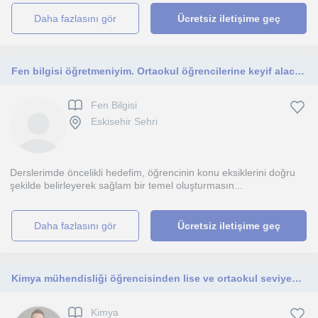
daha fazlasını gör
Ücretsiz iletişime geç
Fen bilgisi öğretmeniyim. Ortaokul öğrencilerine keyif alacağı şekilde fen bilimleri dersi veriyorum.
Fen Bilgisi
Eskisehir Sehri
Derslerimde öncelikli hedefim, öğrencinin konu eksiklerini doğru
şekilde belirleyerek sağlam bir temel oluşturmasın...
daha fazlasını gör
Ücretsiz iletişime geç
Kimya mühendisliği öğrencisinden lise ve ortaokul seviyesine özel ödev koçluğu ve kimya dersi
Kimya