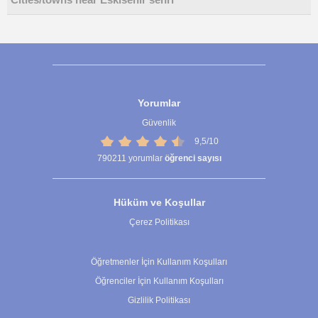
Cities/towns near Eskisehir sehri
Yorumlar
Güvenlik
9,5/10
790211
yorumlar
öğrenci sayısı
Hüküm ve Koşullar
Çerez Politikası
Çerez Ayarları
Öğretmenler İçin Kullanım Koşulları
Öğrenciler İçin Kullanım Koşulları
Gizlilik Politikası