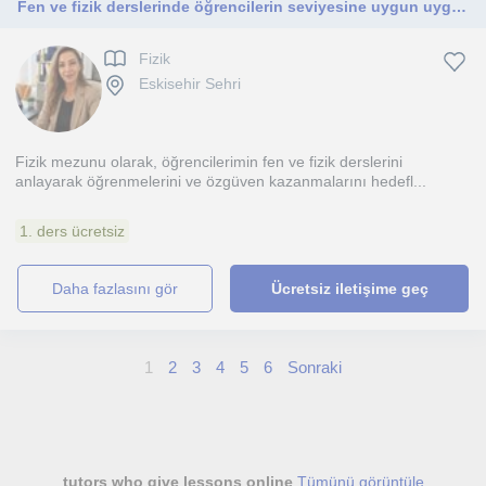
Fen ve fizik derslerinde öğrencilerin seviyesine uygun uygulama
Fizik
Eskisehir Sehri
Fizik mezunu olarak, öğrencilerimin fen ve fizik derslerini
anlayarak öğrenmelerini ve özgüven kazanmalarını hedefl...
1. ders ücretsiz
daha fazlasını gör
Ücretsiz iletişime geç
1
2
3
4
5
6
Sonraki
tutors who give lessons online
Tümünü görüntüle