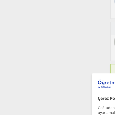
Çerez Po
GoStudent,
uyarlamak 