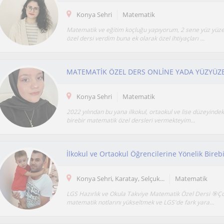
Konya Sehri
Matematik
Matematik ve eğitim koçluğu yapıyorum, 2 sene yüz yüz
özel dersi verdim buna ek olarak özel ihtiyaçları ...
MATEMATİK ÖZEL DERS ONLİNE YADA YÜZYÜZ
Konya Sehri
Matematik
2022 yılından bu yana ilkokul, ortaokul ve lise düzeyindek
birebir matematik özel dersleri vermekteyim...
İlkokul ve Ortaokul Öğrencilerine Yönelik Bire
Konya Sehri, Karatay, Selçuk...
Matematik
LGS Hazırlık ve Okula Takviye Matematik Özel Dersi 🎯
matematik notlarını yükseltmek ve LGS'de fark yara...