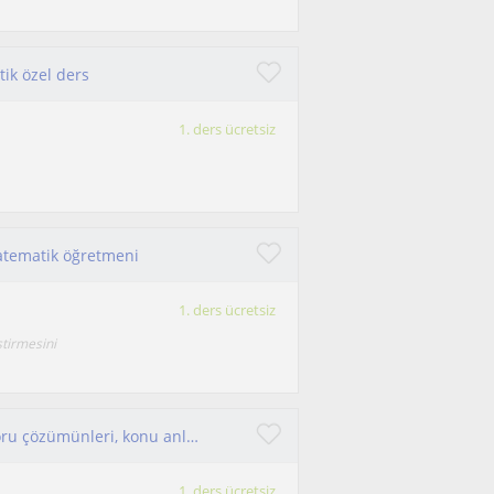
ik özel ders
1. ders ücretsiz
matematik öğretmeni
1. ders ücretsiz
ştirmesini
LGS öğrencileri özellikle matematik alanında soru çözümünleri, konu anlatımı
1. ders ücretsiz