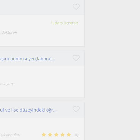
1. ders ücretsiz
 doktoralı,
Fizik eğitiminde öğrenci merkezli öğretim anlayışını benimseyen,laboratuvar uygulamalarına önem veren ve TYT-AYT hazırlık
imseyen,
Selçuk Üniversitesi öğrencisiyim; ilkokul, ortaokul ve lise düzeyindeki öğrencilere analitik ve eğlenceli özel dersler veriyorum.
şık konuları
(
4
)