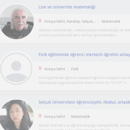
Lise ve üniversite matematiği
Konya Sehri, Karatay, Selçuk...
Matematik
Makine mühendisliği, robotik yüksek mühendisliği ve fizik
yurtiçi ve yurtdışında ders vermiş ögretmenden...
Konya Sehri
Fizik
Fizik eğitiminde öğrenci merkezli öğretim anlayışını ben
laboratuvar uygulamalarına önem veren ve TYT-AYT h...
Konya Sehri
Matematik
Birebir özel ders ve öğrenci koçluğu deneyimimle, karma