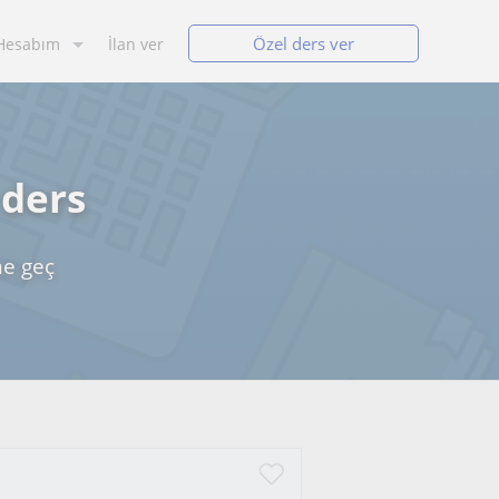
Özel ders ver
Hesabım
İlan ver
 ders
me geç