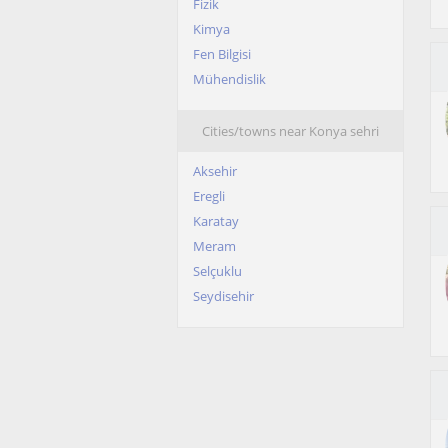
Fizik
Kimya
Fen Bilgisi
Mühendislik
Cities/towns near Konya sehri
Aksehir
Eregli
Karatay
Meram
Selçuklu
Seydisehir