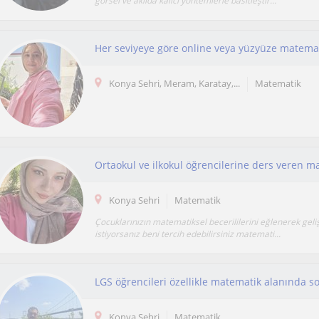
görsel ve akılda kalıcı yöntemlerle basitleştir...
Her seviyeye göre online veya yüzyüze matemat
Konya Sehri, Meram, Karatay,...
Matematik
Ortaokul ve ilkokul öğrencilerine ders veren 
Konya Sehri
Matematik
Çocuklarınızın matematiksel becerililerini eğlenerek geli
istiyorsanız beni tercih edebilirsiniz matemati...
Konya Sehri
Matematik