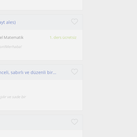
yt ales)
el Matematik
1. ders ücretsiz
şın!​Merhaba!
Merhaba, çocuklarla iyi iletişim kurabilen, eğlenceli, sabırlı ve düzenli biriyim.
ılır ve sade bir