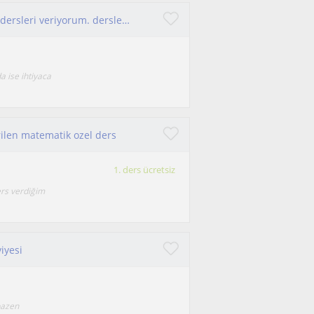
ilköğretim grubu için matematik ve türkçe özel dersleri veriyorum. derslerde öğrenciye bütüncül bir yaklaşımı benimsiyorum.
a ise ihtiyaca
ilen matematik ozel ders
1. ders ücretsiz
ers verdiğim
iyesi
bazen