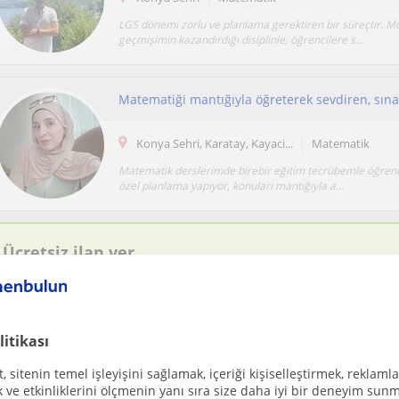
LGS dönemi zorlu ve planlama gerektiren bir süreçtir. M
geçmişimin kazandırdığı disiplinle, öğrencilere s...
Konya Sehri, Karatay, Kayaci...
Matematik
Matematik derslerimde birebir eğitim tecrübemle öğrenc
özel planlama yapıyor, konuları mantığıyla a...
Ücretsiz ilan ver
Ücretsiz bir ilan ver ve öğretmenlerin seninle iletişime geçmesini
İlanını yayınla
litikası
 sitenin temel işleyişini sağlamak, içeriği kişiselleştirmek, reklamla
Her yaştan öğrenciye özel matematik dersi
ve etkinliklerini ölçmenin yanı sıra size daha iyi bir deneyim sunm