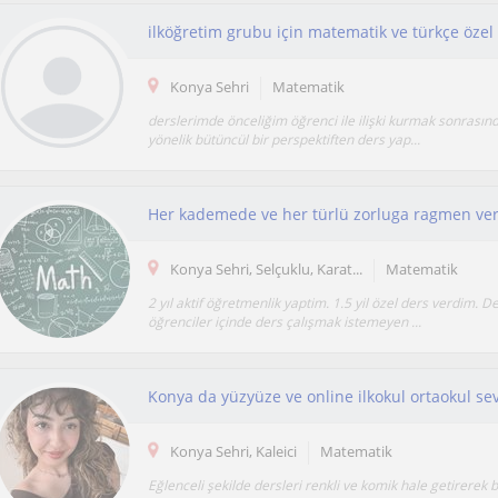
Konya Sehri
Matematik
derslerimde önceliğim öğrenci ile ilişki kurmak sonrasınd
yönelik bütüncül bir perspektiften ders yap...
Her kademede ve her türlü zorluga ragmen ver
Konya Sehri, Selçuklu, Karat...
Matematik
2 yıl aktif öğretmenlik yaptim. 1.5 yil özel ders verdim. D
öğrenciler içinde ders çalışmak istemeyen ...
Konya da yüzyüze ve online ilkokul ortaokul sev
Konya Sehri, Kaleici
Matematik
Eğlenceli şekilde dersleri renkli ve komik hale getirerek 