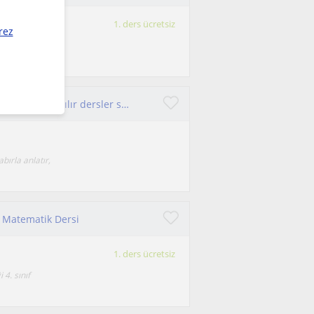
1. ders ücretsiz
rez
karın -
Matematiği sevdirerek, öğrencinin seviyesine uygun ve anlaşılır dersler sunuyorum.
bırla anlatır,
n Matematik Dersi
1. ders ücretsiz
 4. sınıf