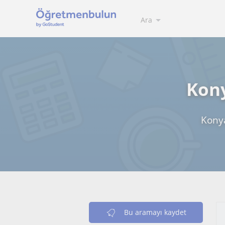
Ara
Kony
Konya
Bu aramayı kaydet