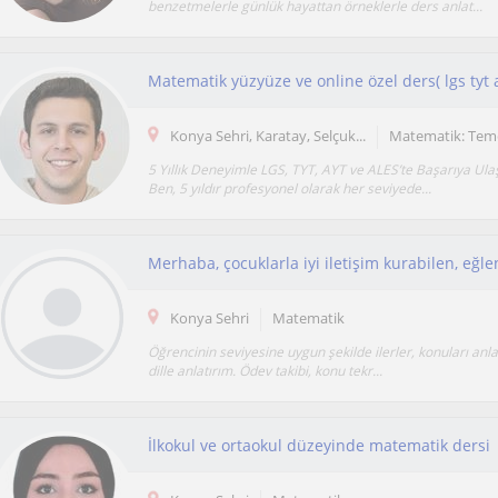
benzetmelerle günlük hayattan örneklerle ders anlat...
Matematik yüzyüze ve online özel ders( lgs tyt a
Konya Sehri, Karatay, Selçuk...
Matematik: Tem
5 Yıllık Deneyimle LGS, TYT, AYT ve ALES’te Başarıya Ula
Ben, 5 yıldır profesyonel olarak her seviyede...
Konya Sehri
Matematik
Öğrencinin seviyesine uygun şekilde ilerler, konuları anlaş
dille anlatırım. Ödev takibi, konu tekr...
İlkokul ve ortaokul düzeyinde matematik dersi