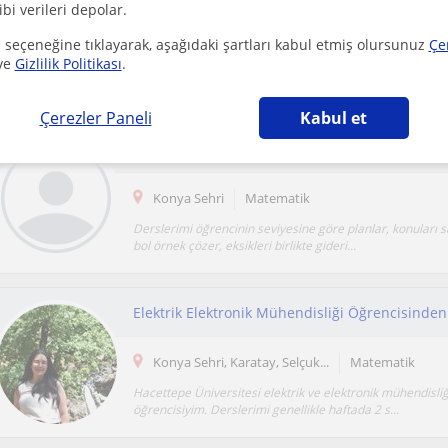
ibi verileri depolar.
Konya Sehri
Matematik
 seçeneğine tıklayarak, aşağıdaki şartları kabul etmiş olursunuz
Çe
ve
Gizlilik Politikası
.
Matematik ile sayıların ve denklemlerin sırlarını ortaya çı
matematiğe hakim olmada nihai arkadaşınız. İster...
Çerezler Paneli
Kabul et
Konya Sehri
Matematik
Derslerimi öğrencinin seviyesine göre planlar, konuları sa
bol örnek çözer, eksikleri birlikte gideri...
Elektrik Elektronik Mühendisliği Öğrencisinde
Konya Sehri, Karatay, Selçuk...
Matematik
Hacettepe Üniversitesi elektrik ve elektronik mühendisliği
öğrencisiyim. Derslerimi genellikle haftada 2 s...