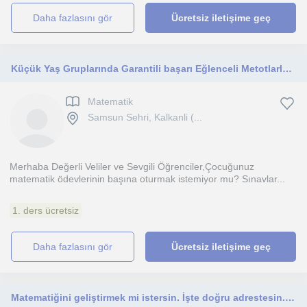
daha fazlasını gör
Ücretsiz iletişime geç
Küçük Yaş Gruplarında Garantili başarı Eğlenceli Metotlarla Online Matematik Özel Ders
Matematik
Samsun Sehri, Kalkanli (...
Merhaba Değerli Veliler ve Sevgili Öğrenciler,Çocuğunuz
matematik ödevlerinin başına oturmak istemiyor mu? Sınavlar...
1. ders ücretsiz
daha fazlasını gör
Ücretsiz iletişime geç
Matematiğini geliştirmek mi istersin. İşte doğru adrestesin. Çünkü ben bir mühendisim. Mühendisten matematik dersi.