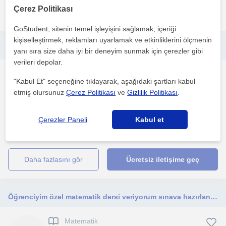
Çerez Politikası
daha fazlasını gör
Ücretsiz iletişime geç
GoStudent, sitenin temel işleyişini sağlamak, içeriği
kişiselleştirmek, reklamları uyarlamak ve etkinliklerini ölçmenin
Matematik alanında kendine güvenen bir öğretmen adayıyım. Bu derste sorunları olan öğrencilere yol göstermekten mutluluk duyarım.
yanı sıra size daha iyi bir deneyim sunmak için çerezler gibi
verileri depolar.
Matematik
"Kabul Et" seçeneğine tıklayarak, aşağıdaki şartları kabul
Samsun Sehri
etmiş olursunuz
Çerez Politikası
ve
Gizlilik Politikası
.
Çerezler Paneli
Kabul et
Bire bir eğitimde deneyimli bir adayım. Öğrencinin eksiklerine
uygun çalışma programı hazırlar ve takip ederim. Öğr...
daha fazlasını gör
Ücretsiz iletişime geç
Öğrenciyim özel matematik dersi veriyorum sınava hazırlanmak isteyenler ulaşabilir
Matematik