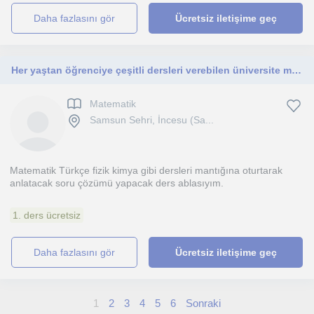
daha fazlasını gör
Ücretsiz iletişime geç
Her yaştan öğrenciye çeşitli dersleri verebilen üniversite mühendislik öğrencisi (4.sınıf)
Matematik
Samsun Sehri, İncesu (Sa...
Matematik Türkçe fizik kimya gibi dersleri mantığına oturtarak
anlatacak soru çözümü yapacak ders ablasıyım.
1. ders ücretsiz
daha fazlasını gör
Ücretsiz iletişime geç
1
2
3
4
5
6
Sonraki