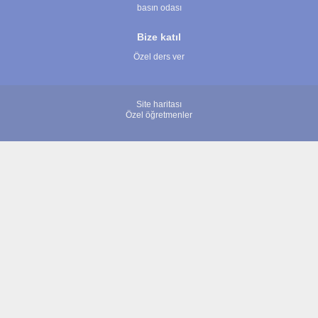
basın odası
Bize katıl
Özel ders ver
Site haritası
Özel öğretmenler
© 2007 - 2026 ÖğretmenBulun