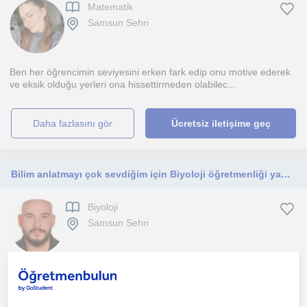
Matematik
Samsun Sehri
Ben her öğrencimin seviyesini erken fark edip onu motive ederek
ve eksik olduğu yerleri ona hissettirmeden olabilec...
daha fazlasını gör
Ücretsiz iletişime geç
Bilim anlatmayı çok sevdiğim için Biyoloji öğretmenliği yapıyorum, ortaokul ve üstü her öğrenciye ders verebilirim.
Biyoloji
Samsun Sehri
Konuları günlük hayatla ilişkilendirerek öğrencinin hafızasına daha
kolay işleyecek ve ilgisini çekecek şekilde ile...