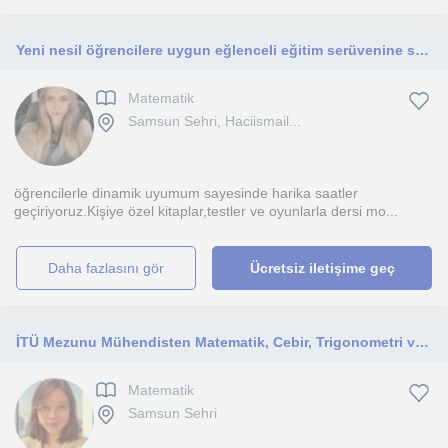
Yeni nesil öğrencilere uygun eğlenceli eğitim serüvenine sen de katıl
Matematik
Samsun Sehri, Haciismail...
öğrencilerle dinamik uyumum sayesinde harika saatler
geçiriyoruz.Kişiye özel kitaplar,testler ve oyunlarla dersi mo...
daha fazlasını gör
Ücretsiz iletişime geç
İTÜ Mezunu Mühendisten Matematik, Cebir, Trigonometri ve Diferansiyel Dersi. Online yada yüz yüze olabilir.
Matematik
Samsun Sehri