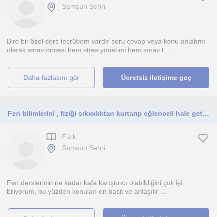
Samsun Sehri
Bire bir özel ders tecrübem vardır soru cevap veya konu anlatımı
olarak sınav öncesi hem stres yönetimi hem sınav t...
daha fazlasını gör
Ücretsiz iletişime geç
Fen bilimlerini , fiziği sıkıcılıktan kurtarıp eğlenceli hale getiren, ortaokul öğrencileri için dersleri sevdiren bir öğreticiyim
Fizik
Samsun Sehri
Fen derslerinin ne kadar kafa karıştırıcı olabildiğini çok iyi
biliyorum, bu yüzden konuları en basit ve anlaşılır ...