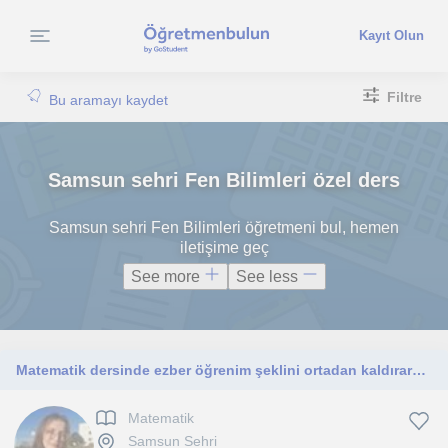
Kayıt Olun
Filtre
Bu aramayı kaydet
Samsun sehri Fen Bilimleri özel ders
Samsun sehri Fen Bilimleri öğretmeni bul, hemen
iletişime geç
See more
See less
Matematik dersinde ezber öğrenim şeklini ortadan kaldırararak mantığıyla dersi öğrenmek ister misiniz?
Matematik
Samsun Sehri