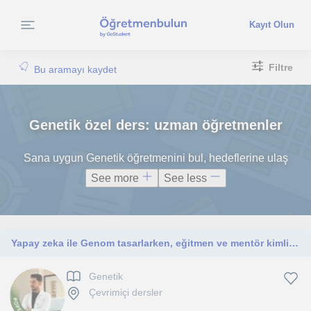
Kayıt Olun
Filtre
Bu aramayı kaydet
Genetik özel ders: uzman öğretmenler
Sana uygun Genetik öğretmenini bul, hedeflerine ulaş
See more
See less
Yapay zeka ile Genom tasarlarken, eğitmen ve mentör kimliğimle geleceğe yön veriyorum.
Genetik
Çevrimiçi dersler