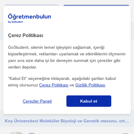
daha fazlasını gör
Ücretsiz iletişime geç
İstanbul Üniversitesi Moleküler Biyoloji- Genetik öğrencisi olarak yurtdışı ve yurtiçi kurumlarda tıbbı çalışmalar gerçekleştirdim
Çerez Politikası
GoStudent, sitenin temel işleyişini sağlamak, içeriği
Genetik
kişiselleştirmek, reklamları uyarlamak ve etkinliklerini ölçmenin
İstanbul
yanı sıra size daha iyi bir deneyim sunmak için çerezler gibi
verileri depolar.
Tüm seviyelerde Türkçe/İngilizce Biyoloji ve çeşitli derslerde
"Kabul Et" seçeneğine tıklayarak, aşağıdaki şartları kabul
interaktif dersler verebilirim. Öğrenci ders süresin...
etmiş olursunuz
Çerez Politikası
ve
Gizlilik Politikası
.
daha fazlasını gör
Ücretsiz iletişime geç
Çerezler Paneli
Kabul et
Koç Üniversitesi Moleküler Biyoloji ve Genetik mezunu, ortaokul ve lise öğrencilerine yönelik çevrimiçi biyoloji dersleri veriyor.