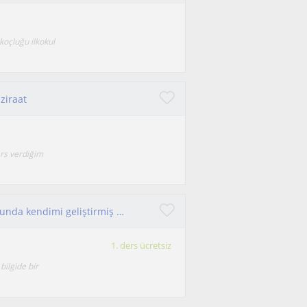
koçluğu ilkokul
 ziraat
rs verdiğim
Ziraat mühendisiyim fakat temel dersler konusunda kendimi geliştirmiş ve bilgime güvenen bir insanım
1. ders ücretsiz
bilgide bir