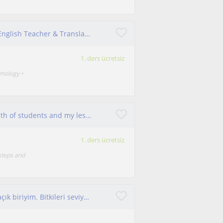
Ph.D. Researcher, Agriculture, Content Writer, English Teacher & Translator, and Entomologist
1. ders ücretsiz
omology •
Teacher is like a candle which enlighten the path of students and my lessons will help those who wanna learn conceptually, not by cramming
1. ders ücretsiz
 steps and
Yeni bilgiler öğrenmeye ve bunları öğretmeye açık biriyim. Bitkileri seviyorum ve peyzaj ile ilgili bilgi vermek istiyorum.