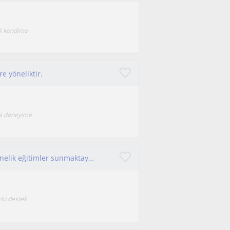
ak kendime
re yöneliktir.
da deneyime
Ben bir tarım öğretmeniyim. Tüm seviyelere yönelik eğitimler sunmaktayım.
rlü destek