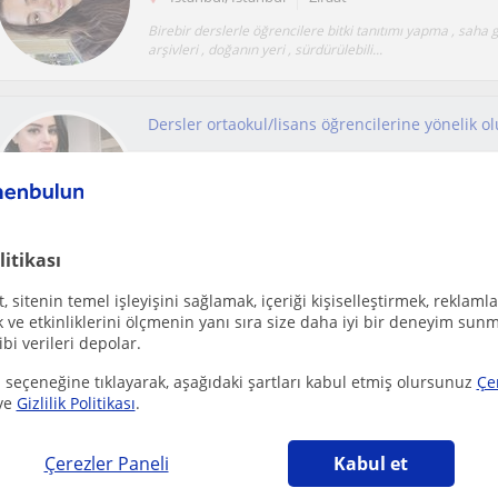
Birebir derslerle öğrencilere bitki tanıtımı yapma , saha ge
arşivleri , doğanın yeri , sürdürülebili...
Kadiköy İstanbul
Ziraat
Bire bir ders verebilecek fen bilimleri temeli dersler ile i
araştırma ve proje yazma bir ettim imkanı su...
litikası
 sitenin temel işleyişini sağlamak, içeriği kişiselleştirmek, reklamla
Ücretsiz ilan ver
ve etkinliklerini ölçmenin yanı sıra size daha iyi bir deneyim sunm
ibi verileri depolar.
Ücretsiz bir ilan ver ve öğretmenlerin seninle iletişime geçmesini sağla
 seçeneğine tıklayarak, aşağıdaki şartları kabul etmiş olursunuz
Çe
ve
Gizlilik Politikası
.
Çerezler Paneli
Kabul et
İzmirli
Ziraat