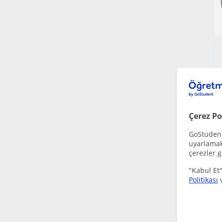
Çerez Po
GoStudent,
uyarlamak 
çerezler g
"Kabul Et"
Politikası