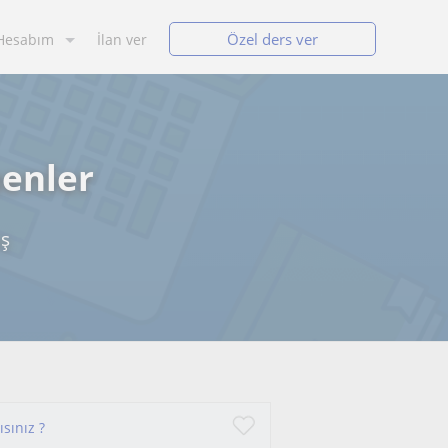
Özel ders ver
Hesabım
İlan ver
menler
aş
sınız ?