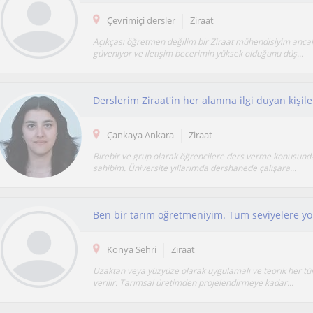
Çevrimiçi dersler
Ziraat
Açıkçası öğretmen değilim bir Ziraat mühendisiyim anc
güveniyor ve iletişim becerimin yüksek olduğunu düş...
Derslerim Ziraat'in her alanına ilgi duyan kişile
Çankaya Ankara
Ziraat
Birebir ve grup olarak öğrencilere ders verme konusun
sahibim. Üniversite yıllarımda dershanede çalışara...
Konya Sehri
Ziraat
Uzaktan veya yüzyüze olarak uygulamalı ve teorik her tü
verilir. Tarımsal üretimden projelendirmeye kadar...