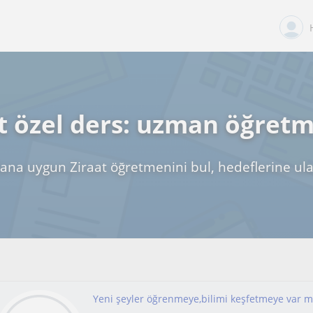
t özel ders: uzman öğret
ana uygun Ziraat öğretmenini bul, hedeflerine ul
Yeni şeyler öğrenmeye,bilimi keşfetmeye var mı