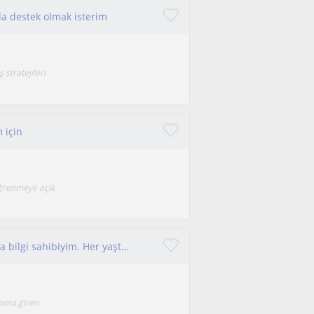
da destek olmak isterim
stratejileri
 için
öğrenmeye açık
Ziraat mühendisiyim tarım ve çevre konularında bilgi sahibiyim. Her yaştan kişiye eğitim verebilirim.
nıma giren