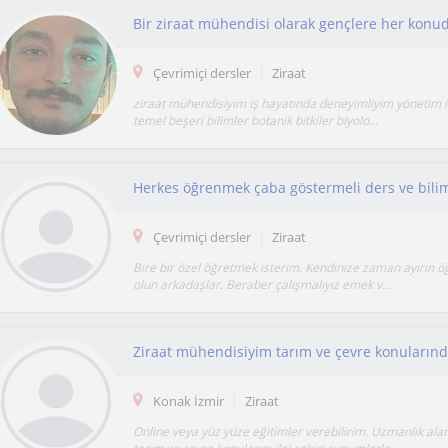
Bir ziraat mühendisi olarak gençlere her konu
Çevrimiçi dersler
Ziraat
ziraat mühendisiyim iş hayatında deneyimliyim yönetim iş 
temel beşeri bilimler botanik bitkiler biyolo...
Herkes öğrenmek çaba göstermeli ders ve bilim
Çevrimiçi dersler
Ziraat
Bire bir özel öğretmek isterim. Kendinize zaman ayırın 
olun arkadaşlar. Beraber çalışmalıyız emek v...
Konak İzmir
Ziraat
Online veya yüz yüze eğitimler verebilirim. Uzmanlık ala