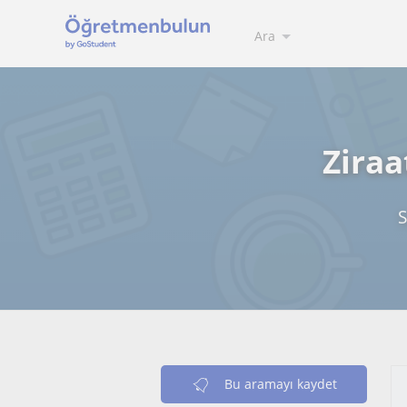
Ara
Ziraa
S
Bu aramayı kaydet