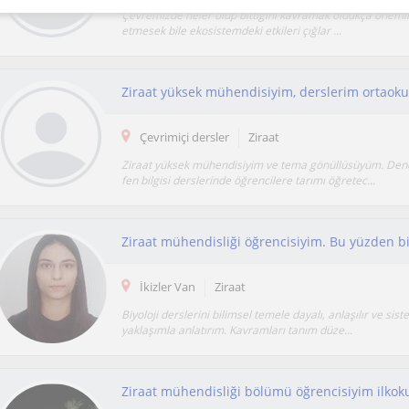
Çevremizde neler olup bittiğini kavramak oldukça önemli,
etmesek bile ekosistemdeki etkileri çığlar ...
Ziraat yüksek mühendisiyim, derslerim ortaokul 
Çevrimiçi dersler
Ziraat
Ziraat yüksek mühendisiyim ve tema gönüllüsüyüm. Den
fen bilgisi derslerinde öğrencilere tarımı öğretec...
İkizler Van
Ziraat
Biyoloji derslerini bilimsel temele dayalı, anlaşılır ve sist
yaklaşımla anlatırım. Kavramları tanım düze...
Ziraat mühendisliği bölümü öğrencisiyim ilkokul