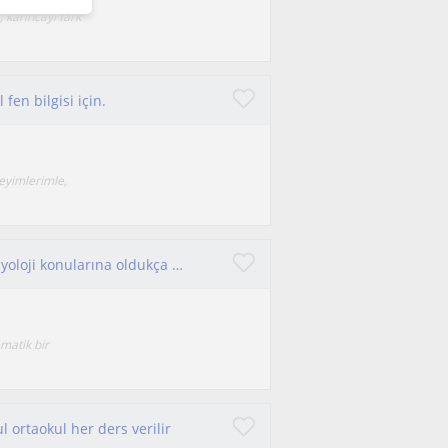
 karıncayı fark
fen bilgisi için.
eyimlerimle,
Ziraat mühendisliği öğrencisiyim. Bu yüzden biyoloji konularına oldukça hakimim. Lise düzeyindeki öğrencilere ders verebilirim
ematik bir
 ortaokul her ders verilir