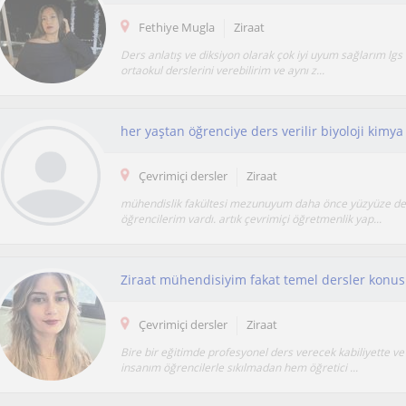
Fethiye Mugla
Ziraat
Ders anlatış ve diksiyon olarak çok iyi uyum sağlarım lgs 
ortaokul derslerini verebilirim ve aynı z...
her yaştan öğrenciye ders verilir biyoloji kimya
Çevrimiçi dersler
Ziraat
mühendislik fakültesi mezunuyum daha önce yüzyüze de
öğrencilerim vardı. artık çevrimiçi öğretmenlik yap...
Çevrimiçi dersler
Ziraat
Bire bir eğitimde profesyonel ders verecek kabiliyette ve 
insanım öğrencilerle sıkılmadan hem öğretici ...