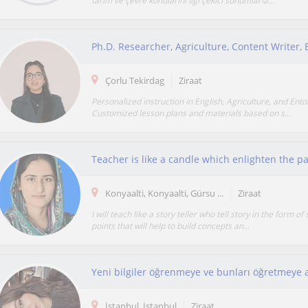
tarım ve çevre konularını ilgi çekici sunumlarla...
Çorlu Tekirdag
Ziraat
Personalized instruction in English, Agriculture, and Ent
Customized lesson plans and materials based on s...
Konyaalti, Konyaalti, Gürsu ...
Ziraat
I will teach like a story teller who tell story in the form of
points that will help to build concepts an...
İstanbul, İstanbul
Ziraat