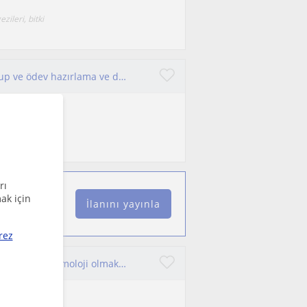
zileri, bitki
Dersler ortaokul/lisans öğrencilerine yönelik olup ve ödev hazırlama ve diğer konularda yardımcı olabilirim.
lgi duyan
rı
ak için
İlanını yayınla
rez
Bitki koruma mezunu bir ziraat mühendisi olarak en iyi entomoloji olmakla beraber bitki fizyolojisi, biyoloji vb konulara hakimim