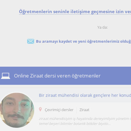
Öğretmenlerin seninle iletişime geçmesine izin ver
Ya da:
Bu aramayı kaydet ve yeni öğretmenlerimiz olduğu
Online Ziraat dersi veren öğretmenler
Bir ziraat mühendisi olarak gençlere her konu
Çevrimiçi dersler
Ziraat
ziraat mühendisiyim iş hayatında deneyimliyim yönetim iş 
temel beşeri bilimler botanik bitkiler biyolo...