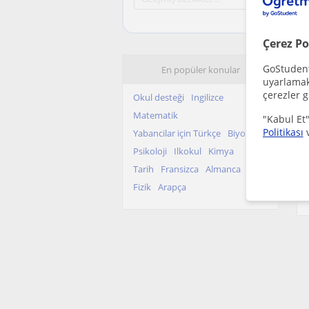
Çerez Po
GoStudent,
En popüler konular
uyarlamak 
çerezler g
Okul desteği
Ingilizce
Matematik
"Kabul Et"
Politikası
Yabancilar için Türkçe
Biyoloji
Psikoloji
Ilkokul
Kimya
Tarih
Fransizca
Almanca
Fizik
Arapça