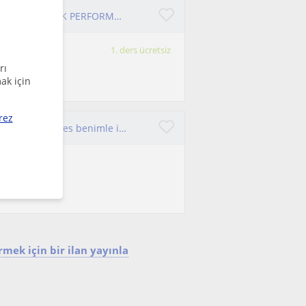
SPOR HAREKET ANTRENMAN KİLO VERME KİLO ALMA ATLETİK PERFORMANS FİTNESS FUTBOL
1. ders ücretsiz
rı
ak için
rez
kilo almak, kilo vermek, şekillenmek, kas yapmak isteyen herkes benimle iyi bir serüvene hazır olsun
dımcı olmaya
mek için bir ilan yayınla