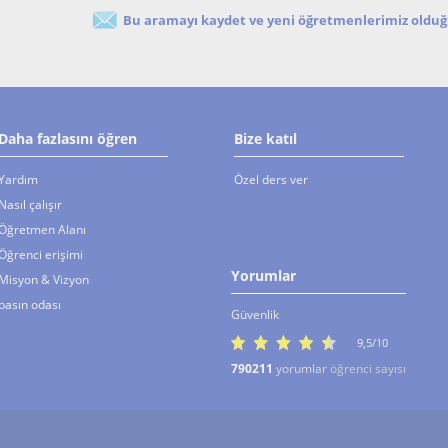
Bu aramayı kaydet ve yeni öğretmenlerimiz olduğu
Daha fazlasını öğren
Bize katıl
Yardım
Özel ders ver
Nasıl çalışır
Öğretmen Alanı
Öğrenci erişimi
Yorumlar
Misyon & Vizyon
basın odası
Güvenlik
9,5/10
790211
yorumlar
öğrenci sayısı