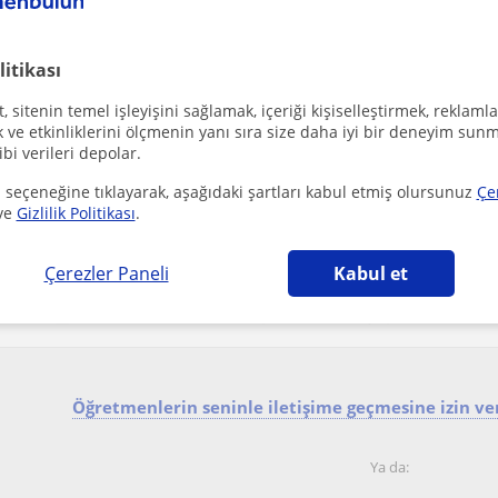
litikası
Konya Sehri
Fitness Egitmeni
 sitenin temel işleyişini sağlamak, içeriği kişiselleştirmek, reklamla
ve etkinliklerini ölçmenin yanı sıra size daha iyi bir deneyim sunm
ibi verileri depolar.
 seçeneğine tıklayarak, aşağıdaki şartları kabul etmiş olursunuz
Çe
ve
Gizlilik Politikası
.
Konya Sehri
Fitness Egitmeni
Çerezler Paneli
Kabul et
bireysel ihtiyaçlarınız ve istekleriniz doğrultusunda yar
hazırım. evdeki ekipmanlarımızla veya persona...
Öğretmenlerin seninle iletişime geçmesine izin ver
Ya da: