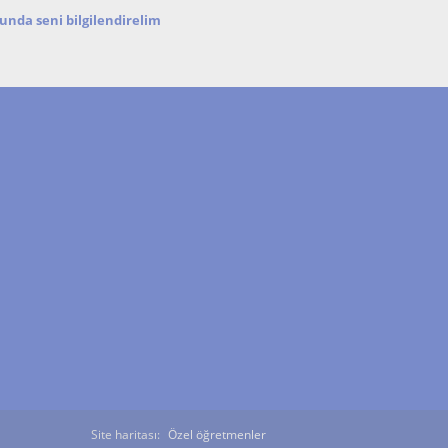
nda seni bilgilendirelim
Site haritası:
Özel öğretmenler