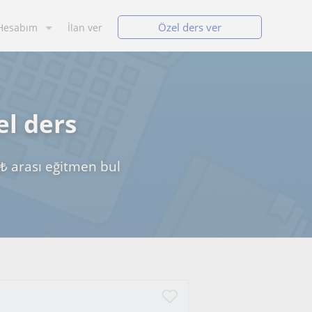
Özel ders ver
Hesabım
İlan ver
el ders
0₺ arası eğitmen bul