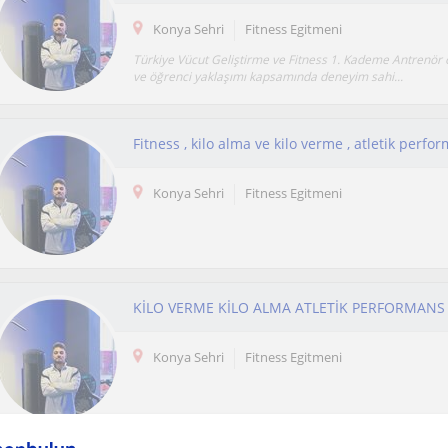
Konya Sehri
Fitness Egitmeni
Türkiye Vücut Geliştirme ve Fitness 1. Kademe Antrenör o
ve öğrenci yaklaşımı kapsamında deneyim sahi...
Fitness , kilo alma ve kilo verme , atletik perfo
Konya Sehri
Fitness Egitmeni
KİLO VERME KİLO ALMA ATLETİK PERFORMANS
Konya Sehri
Fitness Egitmeni