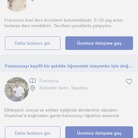
Fransızca özel ders tecrübem bulunmaktadır. 5~15 yaş arası
herkese ders verebilirim. Tercihen çocuklarla çalışıyoru...
daha fazlasını gör
Ücretsiz iletişime geç
Fransızcayı keyifli bir şekilde öğrenmek isteyenler için doğru adres :) 7'den 70'e herkes için uygun derslerimiz olacaktır
Fransizca
Eskisehir Sehri, Tepebas...
Etkileşimli, sosyal ve sohbet eşliğinde derslerimiz olacaktır.
Grammar'a boğmadan genel fransızcayı öğretme amacınd...
daha fazlasını gör
Ücretsiz iletişime geç