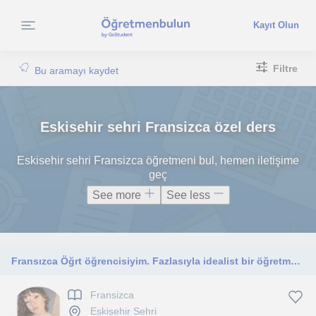
Kayıt Olun
Filtre
Bu aramayı kaydet
Eskisehir sehri Fransizca özel ders
Eskisehir sehri Fransizca öğretmeni bul, hemen iletişime
geç
See more
See less
Fransızca Öğrt öğrencisiyim. Fazlasıyla idealist bir öğretmen adayıyım. Öğrenci odaklı yaklaşımı kullanırım, derslerim anaokulu ve ilkokul kademesindedir
Fransizca
Eskisehir Sehri