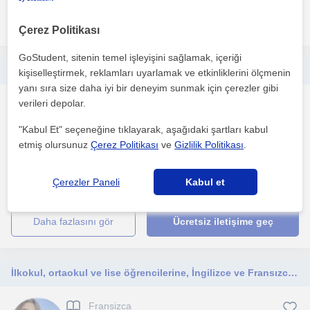
daha fazlasını gör
Ücretsiz iletişime geç
Çerez Politikası
GoStudent, sitenin temel işleyişini sağlamak, içeriği
Dersleri sıkıcı bir hale getirmeden ve en basite indirgeyerek anlatırım. Her yaş grubundan tecrübeye sahibim.
kişiselleştirmek, reklamları uyarlamak ve etkinliklerini ölçmenin
yanı sıra size daha iyi bir deneyim sunmak için çerezler gibi
verileri depolar.
Fransizca
Eskisehir Sehri
"Kabul Et" seçeneğine tıklayarak, aşağıdaki şartları kabul
etmiş olursunuz
Çerez Politikası
ve
Gizlilik Politikası
.
Birebir, grup dersleri her şekilde ders verebilirim. Konuşma,
Çerezler Paneli
Kabul et
dilbilgisi ve yazma istenilen her konuda her seviyede...
daha fazlasını gör
Ücretsiz iletişime geç
İlkokul, ortaokul ve lise öğrencilerine, İngilizce ve Fransızca dillerini temelden öğrenmek isteyenlere, okula yardımcı ve etüt niteliğinde İngilizce ve Türkçe dersleri vermekteyim.
Fransizca