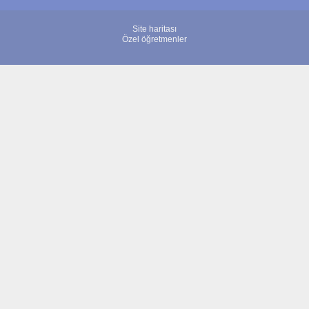
Site haritası
Özel öğretmenler
© 2007 - 2026 ÖğretmenBulun