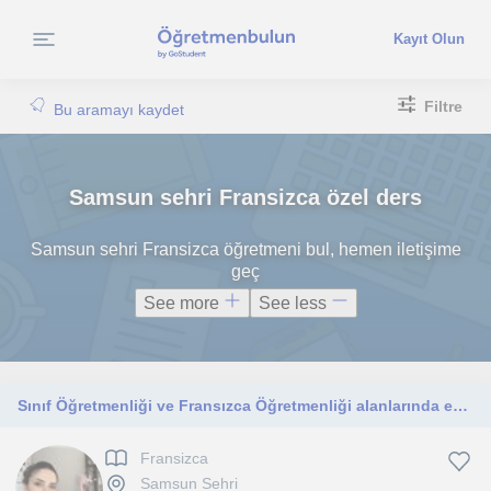
Kayıt Olun
Filtre
Bu aramayı kaydet
Samsun sehri Fransizca özel ders
Samsun sehri Fransizca öğretmeni bul, hemen iletişime
geç
See more
See less
Sınıf Öğretmenliği ve Fransızca Öğretmenliği alanlarında eğitim alıyorum. Fransa'da Bordeaux INSPE'de akademik deneyim kazanarak f
Fransizca
Samsun Sehri