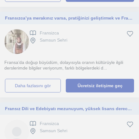
Fransızca’ya merakınız varsa, pratiğinizi geliştirmek ve Fransız kültürünü seviyorsanız ya da öğrenmek istiyorsanız buradayım!
Fransizca
Samsun Sehri
Fransa’da doğup büyüdüm, dolayısıyla oranın kültürüyle ilgili
derslerimde bilgiler veriyorum, farklı bölgelerdeki d...
daha fazlasını gör
Ücretsiz iletişime geç
Fransız Dili ve Edebiyatı mezunuyum, yüksek lisans derecem var. Dört yılı aşkın süredir özel ders veriyorum ve özel okullarda çalı
Fransizca
Samsun Sehri