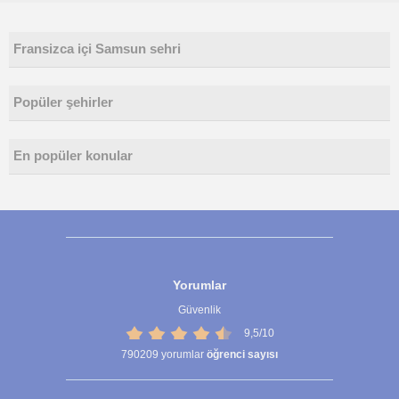
Fransizca içi Samsun sehri
Popüler şehirler
En popüler konular
Yorumlar
Güvenlik
9,5/10
790209
yorumlar
öğrenci sayısı