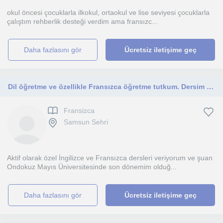
okul öncesi çocuklarla ilkokul, ortaokul ve lise seviyesi çocuklarla
çalıştım rehberlik desteği verdim ama fransızc...
daha fazlasını gör
Ücretsiz iletişime geç
Dil öğretme ve özellikle Fransızca öğretme tutkum. Dersim kendini öğrenmeye adamış herkes için ve her profile uygun yöntemler var.
Fransizca
Samsun Sehri
Aktif olarak özel İngilizce ve Fransızca dersleri veriyorum ve şuan
Ondokuz Mayıs Üniversitesinde son dönemim olduğ...
daha fazlasını gör
Ücretsiz iletişime geç