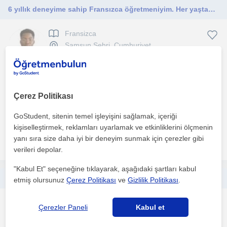
6 yıllık deneyime sahip Fransızca öğretmeniyim. Her yaştan öğrenciye ders veriyorum, ders sonrası ücretsiz notlar sağlıyorum
Fransizca
Samsun Sehri, Cumhuriyet...
(
18
)
Fransızca ana dilimdir ve Yapay Zeka alanında yüksek lisans
öğrencisiyim. Türkiye’ye geldiğimden beri, 2 yıldan uzu...
Çerez Politikası
1. ders ücretsiz
GoStudent, sitenin temel işleyişini sağlamak, içeriği
kişiselleştirmek, reklamları uyarlamak ve etkinliklerini ölçmenin
yanı sıra size daha iyi bir deneyim sunmak için çerezler gibi
daha fazlasını gör
Ücretsiz iletişime geç
verileri depolar.
"Kabul Et" seçeneğine tıklayarak, aşağıdaki şartları kabul
Fransızca özel ders almak ister misin ?
etmiş olursunuz
Çerez Politikası
ve
Gizlilik Politikası
.
Fransizca
Çerezler Paneli
Kabul et
Samsun Sehri