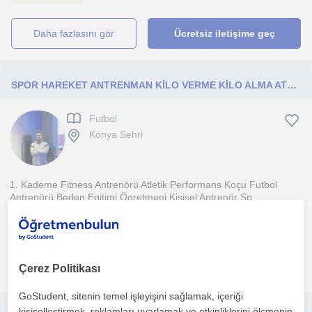
daha fazlasını gör
Ücretsiz iletişime geç
SPOR HAREKET ANTRENMAN KİLO VERME KİLO ALMA ATLETİK PERFORMANS FİTNESS FUTBOL
Futbol
Konya Sehri
1. Kademe Fitness Antrenörü Atletik Performans Koçu Futbol
Antrenörü Beden Egitimi Ögretmeni Kisisel Antrenör Sp...
1. ders ücretsiz
daha fazlasını gör
Ücretsiz iletişime geç
Çerez Politikası
GoStudent, sitenin temel işleyişini sağlamak, içeriği
kişiselleştirmek, reklamları uyarlamak ve etkinliklerini ölçmenin