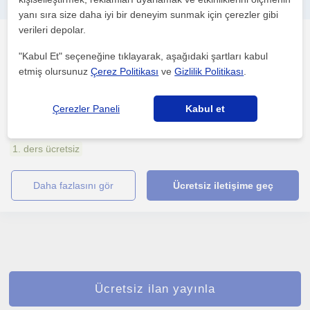
Futbol Antrenörlük kariyerimin yanında Fitness ve Atletik Performans koçluğuyla elit ve amatör sporculara eğitim vermekteyim.
yanı sıra size daha iyi bir deneyim sunmak için çerezler gibi
verileri depolar.
Futbol
Konya Sehri
"Kabul Et" seçeneğine tıklayarak, aşağıdaki şartları kabul
etmiş olursunuz
Çerez Politikası
ve
Gizlilik Politikası
.
Takım sporu olan Futbol branşında her sporcumun ihtiyaç ve
Çerezler Paneli
Kabul et
isteklerini dinlemek. Asıl amaç zayıf yönlerini geliştir...
1. ders ücretsiz
daha fazlasını gör
Ücretsiz iletişime geç
Ücretsiz ilan yayınla