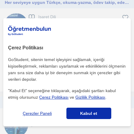
Her seviyeye uygun Türkçe, okuma-yazma, ödev takip, edebiyat, diksiyon, Türk işaret dili ve yabancılara Türkçe öğretimi dersleri
Isaret Dili
Konya Sehri
Yeni ögretim teknik ve yöntemlerini takip ediyor ve uyguluyorum.
Çerez Politikası
Maarif modeline uygun ders içeriklerine yer veriyo...
GoStudent, sitenin temel işleyişini sağlamak, içeriği
1. ders ücretsiz
kişiselleştirmek, reklamları uyarlamak ve etkinliklerini ölçmenin
yanı sıra size daha iyi bir deneyim sunmak için çerezler gibi
verileri depolar.
daha fazlasını gör
Ücretsiz iletişime geç
"Kabul Et" seçeneğine tıklayarak, aşağıdaki şartları kabul
etmiş olursunuz
Çerez Politikası
ve
Gizlilik Politikası
.
Türkçenin sırlarını birlikte çözmeye var mısınız? Konya Ilgın ve Akşehir illerine yüz yüze ya da online eğitim verebilirim. Türkçe, edebiyat, okuma-yazma, ödev takip, Türk işaret dili, diksiyon ve Yabancılara Türkçe öğretimi dersleri verilir
Çerezler Paneli
Kabul et
Isaret Dili
Konya Sehri, İlgin (Kony...