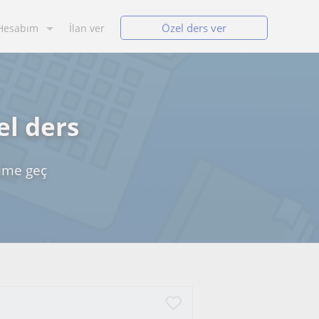
Özel ders ver
Hesabım
İlan ver
el ders
şime geç