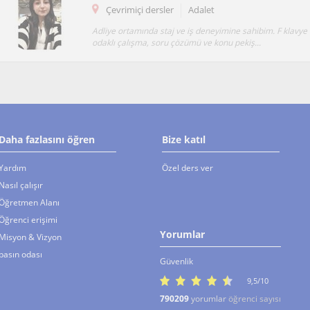
Çevrimiçi dersler
Adalet
Adliye ortamında staj ve iş deneyimine sahibim. F klavye 
odaklı çalışma, soru çözümü ve konu pekiş...
Daha fazlasını öğren
Bize katıl
Yardım
Özel ders ver
Nasıl çalışır
Öğretmen Alanı
Öğrenci erişimi
Yorumlar
Misyon & Vizyon
basın odası
Güvenlik
9,5/10
790209
yorumlar
öğrenci sayısı