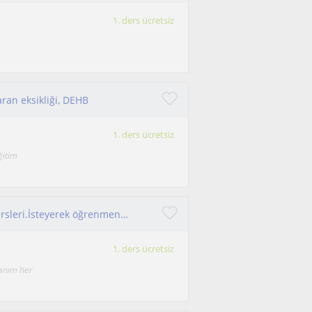
1. ders ücretsiz
aran eksikliği, DEHB
1. ders ücretsiz
ğitim
İngilizce, Arapça, Sağlık, Matematik, psikoloji dersleri.İsteyerek öğrenmenin ne kadar kolay olduğunu benimle tanışınca anlayacaksınız. Öemli olan kendini motive edebilmek
1. ders ücretsiz
anım her