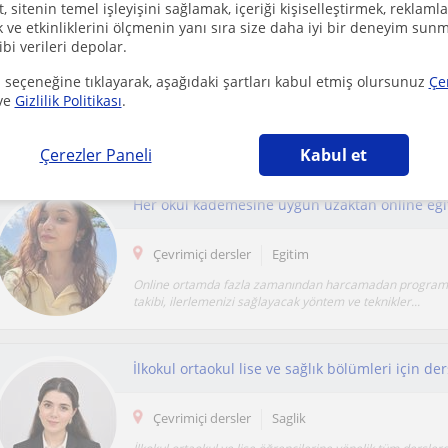
 sitenin temel işleyişini sağlamak, içeriği kişiselleştirmek, reklamla
ve etkinliklerini ölçmenin yanı sıra size daha iyi bir deneyim sunm
ibi verileri depolar.
 seçeneğine tıklayarak, aşağıdaki şartları kabul etmiş olursunuz
Çe
Çevrimiçi dersler
Egitim
ve
Gizlilik Politikası
.
3 yıldır, 300'den fazla YKS öğrencisiyle birebir çalışma 
Öğrencilerimin ders çalışma stratejilerini,...
Çerezler Paneli
Kabul et
Her okul kademesine uygun uzaktan online eği
Çevrimiçi dersler
Egitim
Online ortamda fazla zamanından harcamadan program
takibi, ilerlemenizi sağlayacak yöntem ve teknikler...
İlkokul ortaokul lise ve sağlık bölümleri için der
Çevrimiçi dersler
Saglik