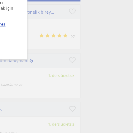
rı
ak için
Merhaba! Ben Deniz. Uzman psikolojik danışmanım. YKS'ye yönelik bireysel eğitim danışmanlığı yapmaktayım.
rez
imkânı buldum.
(
2
)
tim danışmanlığı
1. ders ücretsiz
 hazırlama ve
s
1. ders ücretsiz