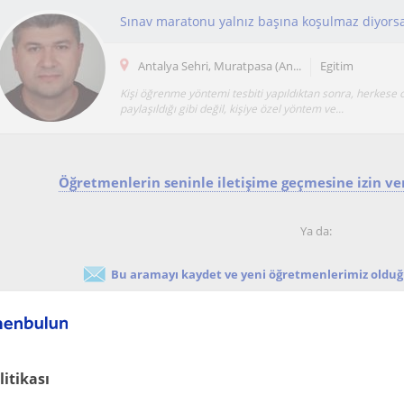
Sınav maratonu yalnız başına koşulmaz diyorsan
Antalya Sehri, Muratpasa (An...
Egitim
Kişi öğrenme yöntemi tesbiti yapıldıktan sonra, herkese 
paylaşıldığı gibi değil, kişiye özel yöntem ve...
Öğretmenlerin seninle iletişime geçmesine izin ver
Ya da:
Bu aramayı kaydet ve yeni öğretmenlerimiz olduğu
litikası
tutors who give lessons online