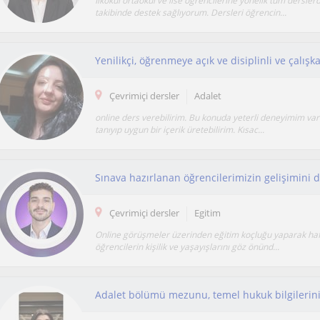
İlkokul ortaokul ve lise öğrencilerine yönelik tüm dersler
takibinde destek sağlıyorum. Dersleri öğrencin...
Yenilikçi, öğrenmeye açık ve disiplinli ve çalışk
Çevrimiçi dersler
Adalet
online ders verebilirim. Bu konuda yeterli deneyimim var
tanıyıp uygun bir içerik üretebilirim. Kısac...
Çevrimiçi dersler
Egitim
Online görüşmeler üzerinden eğitim koçluğu yaparak ha
öğrencilerin kişilik ve yaşayışlarını göz önünd...