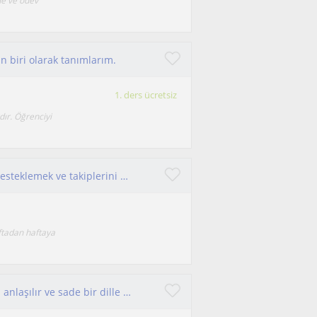
de ve ödev
an biri olarak tanımlarım.
1. ders ücretsiz
dır. Öğrenciyi
Sınava hazırlanan öğrencilerimizin gelişimini desteklemek ve takiplerini sağlayarak başarıya teşvik etmeyi hedefliyorum.
ftadan haftaya
Adalet bölümü mezunu, temel hukuk bilgilerini anlaşılır ve sade bir dille aktaran, sabırlı ve disiplinli bir eğitmenim.