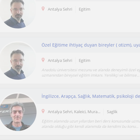
Antalya Sehri
Egitim
Özel Eğitime ihtiyaç duyan bireyler ( otizm), uy
Antalya Sehri
Egitim
Anadolu üniversitesi mezunu ve alanda deneyimli özel e
uzmanından bireysel eğitim imkanı. Yenilikçi ve bilimse...
Antalya Sehri, Kaleici, Mura...
Saglik
Eğitim alanında uzun yıllardan beri ders konusunda uzm
alanda olduğu gibi kendi alanımda da kendimi bu konu...