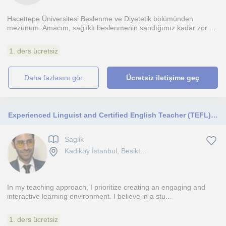
Hacettepe Üniversitesi Beslenme ve Diyetetik bölümünden
mezunum. Amacım, sağlıklı beslenmenin sandığımız kadar zor ...
1. ders ücretsiz
daha fazlasını gör
Ücretsiz iletişime geç
Experienced Linguist and Certified English Teacher (TEFL) graduated from the USA, preparing you for IELTS, TOEFL, SAT, GRE, etc.
Saglik
Kadiköy İstanbul, Besikt...
In my teaching approach, I prioritize creating an engaging and
interactive learning environment. I believe in a stu...
1. ders ücretsiz