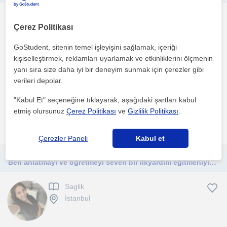
Saglik
Çerez Politikası
Antalya Sehri, Kaleici, ...
GoStudent, sitenin temel işleyişini sağlamak, içeriği
kişiselleştirmek, reklamları uyarlamak ve etkinliklerini ölçmenin
Eğitim alanında uzun yıllardan beri ders konusunda uzmanım her
yanı sıra size daha iyi bir deneyim sunmak için çerezler gibi
alanda olduğu gibi kendi alanımda da kendimi bu konu...
verileri depolar.
1. ders ücretsiz
"Kabul Et" seçeneğine tıklayarak, aşağıdaki şartları kabul
etmiş olursunuz
Çerez Politikası
ve
Gizlilik Politikası
.
daha fazlasını gör
Ücretsiz iletişime geç
Çerezler Paneli
Kabul et
Ben anlatmayı ve öğretmeyi seven bir ilkyardım eğitmeniyim. 2.5 yıldır bu sektörde çalışmakta ve öğrenci yetiştirmekteyim.
Saglik
İstanbul