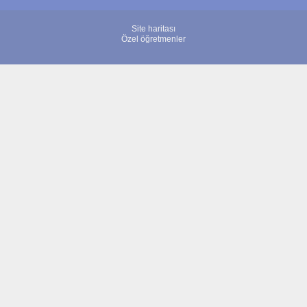
Site haritası
Özel öğretmenler
© 2007 - 2026 ÖğretmenBulun