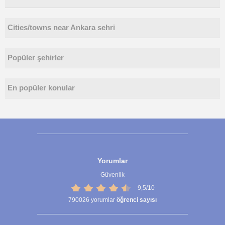
Cities/towns near Ankara sehri
Popüler şehirler
En popüler konular
Yorumlar
Güvenlik
9,5/10
790026
yorumlar
öğrenci sayısı