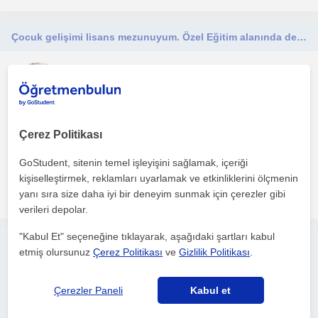
Çocuk gelişimi lisans mezunuyum. Özel Eğitim alanında ders veriyorum
Egitim
Ankara Sehri
Çerez Politikası
Çocuk gelişimi lisans mezunuyum. Özel Eğitim alanında ders
veriyorum.
GoStudent, sitenin temel işleyişini sağlamak, içeriği
kişiselleştirmek, reklamları uyarlamak ve etkinliklerini ölçmenin
daha fazlasını gör
Ücretsiz iletişime geç
yanı sıra size daha iyi bir deneyim sunmak için çerezler gibi
verileri depolar.
"Kabul Et" seçeneğine tıklayarak, aşağıdaki şartları kabul
Ücretsiz ilan ver
etmiş olursunuz
Çerez Politikası
ve
Gizlilik Politikası
.
Ücretsiz bir ilan ver ve öğretmenlerin seninle iletişime geçmesini
sağla
Çerezler Paneli
Kabul et
İlanını yayınla