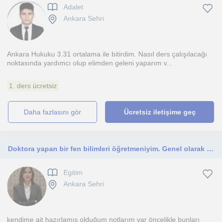
Adalet
Ankara Sehri
Ankara Hukuku 3.31 ortalama ile bitirdim. Nasıl ders çalışılacağı
noktasında yardımcı olup elimden geleni yaparım v...
1. ders ücretsiz
daha fazlasını gör
Ücretsiz iletişime geç
Doktora yapan bir fen bilimleri öğretmeniyim. Genel olarak LGS'ye hazırlanan 8. sınıf öğrencilerim bulunmaktadır. Buna ek olarak 5
Egitim
Ankara Sehri
kendime ait hazırlamış olduğum notlarım var öncelikle bunları