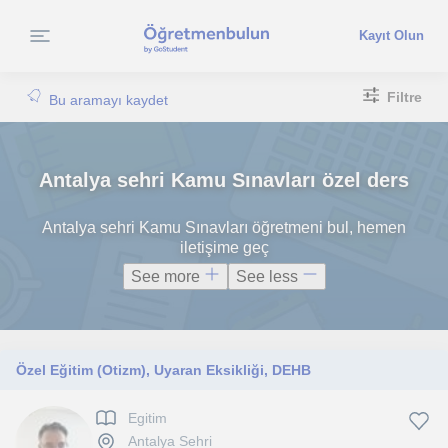
Kayıt Olun
Filtre
Bu aramayı kaydet
Antalya sehri Kamu Sınavları özel ders
Antalya sehri Kamu Sınavları öğretmeni bul, hemen
iletişime geç
See more
See less
Özel Eğitim (Otizm), Uyaran Eksikliği, DEHB
Egitim
Antalya Sehri