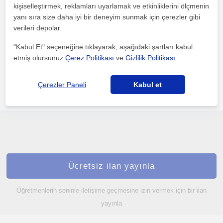
kişiselleştirmek, reklamları uyarlamak ve etkinliklerini ölçmenin
Egitim
yanı sıra size daha iyi bir deneyim sunmak için çerezler gibi
Antalya Sehri, Muratpasa...
verileri depolar.
"Kabul Et" seçeneğine tıklayarak, aşağıdaki şartları kabul
Kişi öğrenme yöntemi tesbiti yapıldıktan sonra, herkese olduğu ya
etmiş olursunuz
Çerez Politikası
ve
Gizlilik Politikası
.
da paylaşıldığı gibi değil, kişiye özel yöntem ve...
Çerezler Paneli
Kabul et
daha fazlasını gör
Ücretsiz iletişime geç
Ücretsiz ilan yayınla
Öğretmenlerin seninle iletişime geçmesine izin vermek için bir ilan
yayınla