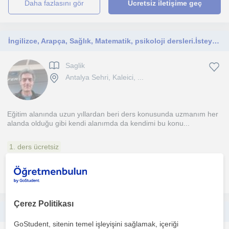
daha fazlasını gör
Ücretsiz iletişime geç
İngilizce, Arapça, Sağlık, Matematik, psikoloji dersleri.İsteyerek öğrenmenin ne kadar kolay olduğunu benimle tanışınca anlayacaksınız. Öemli olan kendini motive edebilmek
Saglik
Antalya Sehri, Kaleici, ...
Eğitim alanında uzun yıllardan beri ders konusunda uzmanım her
alanda olduğu gibi kendi alanımda da kendimi bu konu...
1. ders ücretsiz
daha fazlasını gör
Ücretsiz iletişime geç
Çerez Politikası
Sınav maratonu yalnız başına koşulmaz diyorsanız. Biz hazırız.
GoStudent, sitenin temel işleyişini sağlamak, içeriği