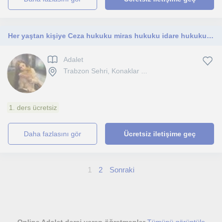
Her yaştan kişiye Ceza hukuku miras hukuku idare hukuku genel hükümler aile hukuku eşya hukuku iş hukuku kpss idari hakimlik
Adalet
Trabzon Sehri, Konaklar ...
1. ders ücretsiz
daha fazlasını gör
Ücretsiz iletişime geç
1
2
Sonraki