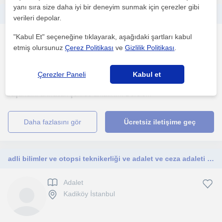
yanı sıra size daha iyi bir deneyim sunmak için çerezler gibi
Disiplinli, anlatımı sade ve sistematik olan; özel hukuk alanında güçlü bir teorik altyapıya sahip
verileri depolar.
"Kabul Et" seçeneğine tıklayarak, aşağıdaki şartları kabul
Adalet
etmiş olursunuz
Çerez Politikası
ve
Gizlilik Politikası
.
Mersin Sehri, Çiftlik (M...
Çerezler Paneli
Kabul et
Konuları öğrencilere sadeleştirerek, mantığını kurdurarak ve sınav
başarısını artıracak şekilde anlatırım. Dersle...
daha fazlasını gör
Ücretsiz iletişime geç
adli bilimler ve otopsi teknikerliği ve adalet ve ceza adaleti alanlarına hakimim. umarım sana yardımcı olabilirim.
Adalet
Kadiköy İstanbul