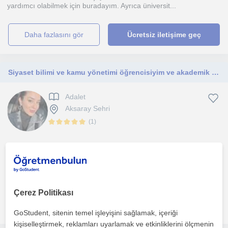
yardımcı olabilmek için buradayım. Ayrıca üniversit...
daha fazlasını gör
Ücretsiz iletişime geç
Siyaset bilimi ve kamu yönetimi öğrencisiyim ve akademik seviye olarak lise yaşalarındaki öğrencilere sınavlara Yönelik çalışma
Adalet
Aksaray Sehri
(
1
)
Okuduğum bölümün getirildiği akademik bilgileri kendime saklama
yerine ihtiyacı olan tarihi sevdirmeye yönelik karş...
1. ders ücretsiz
Çerez Politikası
daha fazlasını gör
Ücretsiz iletişime geç
GoStudent, sitenin temel işleyişini sağlamak, içeriği
kişiselleştirmek, reklamları uyarlamak ve etkinliklerini ölçmenin