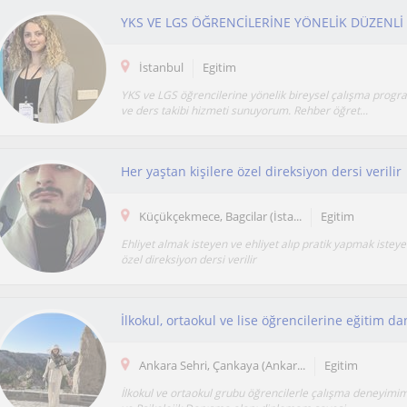
YKS VE LGS ÖĞRENCİLERİNE YÖNELİK DÜZENLİ
İstanbul
Egitim
YKS ve LGS öğrencilerine yönelik bireysel çalışma progr
ve ders takibi hizmeti sunuyorum. Rehber öğret...
Her yaştan kişilere özel direksiyon dersi verilir
Küçükçekmece, Bagcilar (İsta...
Egitim
Ehliyet almak isteyen ve ehliyet alıp pratik yapmak isteyen
özel direksiyon dersi verilir
Ankara Sehri, Çankaya (Ankar...
Egitim
İlkokul ve ortaokul grubu öğrencilerle çalışma deneyimim