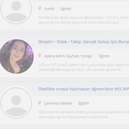
İzmirli
Egitim
Sertifikalı bir eğitim koçu ve öğretmenim. 1 yıl 30 a yakın
öğrencilerine koçluk yaptım ve İzmir Atatürk Lisesi...
Disiplin • Odak • Takip: Gerçek Sonuç İçin Bur
Adana Sehri, Seyhan, Yüregir
Egitim
LGS ve YKS süreci sadece ders çalışmakla değil, doğru s
yönetildiğinde başarıya ulaşır. Bu süreçte öğrencini...
Çevrimiçi dersler
Egitim
Öğrencilerle yapılacak birebir görüşmelerle öğrencinin 
hazırlanan ilgi ve ihtiyaçlarına cevap verebi...