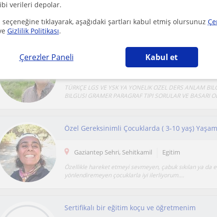
ibi verileri depolar.
Merhaba 🌸Ben Hazal Hoca. Ortaokul ve lise öğrencilerin
eğitim koçluğu ve rehberlik desteği vermekteyim.Öğ...
 seçeneğine tıklayarak, aşağıdaki şartları kabul etmiş olursunuz
Çe
ve
Gizlilik Politikası
.
Çerezler Paneli
Kabul et
Kayapinar Diyarbakir
Egitim
TÜRKÇE LGS VE YSK YA YONELIK OZEL DERS ANLAM BILG
BILGUSI GRAMER PARAGRAF TIPI SORULAR VE BASARI OD
Özel Gereksinimli Çocuklarda ( 3-10 yaş) Yaşa
Gaziantep Sehri, Sehitkamil
Egitim
Özellikle hareket etmeyi sevmeyen, çabuk sıkılan ya da e
yönlendiremeyen çocuklarla iyi ilerliyorum....
Sertifikalı bir eğitim koçu ve öğretmenim