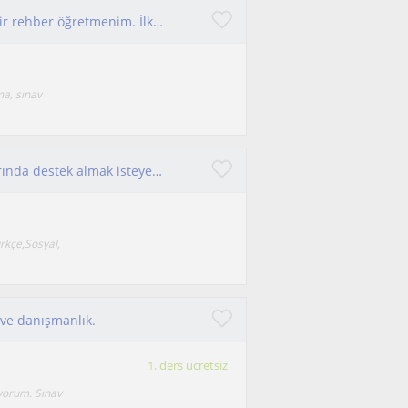
Merhaba, ben Şevval. 3 yıllık deneyime sahip bir rehber öğretmenim. İlkokul, ortaokul ve lise düzeyindeki öğrencilerle çalışıyorum
ma, sınav
Dersimiz Türkçe, Sosyal Bilgiler ve Tarih alanlarında destek almak isteyen öğrencilerimiz için uygundur.
ürkçe,Sosyal,
 ve danışmanlık.
1. ders ücretsiz
ıyorum. Sınav