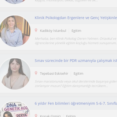
kaygısı, motivasyon, dikkat, özgüven ve ak...
Klinik Psikologdan Ergenlere ve Genç Yetişkinl
Kadiköy İstanbul
Egitim
Merhaba, ben Klinik Psikolog Deren Yelmen. Ortaokul ve 
öğrencilerine yönelik eğitim koçluğu hizmeti sunuyorum..
Sınav sürecinde bir PDR uzmanıyla çalışmak is
Tepebasi Eskisehir
Egitim
Sınav maratonunda veya okul derslerinde başarıya gide
zorlanıyor musun? Eğitim danışmanlığı tecrübem...
Konak (İzmir)
Egitim