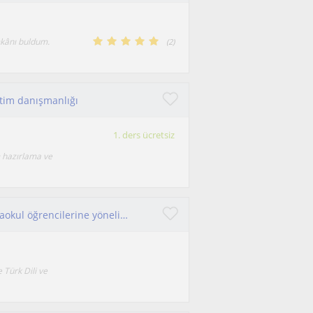
imkânı buldum.
(
2
)
tim danışmanlığı
1. ders ücretsiz
 hazırlama ve
Türk Dili ve Edebiyatı öğretmeniyim. Lise ve ortaokul öğrencilerine yönelik..
Türk Dili ve