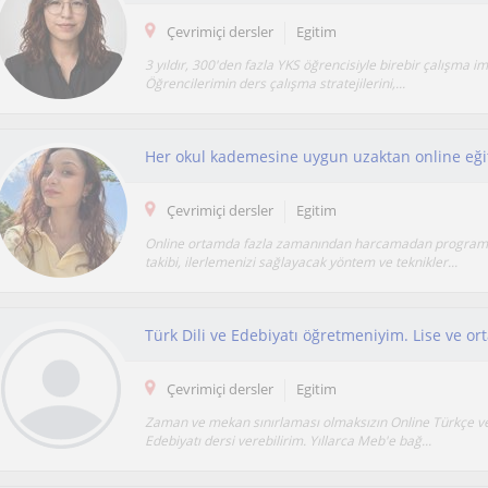
Çevrimiçi dersler
Egitim
3 yıldır, 300'den fazla YKS öğrencisiyle birebir çalışma 
Öğrencilerimin ders çalışma stratejilerini,...
Her okul kademesine uygun uzaktan online eği
Çevrimiçi dersler
Egitim
Online ortamda fazla zamanından harcamadan program
takibi, ilerlemenizi sağlayacak yöntem ve teknikler...
Çevrimiçi dersler
Egitim
Zaman ve mekan sınırlaması olmaksızın Online Türkçe ve 
Edebiyatı dersi verebilirim. Yıllarca Meb'e bağ...