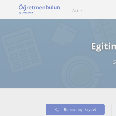
Ara
Egiti
S
Bu aramayı kaydet