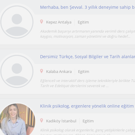
Kepez Antalya
Egitim
Akademik başarıyı artırmanın yanında verimli ders çalış
kaygısı, motivasyon, zaman yönetimi ve doğru hedef...
Kalaba Ankara
Egitim
Eğlenceli ve interaktif ders işleme teknikleriyle birlikte T
Tarih ve Edebiyat derslerini severek ve ...
Klinik psikolog, ergenlere yönelik online eğitim
Kadiköy İstanbul
Egitim
Klinik psikolog olarak ergenlerle, genç yetişkinlerle çalış