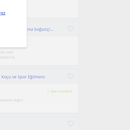
e yönelik
rez
Paragraf ve anlam bilgisidilnilgisi konularında uzmanım oğluma boğaziçi üniversitesi Bilgisayar mühendisliğini kazanması hususunda
ISI YAPI
AKLI CA...
m Koçu ve Spor Eğitmeni
1. ders ücretsiz
nerjisini doğru