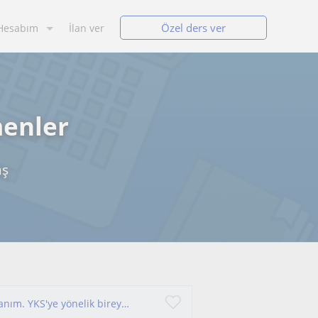
Özel ders ver
Hesabım
İlan ver
menler
aş
Merhaba! Ben Deniz. Uzman psikolojik danışmanım. YKS'ye yönelik bireysel eğitim danışmanlığı yapmaktayım.