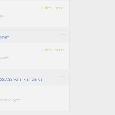
1. ders ücretsiz
 lgs
adayım
1. ders ücretsiz
istemle
Özellikle sınava hazırlanan öğrencilere YKS /KPSS/AGS yönelik eğitim danışmanlığı desteği verilir
düzeyine uygun