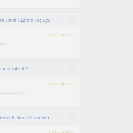
ere Yönelik Eğitim Koçluğu
1. ders ücretsiz
lise
..
temez misiniz?
1. ders ücretsiz
n yolu bulmakta
6 yıldır Fen bilimleri öğretmeniyim 5-6-7. Sınıflara ve 8. Sını LGS derslerine giriyorum
1. ders ücretsiz