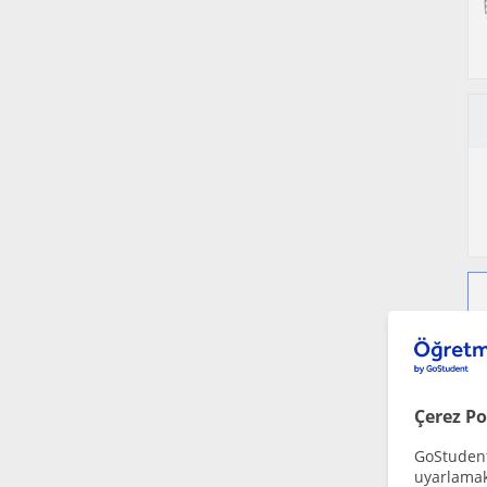
Çerez Po
GoStudent,
uyarlamak 