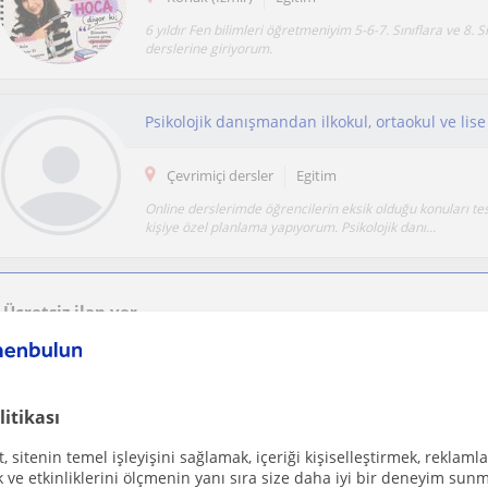
6 yıldır Fen bilimleri öğretmeniyim 5-6-7. Sınıflara ve 8. S
derslerine giriyorum.
Çevrimiçi dersler
Egitim
Online derslerimde öğrencilerin eksik olduğu konuları te
kişiye özel planlama yapıyorum. Psikolojik danı...
Ücretsiz ilan ver
Ücretsiz bir ilan ver ve öğretmenlerin seninle iletişime geçmesini sağla
litikası
 sitenin temel işleyişini sağlamak, içeriği kişiselleştirmek, reklamla
Kusadasi
Egitim
ve etkinliklerini ölçmenin yanı sıra size daha iyi bir deneyim sunm