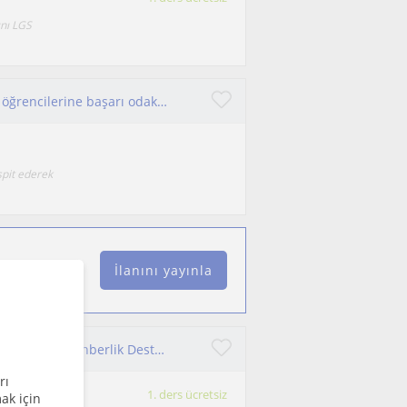
ını LGS
Psikolojik danışmandan ilkokul, ortaokul ve lise öğrencilerine başarı odaklı online ders ve mentorluk!
spit ederek
İlanını yayınla
Ortaokul ve Lise Öğrencilerine Bireysel Eğitim Koçluğu ve Rehberlik Desteği
rı
1. ders ücretsiz
ak için