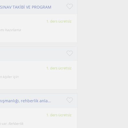
 SINAV TAKİBİ VE PROGRAM
1. ders ücretsiz
amı hazırlama
1. ders ücretsiz
 kişiler için
İlkokul, ortaokul ve lise öğrencilerine eğitim danışmanlığı, rehberlik anlamında yardımcı olabilirim
1. ders ücretsiz
 var. Rehberlik