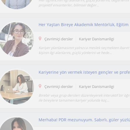
Her öğrencinin ilgi alanlarını, güçlü yönlerini, değerlerini
projektif envanterler, bilimsel değer...
Her Yaştan Bireye Akademik Mentörlük, Eğitim
Çevrimiçi dersler
Kariyer Danismanligi
Kariyer planlamasının yalnızca meslek seçmekten ibaret
kişinin ilgi alanlarını, güçlü yönlerini ve hede...
Çevrimiçi dersler
Kariyer Danismanligi
Birebir veya grup dersleri düzenleyerek interaktif bir öğre
ile bireylere tamamen kariyer yolunda koç...