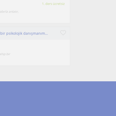
1. ders ücretsiz
bırla anlatır,
Ben bireysel olarak öğrencilerine koçluk yapan bir psikolojik danışmanım. Görüşmelerim ihtiyacı olan herkese yönelik olabilir.
hip bir