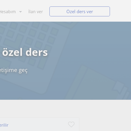
Özel ders ver
Hesabım
İlan ver
 özel ders
etişime geç
rilir