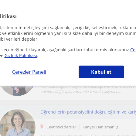
Bu aramayı kaydet ve yeni öğretmenlerimiz olduğu
litikası
 sitenin temel işleyişini sağlamak, içeriği kişiselleştirmek, reklamla
ve etkinliklerini ölçmenin yanı sıra size daha iyi bir deneyim sunm
ibi verileri depolar.
Online Kariyer Danismanligi dersi veren öğretmenl
 seçeneğine tıklayarak, aşağıdaki şartları kabul etmiş olursunuz
Çe
ve
Gizlilik Politikası
.
Çerezler Paneli
Kabul et
Çevrimiçi dersler
Kariyer Danismanligi
PDR lisans eğitimi doğrultusunda, öğrencilerime sadece
anlatımı değil; aynı zamanda verimli çalışma p...
Çevrimiçi dersler
Kariyer Danismanligi