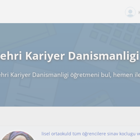
hri Kariyer Danismanligi
ri Kariyer Danismanligi öğretmeni bul, hemen il
lisel ortaokuld tüm öğrencilere sinav koclugu ve