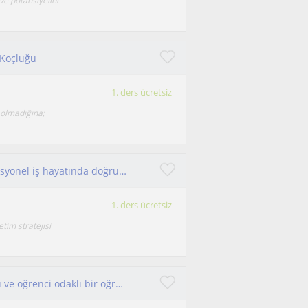
 ve potansiyelini
 Koçluğu
1. ders ücretsiz
 olmadığına;
Kariyerine yön vermek isteyen gençler ve profesyonel iş hayatında doğru seçimler ile bir yol haritası olusturmak isteyen bireyler
1. ders ücretsiz
tim stratejisi
Merhaba! PDR mezunuyum. Sabırlı, güler yüzlü ve öğrenci odaklı bir öğretmen olarak derslerimi öğrencinin seviyesine göre planlıyor