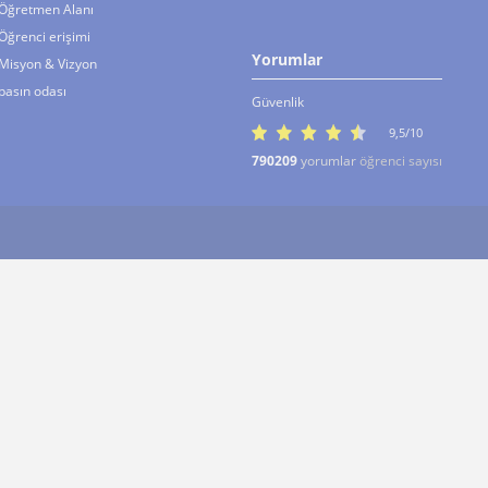
Öğretmen Alanı
Öğrenci erişimi
Yorumlar
Misyon & Vizyon
basın odası
Güvenlik
9,5/10
790209
yorumlar
öğrenci sayısı