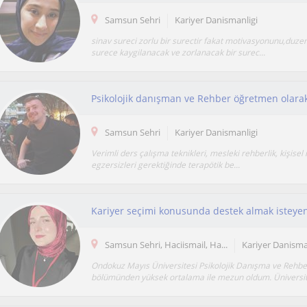
Samsun Sehri
Kariyer Danismanligi
sinav sureci zorlu bir surectir fakat motivasyonunu,duzen
surece kaygilanacak ve zorlanacak bir surec...
Samsun Sehri
Kariyer Danismanligi
Verimli ders çalışma teknikleri, mesleki rehberlik, kişisel 
egzersizleri gerektiğinde terapötik be...
Samsun Sehri, Haciismail, Ha...
Kariyer Danisma
Ondokuz Mayıs Üniversitesi Psikolojik Danışma ve Rehber
bölümünden yüksek ortalama ile mezun oldum. Üniversite