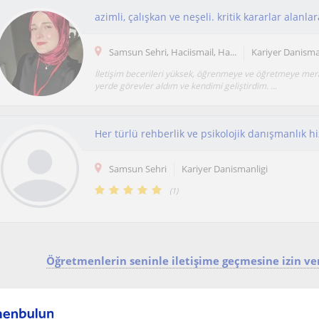
azimli, çalışkan ve neşeli. kritik kararlar alanla
Samsun Sehri, Haciismail, Ha...
Kariyer Danisma
İletişim becerileri yüksek, öğrenmeye ve öğretmeye mera
yerde görevler aldım ve kendimi geliştirdim. ...
Samsun Sehri
Kariyer Danismanligi
(
1
)
Öğretmenlerin seninle iletişime geçmesine izin ver
Ya da: