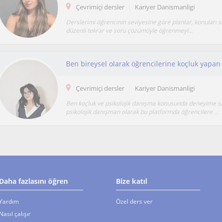
Çevrimiçi dersler
Kariyer Danismanligi
Derslerimi öğrencinin seviyesine göre planlar, konuları sa
düzenli tekrar ve soru çözümüyle öğrenmeyi...
Çevrimiçi dersler
Kariyer Danismanligi
Ben koçluk ve psikolojik danışma konusunda deneyime sa
psikolojik danışman olarak bu platformda öğrencilere ...
Daha fazlasını öğren
Bize katıl
Yardım
Özel ders ver
Nasıl çalışır