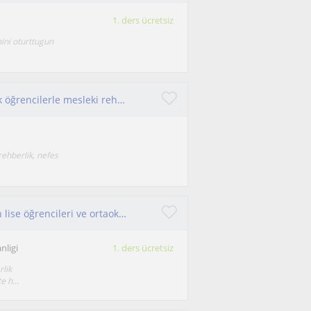
1. ders ücretsiz
ini oturttugun
Psikolojik danışman ve Rehber öğretmen olarak öğrencilerle mesleki rehberlik, eğitsel rehberlik ve kişisel rehberlik alanında çalı
rehberlik, nefes
Kariyer seçimi konusunda destek almak isteyen lise öğrencileri ve ortaokul öğrencileri için psikolojik danışmanlık hizmeti sunuyor
nligi
1. ders ücretsiz
lik
 h...