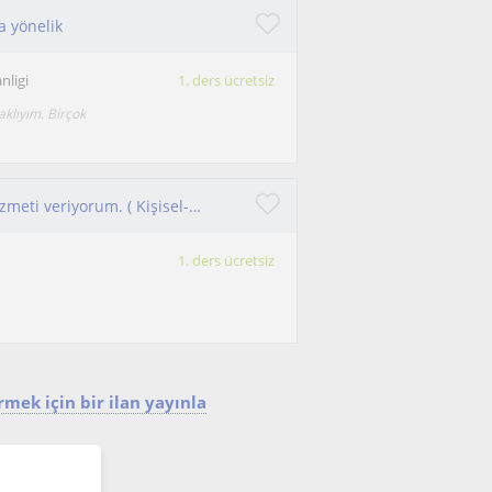
ra yönelik
nligi
1. ders ücretsiz
klıyım. Birçok
Her türlü rehberlik ve psikolojik danışmanlık hizmeti veriyorum. ( Kişisel- sosyal, mesleki ve eğitsel)
1. ders ücretsiz
mek için bir ilan yayınla