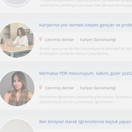
15 yıllık deneyimlerim ışığında üretim, perakende ve eğl
sektörlerine yönelik gerçek know-how deneyimlerimi pay.
Çevrimiçi dersler
Kariyer Danismanligi
Birebir veya grup dersleri düzenleyerek interaktif bir öğre
ile bireylere tamamen kariyer yolunda koç...
Çevrimiçi dersler
Kariyer Danismanligi
Derslerimi öğrencinin seviyesine göre planlar, konuları sa
düzenli tekrar ve soru çözümüyle öğrenmeyi...