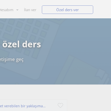
Özel ders ver
Hesabım
İlan ver
 özel ders
etişime geç
Öğrenciyi anlayan ve öğrenciye uygun bir hizmet verebilen bir yaklaşıma sahibim.