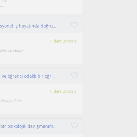
ence
..
Kariyerine yön vermek isteyen gençler ve profesyonel iş hayatında doğru seçimler ile bir yol haritası olusturmak isteyen bireyler
1. ders ücretsiz
tim stratejisi
Merhaba! PDR mezunuyum. Sabırlı, güler yüzlü ve öğrenci odaklı bir öğretmen olarak derslerimi öğrencinin seviyesine göre planlıyor
1. ders ücretsiz
bırla anlatır,
Ben bireysel olarak öğrencilerine koçluk yapan bir psikolojik danışmanım. Görüşmelerim ihtiyacı olan herkese yönelik olabilir.