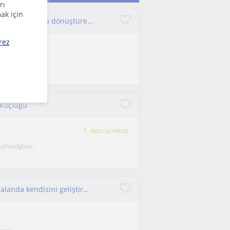
rı
ak için
Öğrencilerin potansiyelini doğru eğitim ve kariyer kararlarına dönüştüren, sonuç odaklı bir kariyer danışmanıyım
rez
 ve potansiyelini
 Koçluğu
1. ders ücretsiz
 olmadığına;
Yeni mezun, İnsan kaynakları öğrencileri ve bu alanda kendisini geliştirmek isteyenlere