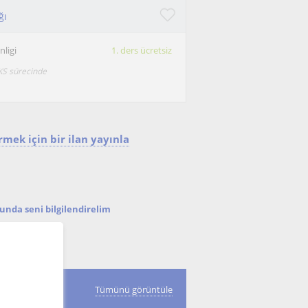
ğı
ligi
1. ders ücretsiz
KS sürecinde
mek için bir ilan yayınla
nda seni bilgilendirelim
er
Tümünü görüntüle