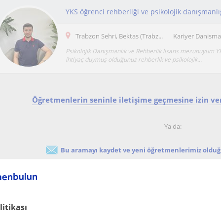
YKS öğrenci rehberliği ve psikolojik danışmanlı
Trabzon Sehri, Bektas (Trabz...
Kariyer Danisman
Psikolojik Danışmanlık ve Rehberlik lisans mezunuyum Y
ihtiyaç duymuş olduğunuz rehberlik ve psikolojik...
Öğretmenlerin seninle iletişime geçmesine izin ver
Ya da:
Bu aramayı kaydet ve yeni öğretmenlerimiz olduğu
litikası
Online Kariyer Danismanligi dersi veren öğretmenl