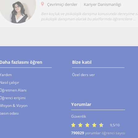
Çevrimiçi dersler
Kariyer Danismanligi
Ben koçluk ve psikolojik danışma konusunda deneyime sa
psikolojik danışman olarak bu platformda öğrencilere ...
Daha fazlasını öğren
Bize katıl
Yardım
Özel ders ver
Nasıl çalışır
Öğretmen Alanı
Öğrenci erişimi
Yorumlar
Misyon & Vizyon
basın odası
Güvenlik
9,5/10
790029
yorumlar
öğrenci sayısı