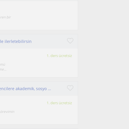
ren bir
 ilerletebilirsin
1. ders ücretsiz
lümü
e...
Psikolojik danışman ve aile danışmanıyım. Öğrencilere akademik, sosyo duygusal ve kariyer alanlarında rehberlik ediyorum.
1. ders ücretsiz
görevimin