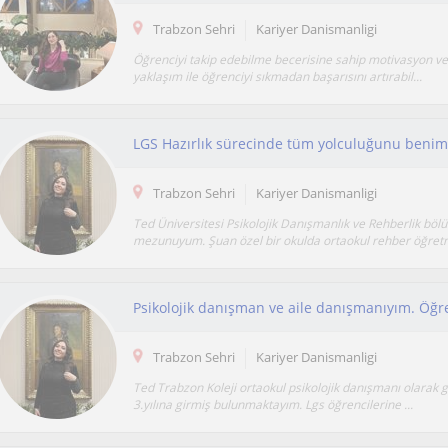
Trabzon Sehri
Kariyer Danismanligi
Öğrenciyi takip edebilme becerisine sahip motivasyon ve
yaklaşım ile öğrenciyi sıkmadan başarısını artırabil...
LGS Hazırlık sürecinde tüm yolculuğunu benimle
Trabzon Sehri
Kariyer Danismanligi
Ted Üniversitesi Psikolojik Danışmanlık ve Rehberlik bö
mezunuyum. Şuan özel bir okulda ortaokul rehber öğretm
Trabzon Sehri
Kariyer Danismanligi
Ted Trabzon Koleji ortaokul psikolojik danışmanı olarak 
3.yılına girmiş bulunmaktayım. Lgs öğrencilerine ...