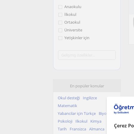
Anaokulu
İlkokul
Ortaokul
Üniversite
Yetişkinler için
En popüler konular
Okul desteği
Ingilizce
Matematik
Yabancilar için Türkçe
Biyoloji
Psikoloji
Ilkokul
Kimya
Çerez Po
Tarih
Fransizca
Almanca