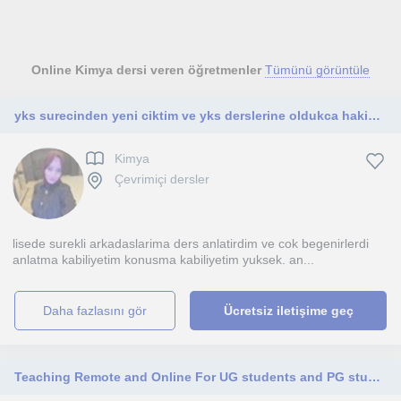
Online Kimya dersi veren öğretmenler
Tümünü görüntüle
yks surecinden yeni ciktim ve yks derslerine oldukca hakimim kimya ilgi alanim ogretmek cok hosuma gidiyor. yks sinavi icin
Kimya
Çevrimiçi dersler
lisede surekli arkadaslarima ders anlatirdim ve cok begenirlerdi
anlatma kabiliyetim konusma kabiliyetim yuksek. an...
daha fazlasını gör
Ücretsiz iletişime geç
Teaching Remote and Online For UG students and PG students