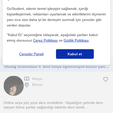
Bursal
GoStudent, sitenin temel işleyişini sağlamak, içeriği
kişiselleştirmek, reklamları uyarlamak ve etkinliklerini ölçmenin
Bire bir eğitim vereceğimi düşünüyorum kendimi temel kimya
yanı sıra size daha iyi bir deneyim sunmak için çerezler gibi
alanında yeterli görüyorum bireysel olarak her insan ile...
verileri depolar.
1. ders ücretsiz
"Kabul Et" seçeneğine tıklayarak, aşağıdaki şartları kabul
etmiş olursunuz
Çerez Politikası
ve
Gizlilik Politikası
.
daha fazlasını gör
Ücretsiz iletişime geç
Çerezler Paneli
Kabul et
Uludağ üniversitesi 4. Sınıf kimya öğrencisiyim bunun yanı sıra formasyon eğitimi almaktayım
Kimya
Bursal
Online veya yüz yüze ders verebilirim .Yaşadığım şehirde ders
isteyen birine şartlar sağlandığı taktirde ders vereb...