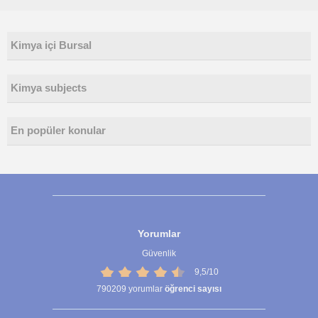
Kimya içi Bursal
Kimya subjects
En popüler konular
Yorumlar
Güvenlik
9,5/10
790209
yorumlar
öğrenci sayısı