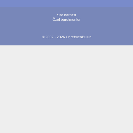
Site haritası
Özel öğretmenler
© 2007 - 2026 ÖğretmenBulun