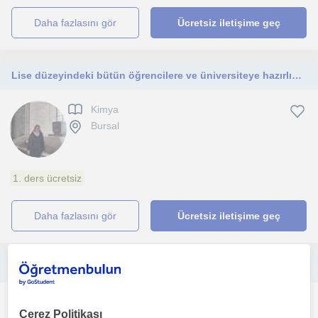
daha fazlasını gör
Ücretsiz iletişime geç
Lise düzeyindeki bütün öğrencilere ve üniversiteye hazırlık öğrencilerin Kimya eksikleri tamamlanır
Kimya
Bursal
1. ders ücretsiz
daha fazlasını gör
Ücretsiz iletişime geç
Şuan yazacak birşey bulamıyorum sadece denemek istiyorum uygulamayı
Kimya
Çerez Politikası