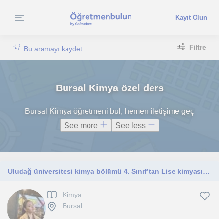
Kayıt Olun
Filtre
Bu aramayı kaydet
Bursal Kimya özel ders
Bursal Kimya öğretmeni bul, hemen iletişime geç
See more
See less
Uludağ üniversitesi kimya bölümü 4. Sınıf’tan Lise kimyasına (TYT-AYT) yüz yüze özel ders
Kimya
Bursal