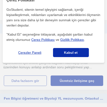
Çerez Politikası
GoStudent, sitenin temel işleyişini sağlamak, içeriği
daha fazlasını gör
Ücretsiz iletişime geç
kişiselleştirmek, reklamları uyarlamak ve etkinliklerini ölçmenin
yanı sıra size daha iyi bir deneyim sunmak için çerezler gibi
verileri depolar.
Kimya Mühendisliği 3. Sınıfım. Matematik çözmekten de anlatmaktan da hep zevk aldım. TYT, AYT ve ortaokul matematiği anlatabilirim
"Kabul Et" seçeneğine tıklayarak, aşağıdaki şartları kabul
etmiş olursunuz
Çerez Politikası
ve
Gizlilik Politikası
.
Kimya
Denizli Sehri
Çerezler Paneli
Kabul et
öğrencilerim için online çalışma kâğıtları hazırlayıp onlar
üzerinden konuyu anlatıp ardından soru pekiştirmesi yap...
daha fazlasını gör
Ücretsiz iletişime geç
Fen Bilgisi öğretmeni ve Biyoloji YL mezunuyum. Ortaokul fen, 9-10. sınıf fizik, kimya, biyoloji derslerinde birebir/grup ders den