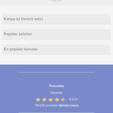
yayınla
Kimya içi Denizli sehri
Popüler şehirler
En popüler konular
Yorumlar
Güvenlik
9,5/10
790206
yorumlar
öğrenci sayısı