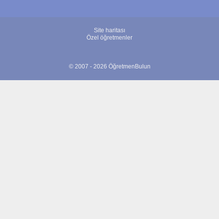
Site haritası
Özel öğretmenler
© 2007 - 2026 ÖğretmenBulun