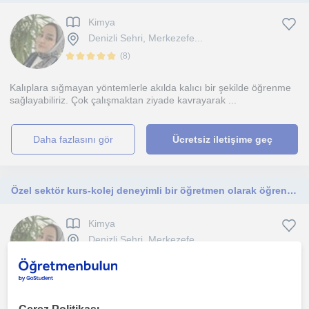
Kimya
Denizli Sehri, Merkezefe...
(
8
)
Kalıplara sığmayan yöntemlerle akılda kalıcı bir şekilde öğrenme
sağlayabiliriz. Çok çalışmaktan ziyade kavrayarak ...
daha fazlasını gör
Ücretsiz iletişime geç
Özel sektör kurs-kolej deneyimli bir öğretmen olarak öğrencilere kimyayı sevdiren bir öğretmenim. Tüm lise gruplarına yönelik.
Kimya
Denizli Sehri, Merkezefe...
(
8
)
Bire bir eğitimde deneyimliyim. Gerek yüz yüze gerekse uzaktan
eğitimde çokça deneyim sahibi oldum ve öğrencilerimd...