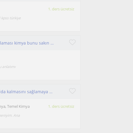
1. ders ücretsiz
 kpss türkiye
TYT AYT dersleri için buradayım. En az net ortalaması kimya bunu sakın unutma!
u anlatımı
Organik kimyayı daha eğlenceli hale getirip akılda kalmasını sağlamaya hazır mısın ?
mya, Temel Kimya
1. ders ücretsiz
meniyim. Ana