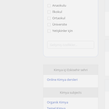
Anaokulu
İlkokul
Ortaokul
Üniversite
Yetişkinler için
Kimya içi Eskisehir sehri
Online Kimya dersleri
Kimya subjects
Organik Kimya
Temel Kimya