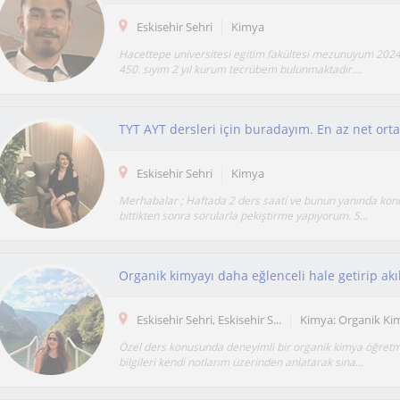
Eskisehir Sehri
Kimya
Hacettepe universitesi egitim fakültesi mezunuyum 2024
450. sıyım 2 yıl kurum tecrübem bulunmaktadır....
Eskisehir Sehri
Kimya
Merhabalar ; Haftada 2 ders saati ve bunun yanında kon
bittikten sonra sorularla pekiştirme yapıyorum. S...
Eskisehir Sehri, Eskisehir S...
Kimya: Organik Ki
Özel ders konusunda deneyimli bir organik kimya öğret
bilgileri kendi notlarım üzerinden anlatarak sına...