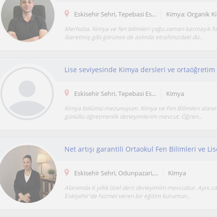
Eskisehir Sehri, Tepebasi Es...
Kimya: Organik K
Merhaba. Kimya ve fen bilimleri çoğu zaman karmaşık f
ibaretmiş gibi görünse de aslında etrafımızdaki dü...
Eskisehir Sehri, Tepebasi Es...
Kimya
Kimya bölümü mezunuyum. Kimya ve Fen Bilimleri alanın
gönüllü öğretmenlik deneyimlerim mevcut. Öğren...
Net artışı garantili Ortaokul Fen Bilimleri ve Li
Eskisehir Sehri, Odunpazari,...
Kimya
Alanımda 6 yıllık özel ders deneyimim mevcuttur. Aynı z
Eskişehir'de hizmet veren bir eğitim kurumun...