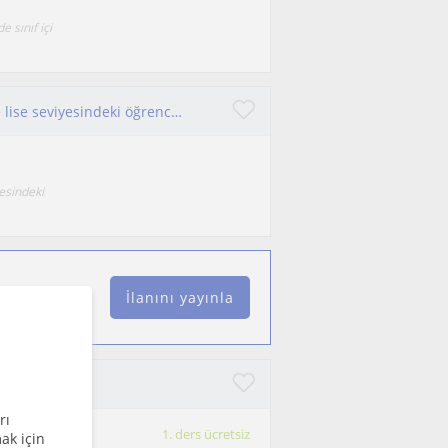
 sınıf içi
Kimya mühendisliği öğrencisiyim. İlköğretim ve lise seviyesindeki öğrencilere uygun fiyatlı
esindeki
İlanını yayınla
rı
1. ders ücretsiz
ak için