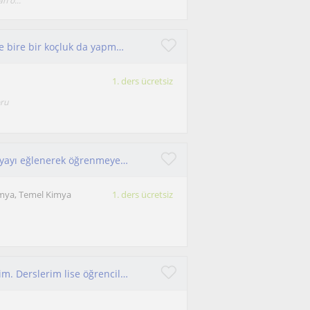
n ö...
TYT -AYT Kimya Dersleri alan tüm öğrencilerime bire bir koçluk da yapmaktayım
1. ders ücretsiz
oru
Her öğrencinin korkulu rüyası olan organik kimyayı eğlenerek öğrenmeye ne dersin !
imya, Temel Kimya
1. ders ücretsiz
Anlaşılır, sabırlı ve öğrenci odaklı bir öğretmenim. Derslerim lise öğrencilerine yöneliktir.