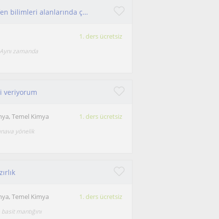
İlkokul, ortaokul ve lise öğrencilerine kimya ve fen bilimleri alanlarında çevrimiçi özel ders!
1. ders ücretsiz
. Aynı zamanda
si veriyorum
mya, Temel Kimya
1. ders ücretsiz
ınava yönelik
ırlık
mya, Temel Kimya
1. ders ücretsiz
e basit mantığını