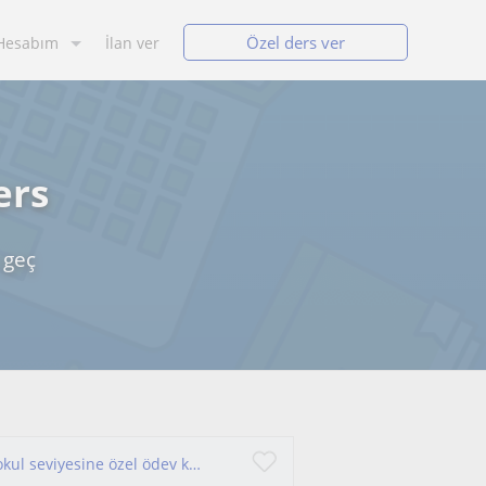
Özel ders ver
Hesabım
İlan ver
ers
 geç
Kimya mühendisliği öğrencisinden lise ve ortaokul seviyesine özel ödev koçluğu ve kimya dersi