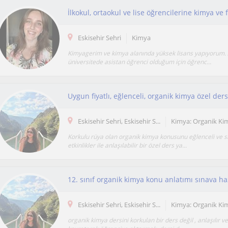
Eskisehir Sehri
Kimya
Kimyagerim ve kimya alanında yüksek lisans yapıyorum
üniversitede asistan öğrenci olduğum için öğrenc...
Uygun fiyatlı, eğlenceli, organik kimya özel der
Eskisehir Sehri, Eskisehir S...
Kimya: Organik Ki
Korkulu rüya olan organik kimya konusunu eğlenceli ve s
etkinlikler ile anlaşılabilir bir özel ders ya...
12. sınıf organik kimya konu anlatımı sınava haz
Eskisehir Sehri, Eskisehir S...
Kimya: Organik Ki
organik kimya dersini korkulan bir ders değil , anlaşılır v