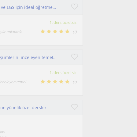
Dersim ortaokul ve lise grubuna yöneliktir. YKS ve LGS için ideal öğretmen olduğumu düşünüyorum.
1. ders ücretsiz
ılır anlatımla
(
1
)
Kimya, maddenin yapısını, özelliklerini ve dönüşümlerini inceleyen temel bir alandır
1. ders ücretsiz
 inceleyen temel
(
1
)
ine yönelik özel dersler
imi