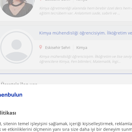
Kimya öğretmenliği alanında hem birebir özel ders hem de
eğitim tecrübem var. Anlatımım sade, sabırlı ve ...
Eskisehir Sehri
Kimya
Kimya mühendisliği öğrencisiyim. İlköğretim ve lise seviy
öğrencilere Kimya, Fen bilimleri, Matematik, İngi...
Ücretsiz ilan ver
Ücretsiz bir ilan ver ve öğretmenlerin seninle iletişime geçmesini sağla
litikası
Yks öğrencilerine yönelik özel ders veriyorum
 sitenin temel işleyişini sağlamak, içeriği kişiselleştirmek, reklamla
Eskisehir Sehri
Kimya
ve etkinliklerini ölçmenin yanı sıra size daha iyi bir deneyim sunm