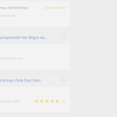
imya, Temel Kimya
1. ders ücretsiz
ormüllerden
Lise seviyesinde Kimya dersleri ve ortaöğretim seviyesinde Fen Bilgisi dersleri vermekteyim.
da özel ders ve
se Kimya, Fizik Özel Ders
amanda 3 yıldır
(
1
)