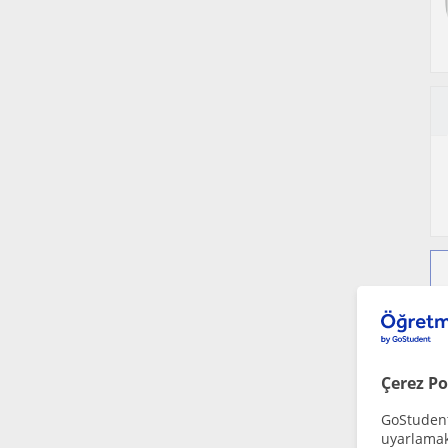
Çerez Po
GoStudent,
uyarlamak 