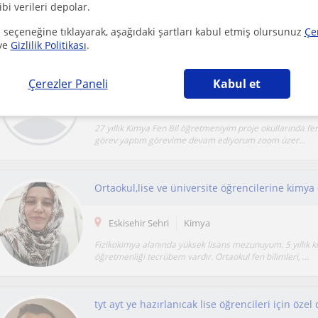
ibi verileri depolar.
(
1
)
 seçeneğine tıklayarak, aşağıdaki şartları kabul etmiş olursunuz
Çe
ve
Gizlilik Politikası
.
Yapay zeka ile ilgili yeniliklerden haberdar olm
Çerezler Paneli
Kabul et
Eskisehir Sehri
Kimya
27 yıllık Kimya Fen Bil öğretmeniyim proje okullarında fen
görev yaptım görevime devam ediyorum zoom üzer...
Eskisehir Sehri
Kimya
Fizikokimya alanında yüksek lisans mezunuyum. 5 yıllık 
öğretmenliği tecrübem vardır. Ortaokul fen bilimleri, ...
tyt ayt ye hazırlanıcak lise öğrencileri için özel