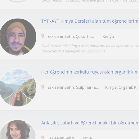
tamamladım. Ortaokul ve liseye giden Eskişehirde yaşaya
Eskisehir Sehri, Çukurhisar
Kimya
İlk ders ücretsiz.Kimya ders notlarımı paylaşıyorum ve s
havuzumdan paylaşım da yapıyorum.
Eskisehir Sehri, Gülpinar (E...
Kimya: Organik K
Eskisehir Sehri
Kimya