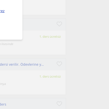
rez
ak isterim
1. ders ücretsiz
 lisesinde
Ortaokul,lise ve üniversite öğrencilerine kimya dersi verilir. Ödevlerine yardım edilir, vize ve final dönemleri takviye destek olunur
1. ders ücretsiz
kimya
 ders