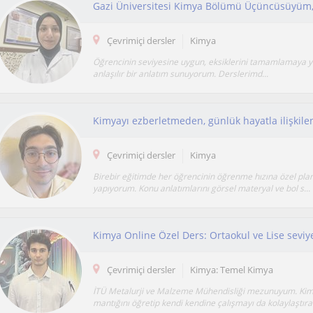
Çevrimiçi dersler
Kimya
Öğrencinin seviyesine uygun, eksiklerini tamamlamaya yö
anlaşılır bir anlatım sunuyorum. Derslerimd...
Çevrimiçi dersler
Kimya
Birebir eğitimde her öğrencinin öğrenme hızına özel pl
yapıyorum. Konu anlatımlarını görsel materyal ve bol s...
Kimya Online Özel Ders: Ortaokul ve Lise seviy
Çevrimiçi dersler
Kimya: Temel Kimya
İTÜ Metalurji ve Malzeme Mühendisliği mezunuyum. Ki
mantığını öğretip kendi kendine çalışmayı da kolaylaştıra.