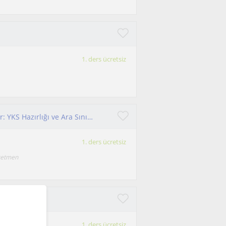
1. ders ücretsiz
Profesyonel Kimya Öğretmeninden Özel Dersler: YKS Hazırlığı ve Ara Sınıflara Yardım
1. ders ücretsiz
ğretmen
ersler
1. ders ücretsiz