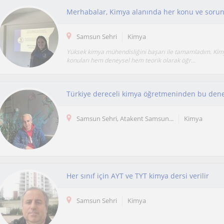
Merhabalar, Kimya alanında her konu ve sorunu
Samsun Sehri
Kimya
Yüksek kimya mühendisliğini başarı ile tamamladım. Kimya
konuları hem deneysel hem teorik olarak öğr...
Samsun Sehri, Atakent Samsun...
Kimya
Her sınıf için AYT ve TYT kimya dersi verilir
Samsun Sehri
Kimya