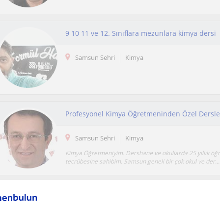
9 10 11 ve 12. Sınıflara mezunlara kimya dersi
Samsun Sehri
Kimya
Samsun Sehri
Kimya
Kimya Öğretmeniyim. Dershane ve okullarda 25 yıllık ö
tecrübesine sahibim. Samsun geneli bir çok okul ve der...
Deneyimli ve Çevik Kimya Öğretmeniyle Özel D
Samsun Sehri
Kimya