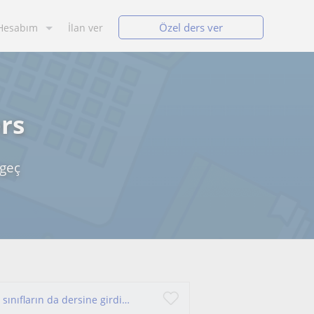
Özel ders ver
Hesabım
İlan ver
rs
geç
YKS sınavına yıllardır öğrenci hazırlıyorum. Ara sınıfların da dersine girdim. Karşılıklı iletişim ile başarı gelecektir