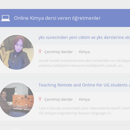
Online Kimya dersi veren öğretmenler
Çevrimiçi dersler
Kimya
lisede surekli arkadaslarima ders anlatirdim ve cok bege
anlatma kabiliyetim konusma kabiliyetim yuksek. an...
Teaching Remote and Online For UG students 
Çevrimiçi dersler
Kimya
I am a Faculty and private tutor interested to teach Che
Oil and gas engineering Russian language Tr...