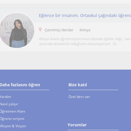
Çevrimiçi dersler
Kimya
Kimya lisans öğrencisiyim onun dışında eğitim, bilgi , san
açısında donanımlı olduğumu dusunuyorum . Et...
Daha fazlasını öğren
Bize katıl
Yardım
Özel ders ver
Nasıl çalışır
Öğretmen Alanı
Öğrenci erişimi
Yorumlar
Misyon & Vizyon