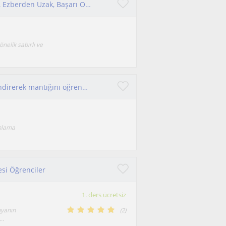
Gazi Üniversitesi Kimya Bölümü Üçüncüsüyüm, Ezberden Uzak, Başarı Odaklı Kimya Dersi Veriyorum
nelik sabırlı ve
Kimyayı ezberletmeden, günlük hayatla ilişkilendirerek mantığını öğrenmek isteyen herkese yardımcı olmaktan mutluluk duyarım!
anlama
esi Öğrenciler
1. ders ücretsiz
myanın
(
2
)
..