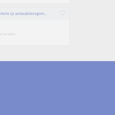
Eğlence bir insanım. Ortaokul çağındaki öğrencilerle iyi anlasabilecegimi dusunuyorum
at ve kültür