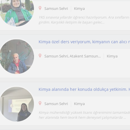
Samsun Sehri
Kimya
YKS sınavına yıllardır öğrenci hazırlıyorum. Ara sınıfların
girdim. Karşılıklı iletişim ile başarı gelec...
Samsun Sehri, Atakent Samsun...
Kimya
Samsun Sehri
Kimya
Kimya mühendisliği yüksek lisans öğrenimimi tamamlad
her alanında hem teorik hem deneysel çalışmalarda ...