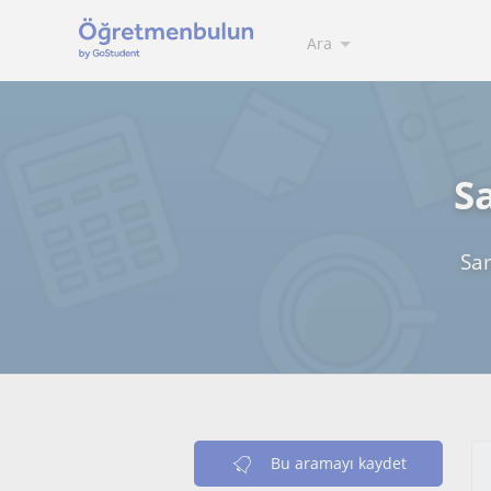
Ara
S
Sa
Bu aramayı kaydet