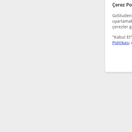
Çerez Po
GoStudent,
uyarlamak 
çerezler g
"Kabul Et"
Politikası