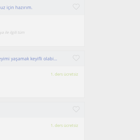
z için hazırım.
 ile ilgili tüm
Türkiye dereceli kimya öğretmeninden bu deneyimi yaşamak keyifli olabilir , hadi başlayalım
1. ders ücretsiz
1. ders ücretsiz