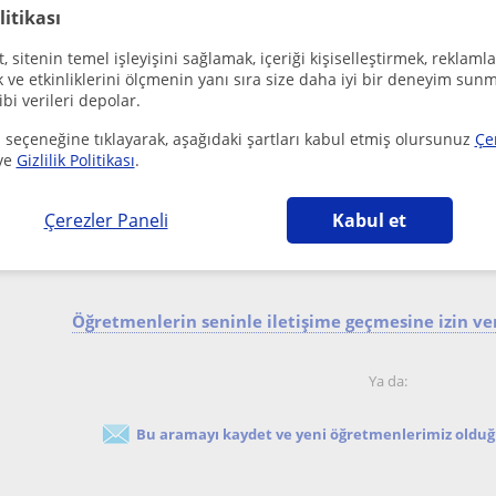
litikası
1976 Samsun doğumluyum.ODTÜ Kimya öğretmenliği 
yıldır okul ve kurslarda öğretmenlik yapmaktayım.Seyaha.
 sitenin temel işleyişini sağlamak, içeriği kişiselleştirmek, reklamla
ve etkinliklerini ölçmenin yanı sıra size daha iyi bir deneyim sunm
ibi verileri depolar.
20 Yıllık Tecrübeye Sahip Kimya Öğretmeninden 
 seçeneğine tıklayarak, aşağıdaki şartları kabul etmiş olursunuz
Çe
ve
Gizlilik Politikası
.
Samsun Sehri
Kimya
20 yıllık tecrübeli kimya öğretmeniyim.üniversite sınavına 
Çerezler Paneli
Kabul et
okula takviye dersleri veriyorum.eğlenc...
Öğretmenlerin seninle iletişime geçmesine izin ver
Ya da:
Bu aramayı kaydet ve yeni öğretmenlerimiz olduğu