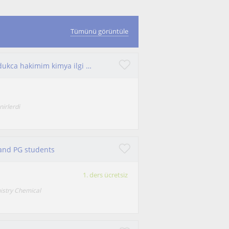
Tümünü görüntüle
yks surecinden yeni ciktim ve yks derslerine oldukca hakimim kimya ilgi alanim ogretmek cok hosuma gidiyor. yks sinavi icin
nirlerdi
and PG students
1. ders ücretsiz
mistry Chemical