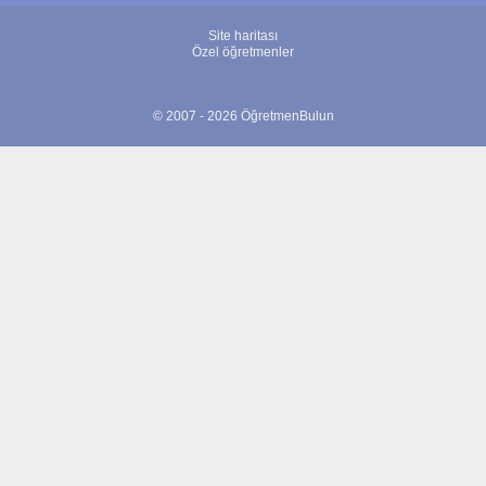
Site haritası
Özel öğretmenler
© 2007 - 2026 ÖğretmenBulun