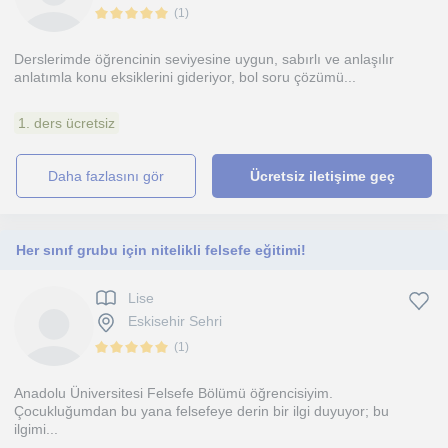
(
1
)
Derslerimde öğrencinin seviyesine uygun, sabırlı ve anlaşılır
anlatımla konu eksiklerini gideriyor, bol soru çözümü...
1. ders ücretsiz
daha fazlasını gör
Ücretsiz iletişime geç
Her sınıf grubu için nitelikli felsefe eğitimi!
Lise
Eskisehir Sehri
(
1
)
Anadolu Üniversitesi Felsefe Bölümü öğrencisiyim.
Çocukluğumdan bu yana felsefeye derin bir ilgi duyuyor; bu
ilgimi...