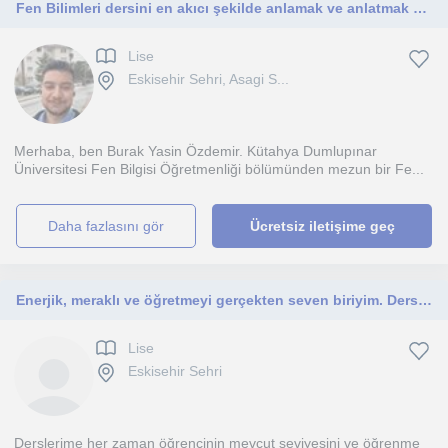
Fen Bilimleri dersini en akıcı şekilde anlamak ve anlatmak en temel amacımdır bu konuda hedefe giden yolda bol takip tek hedefim
Lise
Eskisehir Sehri, Asagi S...
Merhaba, ben Burak Yasin Özdemir. Kütahya Dumlupınar
Üniversitesi Fen Bilgisi Öğretmenliği bölümünden mezun bir Fe...
daha fazlasını gör
Ücretsiz iletişime geç
Enerjik, meraklı ve öğretmeyi gerçekten seven biriyim. Derslerim, öğrenmeye istekli olan herkese açıktır.
Lise
Eskisehir Sehri
Derslerime her zaman öğrencinin mevcut seviyesini ve öğrenme