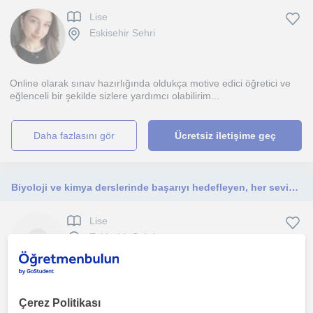
Lise
Eskisehir Sehri
Online olarak sınav hazırlığında oldukça motive edici öğretici ve
eğlenceli bir şekilde sizlere yardımcı olabilirim...
daha fazlasını gör
Ücretsiz iletişime geç
Biyoloji ve kimya derslerinde başarıyı hedefleyen, her seviyeden öğrenciye yönelik özel dersler veriyorum.
Lise
Eskisehir Sehri
Öğrencilerimin eksiklerini belirleyerek tamamen onlara özel bir
ders programı hazırlıyorum. Görsel materyallerle de...
Çerez Politikası