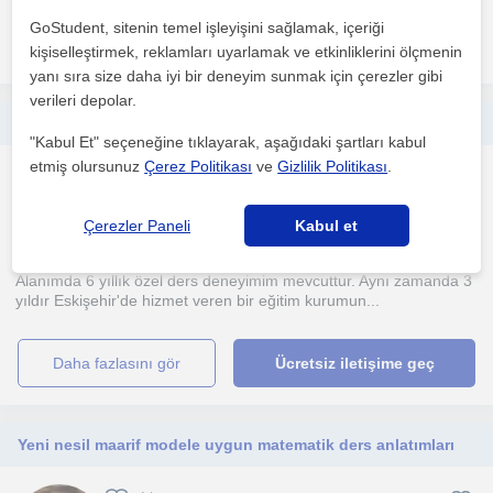
GoStudent, sitenin temel işleyişini sağlamak, içeriği
daha fazlasını gör
Ücretsiz iletişime geç
kişiselleştirmek, reklamları uyarlamak ve etkinliklerini ölçmenin
yanı sıra size daha iyi bir deneyim sunmak için çerezler gibi
verileri depolar.
Net artışı garantili Ortaokul Fen Bilimleri ve Lise Kimya, Fizik Özel Ders
"Kabul Et" seçeneğine tıklayarak, aşağıdaki şartları kabul
etmiş olursunuz
Çerez Politikası
ve
Gizlilik Politikası
.
Lise
Eskisehir Sehri, Odunpaz...
Çerezler Paneli
Kabul et
(
1
)
Alanımda 6 yıllık özel ders deneyimim mevcuttur. Aynı zamanda 3
yıldır Eskişehir'de hizmet veren bir eğitim kurumun...
daha fazlasını gör
Ücretsiz iletişime geç
Yeni nesil maarif modele uygun matematik ders anlatımları