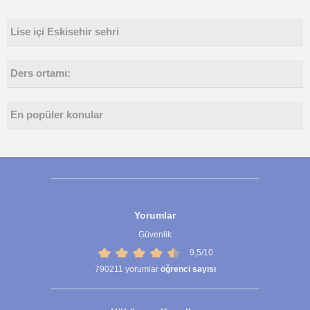
Lise içi Eskisehir sehri
Ders ortamı:
En popüler konular
Yorumlar
Güvenlik
9,5/10
790211
yorumlar
öğrenci sayısı