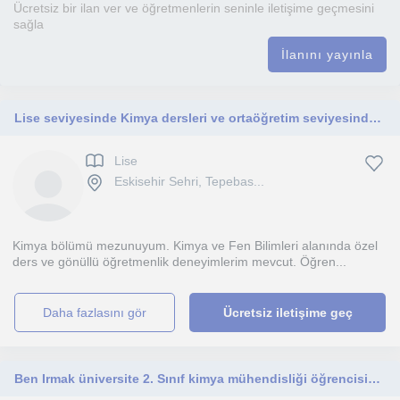
Ücretsiz bir ilan ver ve öğretmenlerin seninle iletişime geçmesini
sağla
İlanını yayınla
Lise seviyesinde Kimya dersleri ve ortaöğretim seviyesinde Fen Bilgisi dersleri vermekteyim.
Lise
Eskisehir Sehri, Tepebas...
Kimya bölümü mezunuyum. Kimya ve Fen Bilimleri alanında özel
ders ve gönüllü öğretmenlik deneyimlerim mevcut. Öğren...
daha fazlasını gör
Ücretsiz iletişime geç
Ben Irmak üniversite 2. Sınıf kimya mühendisliği öğrencisiyim. Tyt-Ayt sınav hazırlığı ortaokul konu anlatımında tecrübeliyim.