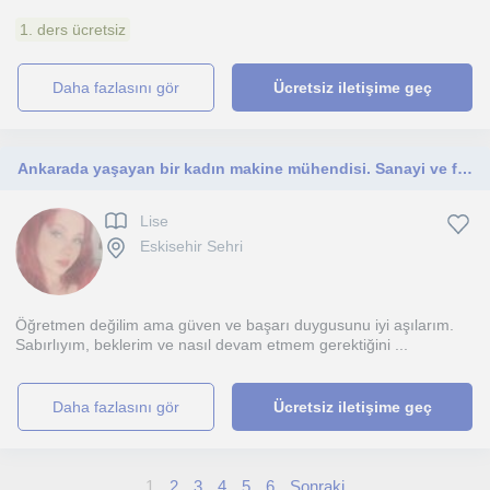
1. ders ücretsiz
daha fazlasını gör
Ücretsiz iletişime geç
Ankarada yaşayan bir kadın makine mühendisi. Sanayi ve fabrikayla ilgili herşey.
Lise
Eskisehir Sehri
Öğretmen değilim ama güven ve başarı duygusunu iyi aşılarım.
Sabırlıyım, beklerim ve nasıl devam etmem gerektiğini ...
daha fazlasını gör
Ücretsiz iletişime geç
1
2
3
4
5
6
Sonraki