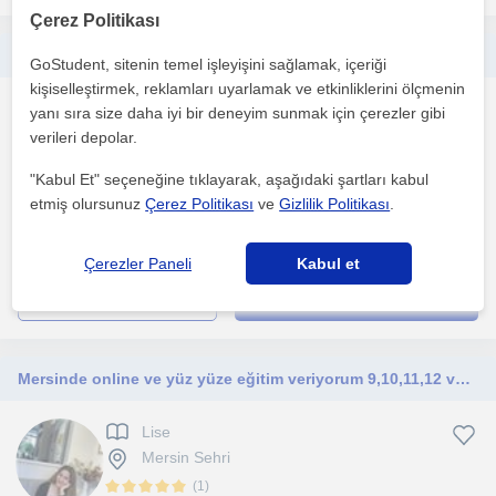
Çerez Politikası
Yüksek lisans mezunuyum. Felsefe ve tarihte uzmanlığa sahibim.
GoStudent, sitenin temel işleyişini sağlamak, içeriği
kişiselleştirmek, reklamları uyarlamak ve etkinliklerini ölçmenin
Lise
yanı sıra size daha iyi bir deneyim sunmak için çerezler gibi
Mersin Sehri
verileri depolar.
"Kabul Et" seçeneğine tıklayarak, aşağıdaki şartları kabul
etmiş olursunuz
Çerez Politikası
ve
Gizlilik Politikası
.
Felsefe yüksek lisans mezunuyum. Sosyal bilimler alanında geniş
akademik bilgiye sahibim. Tarih dahil çeşitli dersl...
Çerezler Paneli
Kabul et
daha fazlasını gör
Ücretsiz iletişime geç
Mersinde online ve yüz yüze eğitim veriyorum 9,10,11,12 ve mezun gruplarına fizik eğitimi veriyorum.
Lise
Mersin Sehri
(
1
)