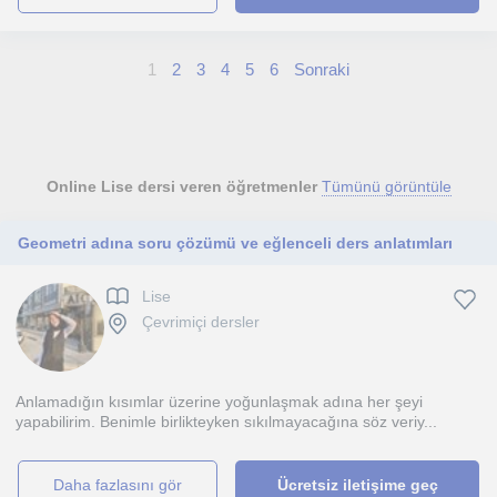
1
2
3
4
5
6
Sonraki
Online Lise dersi veren öğretmenler
Tümünü görüntüle
Geometri adına soru çözümü ve eğlenceli ders anlatımları
Lise
Çevrimiçi dersler
Anlamadığın kısımlar üzerine yoğunlaşmak adına her şeyi
yapabilirim. Benimle birlikteyken sıkılmayacağına söz veriy...
daha fazlasını gör
Ücretsiz iletişime geç