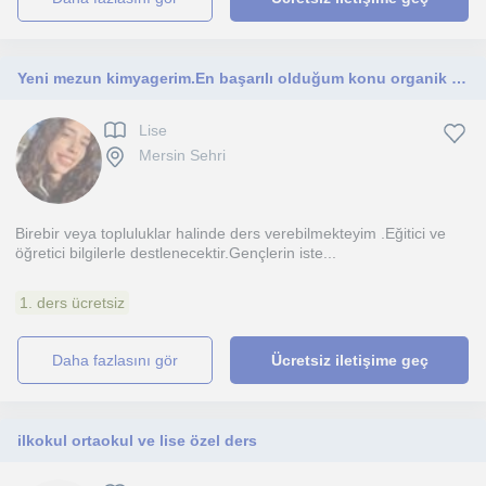
Yeni mezun kimyagerim.En başarılı olduğum konu organik kimyadır.Yks düzeyine ve üniversite öğrencilerine hitap etmektedir.
Lise
Mersin Sehri
Birebir veya topluluklar halinde ders verebilmekteyim .Eğitici ve
öğretici bilgilerle destlenecektir.Gençlerin iste...
1. ders ücretsiz
daha fazlasını gör
Ücretsiz iletişime geç
ilkokul ortaokul ve lise özel ders