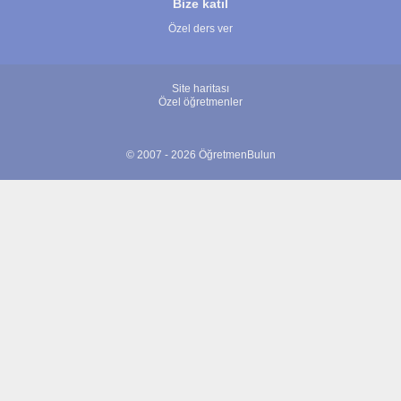
Bize katıl
Özel ders ver
Site haritası
Özel öğretmenler
© 2007 - 2026 ÖğretmenBulun