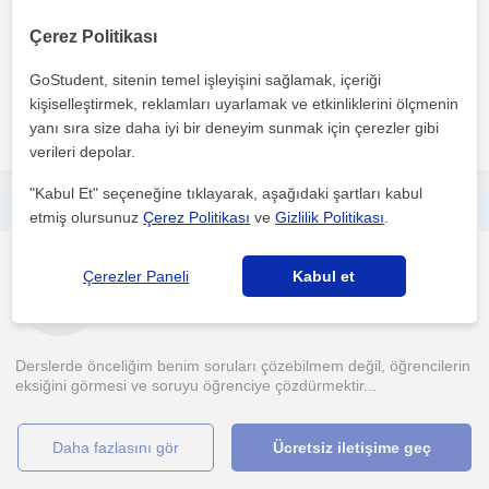
Derslerimi öğrencinin yaşına, seviyesine ve ihtiyaçlarına göre
planlarım. Konuları anlaşılır ve uygulamalı şekilde ...
Çerez Politikası
1. ders ücretsiz
GoStudent, sitenin temel işleyişini sağlamak, içeriği
kişiselleştirmek, reklamları uyarlamak ve etkinliklerini ölçmenin
yanı sıra size daha iyi bir deneyim sunmak için çerezler gibi
daha fazlasını gör
Ücretsiz iletişime geç
verileri depolar.
"Kabul Et" seçeneğine tıklayarak, aşağıdaki şartları kabul
13-18 yaş arası öğrencilere ortaokul-lise düzeyinde matematik eğitimi verebilirim.
etmiş olursunuz
Çerez Politikası
ve
Gizlilik Politikası
.
Matematik
Çerezler Paneli
Kabul et
Gaziantep Sehri
Derslerde önceliğim benim soruları çözebilmem değil, öğrencilerin
eksiğini görmesi ve soruyu öğrenciye çözdürmektir...
daha fazlasını gör
Ücretsiz iletişime geç