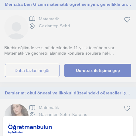
Merhaba ben Gizem matematik öğretmeniyim. genellikle üniversite hazırlık grubuna ders veriyorum ve her gruba da ders verebilirim
Matematik
Gaziantep Sehri
Birebir eğitimde ve sınıf derslerinde 11 yıllık tecrübem var.
Matematik ve geometri alanında konulara sorulara haki...
daha fazlasını gör
Ücretsiz iletişime geç
Derslerim; okul öncesi ve ilkokul düzeyindeki öğrenciler için uygundur
Matematik
Gaziantep Sehri, Karatas...