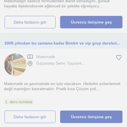
Matematiğin sadece formüllerden ibaret olmadığını, günlük
hayatla ilişkilendirerek eğlenceli bir şekilde öğretiyoru...
daha fazlasını gör
Ücretsiz iletişime geç
2006 yılından bu zamana kadar Birebir ve vip grup dersleri...
Matematik
Gaziantep Sehri, Gaziant...
Matematik ve geometride en iyisi olacaksın. Hedefim ezberlemek
değil mantığını kavratmaktır. Pratik kısa Çözüm yoll...
1. ders ücretsiz
daha fazlasını gör
Ücretsiz iletişime geç