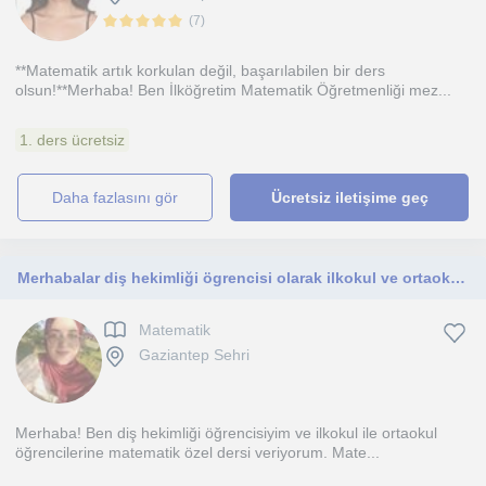
(
7
)
**Matematik artık korkulan değil, başarılabilen bir ders
olsun!**Merhaba! Ben İlköğretim Matematik Öğretmenliği mez...
1. ders ücretsiz
daha fazlasını gör
Ücretsiz iletişime geç
Merhabalar diş hekimliği ögrencisi olarak ilkokul ve ortaokul ögrencilerine ders verip koçluk ve yazili sinavlara yardimci oluyoru
Matematik
Gaziantep Sehri
Merhaba! Ben diş hekimliği öğrencisiyim ve ilkokul ile ortaokul
öğrencilerine matematik özel dersi veriyorum. Mate...