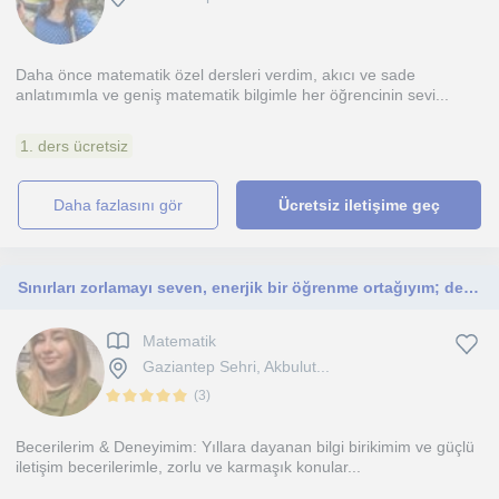
Daha önce matematik özel dersleri verdim, akıcı ve sade
anlatımımla ve geniş matematik bilgimle her öğrencinin sevi...
1. ders ücretsiz
daha fazlasını gör
Ücretsiz iletişime geç
Sınırları zorlamayı seven, enerjik bir öğrenme ortağıyım; derslerim meraklı zihinlere ve kendini geliştirmek isteyen her yaş grubu
Matematik
Gaziantep Sehri, Akbulut...
(
3
)
Becerilerim & Deneyimim: Yıllara dayanan bilgi birikimim ve güçlü
iletişim becerilerimle, zorlu ve karmaşık konular...