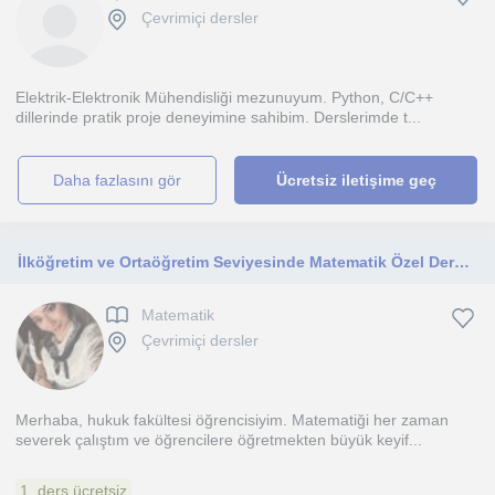
Çevrimiçi dersler
Elektrik-Elektronik Mühendisliği mezunuyum. Python, C/C++
dillerinde pratik proje deneyimine sahibim. Derslerimde t...
daha fazlasını gör
Ücretsiz iletişime geç
İlköğretim ve Ortaöğretim Seviyesinde Matematik Özel Dersi | Başarı Odaklı Eğitim
Matematik
Çevrimiçi dersler
Merhaba, hukuk fakültesi öğrencisiyim. Matematiği her zaman
severek çalıştım ve öğrencilere öğretmekten büyük keyif...
1. ders ücretsiz