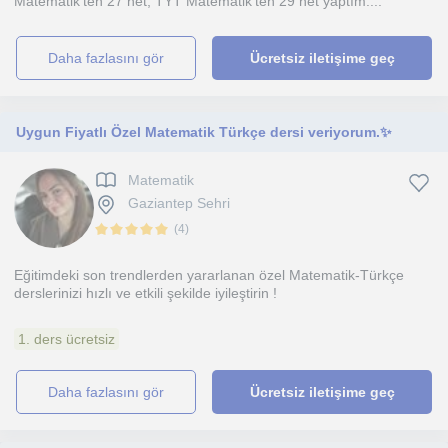
Matematik’ten 27 net, TYT Matematik’ten 29 net yaptım....
daha fazlasını gör
Ücretsiz iletişime geç
Uygun Fiyatlı Özel Matematik Türkçe dersi veriyorum.✨
Matematik
Gaziantep Sehri
(
4
)
Eğitimdeki son trendlerden yararlanan özel Matematik-Türkçe
derslerinizi hızlı ve etkili şekilde iyileştirin !
1. ders ücretsiz
daha fazlasını gör
Ücretsiz iletişime geç