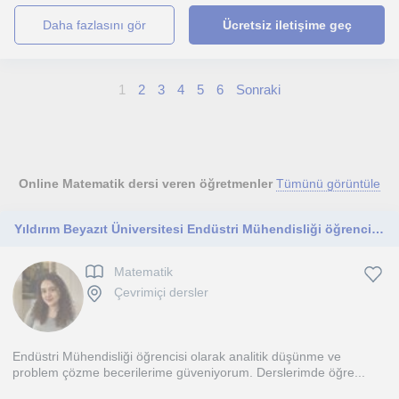
daha fazlasını gör
Ücretsiz iletişime geç
1
2
3
4
5
6
Sonraki
Online Matematik dersi veren öğretmenler
Tümünü görüntüle
Yıldırım Beyazıt Üniversitesi Endüstri Mühendisliği öğrencisiyim İlkokuldan TYT seviyesine online matematik dersleri veriyorum
Matematik
Çevrimiçi dersler
Endüstri Mühendisliği öğrencisi olarak analitik düşünme ve
problem çözme becerilerime güveniyorum. Derslerimde öğre...