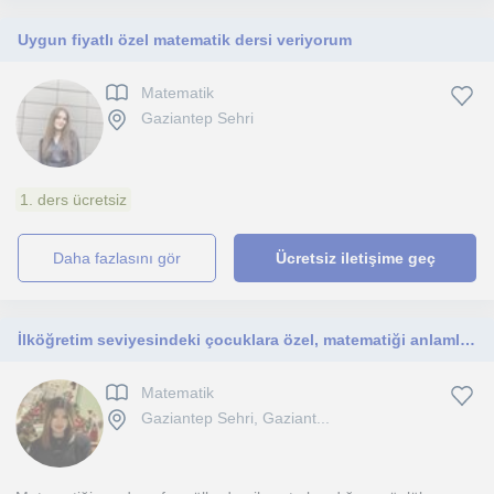
Uygun fiyatlı özel matematik dersi veriyorum
Matematik
Gaziantep Sehri
1. ders ücretsiz
daha fazlasını gör
Ücretsiz iletişime geç
İlköğretim seviyesindeki çocuklara özel, matematiği anlamlandıran ve sevdiren matematik dersleri veriyorum.
Matematik
Gaziantep Sehri, Gaziant...