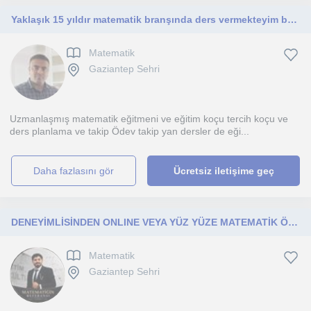
Yaklaşık 15 yıldır matematik branşında ders vermekteyim bunun yanı sıra eğitim koçluğu tercih koçluğu yapmaktayım ders planlama
Matematik
Gaziantep Sehri
Uzmanlaşmış matematik eğitmeni ve eğitim koçu tercih koçu ve
ders planlama ve takip Ödev takip yan dersler de eği...
daha fazlasını gör
Ücretsiz iletişime geç
DENEYİMLİSİNDEN ONLINE VEYA YÜZ YÜZE MATEMATİK ÖZEL DERS
Matematik
Gaziantep Sehri