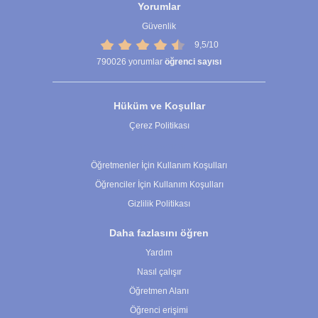
Yorumlar
Güvenlik
9,5/10
790026
yorumlar
öğrenci sayısı
Hüküm ve Koşullar
Çerez Politikası
Çerez Ayarları
Öğretmenler İçin Kullanım Koşulları
Öğrenciler İçin Kullanım Koşulları
Gizlilik Politikası
Daha fazlasını öğren
Yardım
Nasıl çalışır
Öğretmen Alanı
Öğrenci erişimi