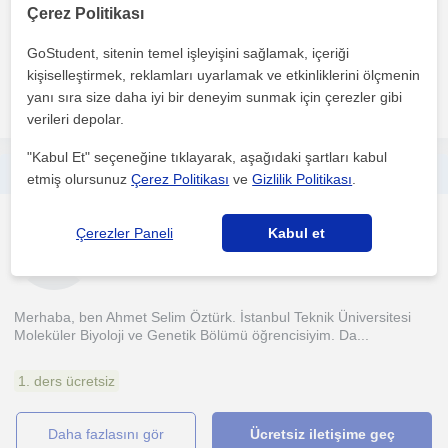
Mühendisliği bölümünden mezun olduktan sonra, mühendisliğin ...
Çerez Politikası
1. ders ücretsiz
GoStudent, sitenin temel işleyişini sağlamak, içeriği
kişiselleştirmek, reklamları uyarlamak ve etkinliklerini ölçmenin
yanı sıra size daha iyi bir deneyim sunmak için çerezler gibi
daha fazlasını gör
Ücretsiz iletişime geç
verileri depolar.
"Kabul Et" seçeneğine tıklayarak, aşağıdaki şartları kabul
İTÜ Öğrencisinden Online ve Yüz Yüze Matematik Özel Dersi
etmiş olursunuz
Çerez Politikası
ve
Gizlilik Politikası
.
Matematik
Çerezler Paneli
Kabul et
Sariyer İstanbul
Merhaba, ben Ahmet Selim Öztürk. İstanbul Teknik Üniversitesi
Moleküler Biyoloji ve Genetik Bölümü öğrencisiyim. Da...
1. ders ücretsiz
daha fazlasını gör
Ücretsiz iletişime geç