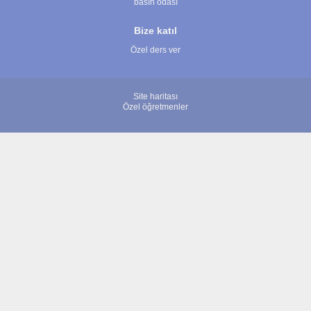
basın odası
Bize katıl
Özel ders ver
Site haritası
Özel öğretmenler
© 2007 - 2026 ÖğretmenBulun