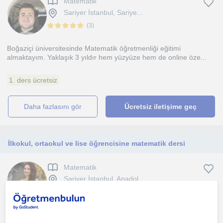
Matematik
Sariyer İstanbul, Sariye...
(
3
)
Boğaziçi üniversitesinde Matematik öğretmenliği eğitimi
almaktayım. Yaklaşık 3 yıldır hem yüzyüze hem de online öze...
1. ders ücretsiz
daha fazlasını gör
Ücretsiz iletişime geç
İlkokul, ortaokul ve lise öğrencisine matematik dersi
Matematik
Sariyer İstanbul, Anadol...
İstanbul Teknik Üniversitesi İnşaat Fakültesi Geomatik