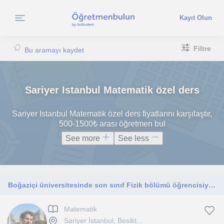
Kayıt Olun
Filtre
Bu aramayı kaydet
Sariyer Istanbul Matematik özel ders
Sariyer Istanbul Matematik özel ders fiyatlarını karşılaştır,
500-1500₺ arası öğretmen bul
See more
See less
Boğaziçi üniversitesinde son sınıf Fizik bölümü öğrencisiyim, lise ve ortaokul öğrencilerine sayısal alanda dersler vermekteyim.
Matematik
Sariyer İstanbul, Besikt...