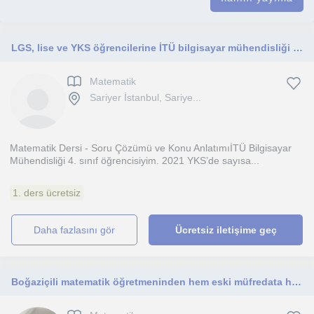
LGS, lise ve YKS öğrencilerine İTÜ bilgisayar mühendisliği öğrencisinden matematik dersi
Matematik
Sariyer İstanbul, Sariye...
Matematik Dersi - Soru Çözümü ve Konu AnlatımıİTÜ Bilgisayar
Mühendisliği 4. sınıf öğrencisiyim. 2021 YKS’de sayısa...
1. ders ücretsiz
daha fazlasını gör
Ücretsiz iletişime geç
Boğaziçili matematik öğretmeninden hem eski müfredata hem de maarif modeline uygun özel ders