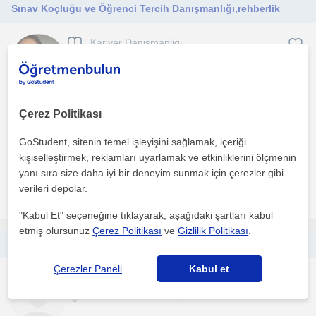
Sınav Koçluğu ve Öğrenci Tercih Danışmanlığı,rehberlik
Kariyer Danismanligi
Mersin Sehri
Zor olan sınav ve tercih sürecini daha kolay atlatman, kariyer
Çerez Politikası
yolculuğunda doğru adımlar atman,kendini daha iyi ta...
GoStudent, sitenin temel işleyişini sağlamak, içeriği
1. ders ücretsiz
kişiselleştirmek, reklamları uyarlamak ve etkinliklerini ölçmenin
yanı sıra size daha iyi bir deneyim sunmak için çerezler gibi
verileri depolar.
daha fazlasını gör
Ücretsiz iletişime geç
"Kabul Et" seçeneğine tıklayarak, aşağıdaki şartları kabul
etmiş olursunuz
Çerez Politikası
ve
Gizlilik Politikası
.
Sınav psikolojisi, akademik başarı, ilgi, yetenek ve hedef belirleme
Çerezler Paneli
Kabul et
Kariyer Danismanligi
Mersin Sehri, Çiftlik (M...