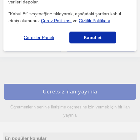
verileri depolar.
"Kabul Et" seçeneğine tıklayarak, aşağıdaki şartları kabul
etmiş olursunuz
Çerez Politikası
ve
Gizlilik Politikası
.
Her yaştan çocuklar ile iletişimde 8 yıllık bir tecrübeye sahibim.
Mühendislik alt yapımla matematik, ingilizce ve ...
Çerezler Paneli
Kabul et
daha fazlasını gör
Ücretsiz iletişime geç
Ücretsiz ilan yayınla
Öğretmenlerin seninle iletişime geçmesine izin vermek için bir ilan
yayınla
En popüler konular