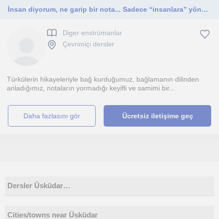
İnsan diyorum, ne garip bir nota... Sadece “insanlara” yönelik eğitim.
Diger enstrümanlar
Çevrimiçi dersler
Türkülerin hikayeleriyle bağ kurduğumuz, bağlamanın dilinden
anladığımız, notaların yormadığı keyifli ve samimi bir...
daha fazlasını gör
Ücretsiz iletişime geç
Dersler Üsküdar…
Cities/towns near Üsküdar