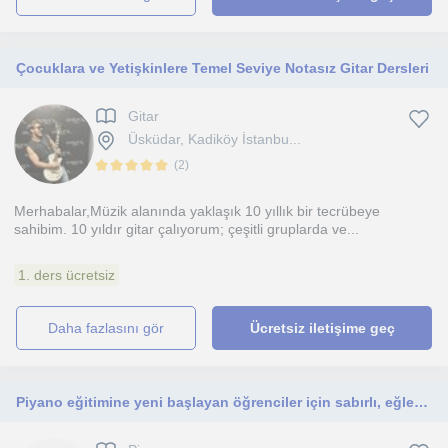
Çocuklara ve Yetişkinlere Temel Seviye Notasız Gitar Dersleri
Gitar
Üsküdar, Kadiköy İstanbu...
(
2
)
Merhabalar,Müzik alanında yaklaşık 10 yıllık bir tecrübeye
sahibim. 10 yıldır gitar çalıyorum; çeşitli gruplarda ve...
1. ders ücretsiz
daha fazlasını gör
Ücretsiz iletişime geç
Piyano eğitimine yeni başlayan öğrenciler için sabırlı, eğlenceli ve verimli dersler sunuyorum.