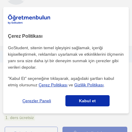
Merhaba, piyano eğitimine ilgi duyan öğrenciler için keyifli ve
verimli dersler sunuyorum. Derslerimde öğrencinin s...
daha fazlasını gör
Ücretsiz iletişime geç
Çerez Politikası
GoStudent, sitenin temel işleyişini sağlamak, içeriği
kişiselleştirmek, reklamları uyarlamak ve etkinliklerini ölçmenin
Müzik teorisi, Yetenek Sınavlarına hazırlık ve Portfolyo Tasarımı
yanı sıra size daha iyi bir deneyim sunmak için çerezler gibi
verileri depolar.
Müzik
Üsküdar, Baklaci, Besikt...
"Kabul Et" seçeneğine tıklayarak, aşağıdaki şartları kabul
etmiş olursunuz
Çerez Politikası
ve
Gizlilik Politikası
.
İstanbul Bilgi Üniversitesi Müzik Bölümü mezunuyum. 2020
Çerezler Paneli
Kabul et
yılından bu yana müzik prodüksiyonu, şarkı yazımı, sahne p...
1. ders ücretsiz