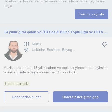
Ücretsiz bir ilan ver ve öğretmenlerin seninle iletişime geçmesini
sağla
İlanını yayınla
13 yıldır gitar çalan ve İTÜ Caz & Blues Topluluğu ve ITU A Capella icra ve yöneticiliğinden gelen tecrübeyle; rock, pop ve caz türlerinde kişiselleştirilmiş gitar eğitimi ve şarkı söyleme eğitimi
Müzik
Üsküdar, Besiktas, Beyog...
Müzik derslerinde, 13 yıllık sahne ve topluluk yönetimi deneyimimi
teknik eğitimle birleştiriyorum.Tarz Odaklı Eğit...
1. ders ücretsiz
daha fazlasını gör
Ücretsiz iletişime geç