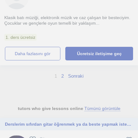
Klasik batı müziği, elektronik müzik ve caz çalışan bir besteciyim.
Çocuklar ve gençlerle oyun temelli bir yaklaşım...
1. ders ücretsiz
daha fazlasını gör
Ücretsiz iletişime geç
1
2
Sonraki
tutors who give lessons online
Tümünü görüntüle
Derslerim sıfırdan gitar öğrenmek ya da beste yapmak isteyenler için uygundur