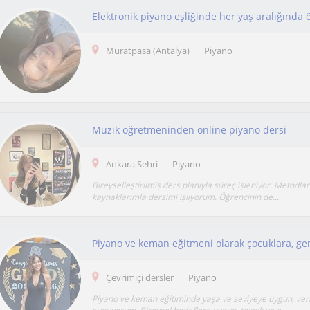
Muratpasa (Antalya)
Piyano
Müzik öğretmeninden online piyano dersi
Ankara Sehri
Piyano
Bireyselleştirilmiş ders planıyla süreç işleniyor. Metodlar
kaynaklarımla dersimi işliyorum. Öğrencinin de...
Çevrimiçi dersler
Piyano
Piyano ve keman eğitiminde yaşa ve seviyeye uygun, veri