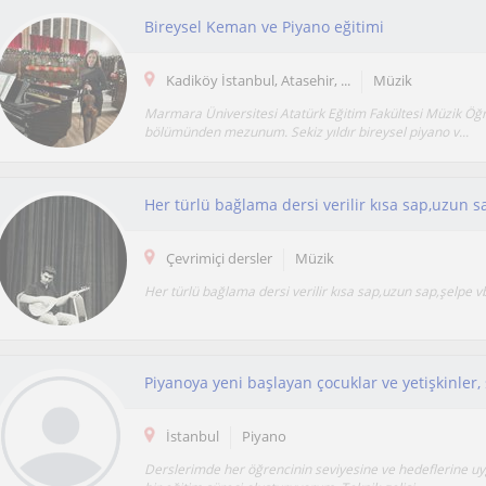
Bireysel Keman ve Piyano eğitimi
Kadiköy İstanbul, Atasehir, ...
Müzik
Marmara Üniversitesi Atatürk Eğitim Fakültesi Müzik Öğ
bölümünden mezunum. Sekiz yıldır bireysel piyano v...
Her türlü bağlama dersi verilir kısa sap,uzun s
Çevrimiçi dersler
Müzik
Her türlü bağlama dersi verilir kısa sap,uzun sap,şelpe v
İstanbul
Piyano
Derslerimde her öğrencinin seviyesine ve hedeflerine uy