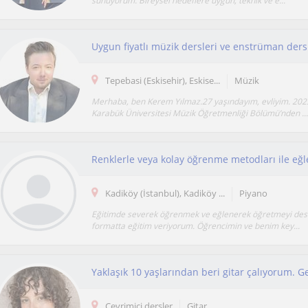
sunuyorum. Bireysel hedeflere uygun, teknik ve e...
Uygun fiyatlı müzik dersleri ve enstrüman der
Tepebasi (Eskisehir), Eskise...
Müzik
Merhaba, ben Kerem Yılmaz.27 yaşındayım, evliyim. 2023
Karabük Üniversitesi Müzik Öğretmenliği Bölümü’nden ...
Kadiköy (İstanbul), Kadiköy ...
Piyano
Eğitimde severek öğrenmek ve eğlenerek öğretmeyi dest
formatta eğitim veriyorum. Öğrencimin ve benim key...
Çevrimiçi dersler
Gitar