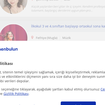
Küçük yaşlardan beri gitar ile iç içeyim. Kendimi profesyo
tutamam, başlangıç derslerini uygun plan-pro...
İlkokul 3 ve 4.sınıftan başlayıp ortaokul sona 
Fethiye (Mugla)
Müzik
litikası
Ücretsiz ilan ver
 sitenin temel işleyişini sağlamak, içeriği kişiselleştirmek, reklamla
Ücretsiz bir ilan ver ve öğretmenlerin seninle iletişime geçmesini sağla
ve etkinliklerini ölçmenin yanı sıra size daha iyi bir deneyim sunm
ibi verileri depolar.
 seçeneğine tıklayarak, aşağıdaki şartları kabul etmiş olursunuz
Çe
Müzik Öğretmeni, Her Yaş Grubuna Piyano ve Y
ve
Gizlilik Politikası
.
Merkez Çanakkale
Piyano