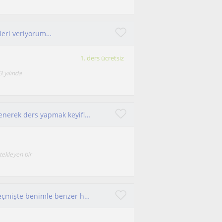
sleri veriyorum…
1. ders ücretsiz
 yılında
Renklerle veya kolay öğrenme metodları ile eğlenerek ders yapmak keyifli :)
ekleyen bir
Yaklaşık 10 yaşlarından beri gitar çalıyorum. Geçmişte benimle benzer hevese sahip çocuklara gitar dersleri vermek istiyorum