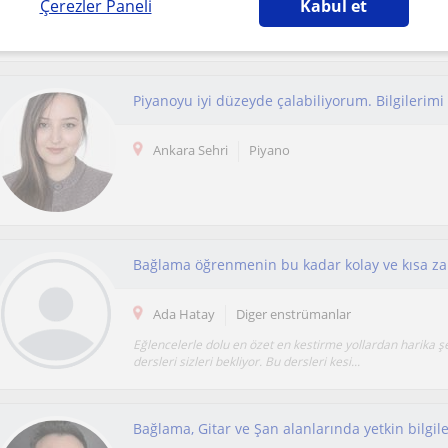
Çerezler Paneli
Kabul et
Çanakkale Onsekiz Mart Üniversitesi Müzik Öğretmenli
Öğretmenlik uygulaması kapsamında ortaokul ve lis...
Ankara Sehri
Piyano
Ada Hatay
Diger enstrümanlar
Eğlencelerle dolu en özet en kestirme yollardan harika 
dersleri sizleri bekliyor. Bu dersleri kesi...