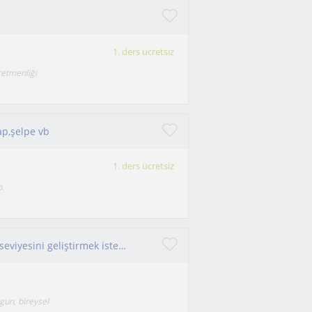
1. ders ücretsiz
retmenliği
ap,şelpe vb
1. ders ücretsiz
b.
Piyanoya yeni başlayan çocuklar ve yetişkinler, seviyesini geliştirmek isteyen öğrenciler için piyano dersi
gun, bireysel