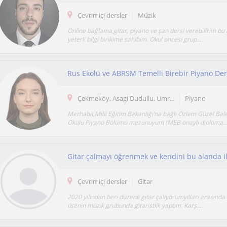
Çevrimiçi dersler
Müzik
Online bağlama,gitar, piyano ve şan dersi verebilirim bu
yeterli bilgi birikime sahibim. Okul öncesi grup...
Rus Ekolü ve ABRSM Temelli Birebir Piyano Ders
Çekmeköy, Asagi Dudullu, Umr...
Piyano
Merhaba,Milli Eğitim Bakanlığı’na bağlı Özlem Güzel Bal
Okulu Piyano Bölümü mezunuyum (MEB onaylı diploma..
Çevrimiçi dersler
Gitar
2020 yılından beri düzenli gitar çalıyorumyılları arasın
lisenin müzik grubunda gitaristlik yaptım. Karş...