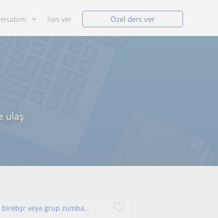
Özel ders ver
Hesabım
İlan ver
e ulaş
Hem eğlenmek, hem kilo vermek isteyenler için birebşr veya grup zumba dersi