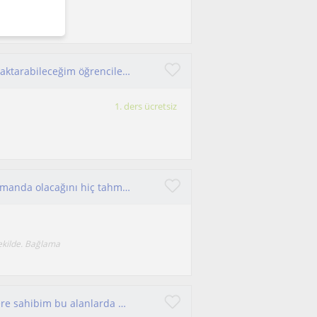
ği mezunuyum.
Piyanoyu iyi düzeyde çalabiliyorum. Bilgilerimi aktarabileceğim öğrencilerle çalışmayı çok isterim
1. ders ücretsiz
Bağlama öğrenmenin bu kadar kolay ve kısa zamanda olacağını hiç tahmin etmezdim diyeceğiniz eğitim için Ben hazırım sizleri beklem
şekilde. Bağlama
Bağlama, Gitar ve Şan alanlarında yetkin bilgilere sahibim bu alanlarda ders verebilirim