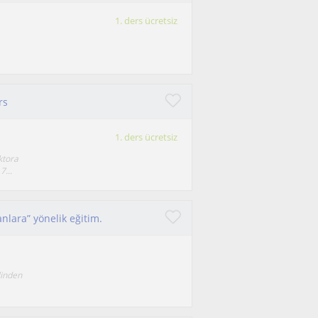
1. ders ücretsiz
rs
1. ders ücretsiz
ktora
...
nlara” yönelik eğitim.
linden