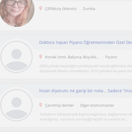
Çiftlikköy (Mersin)
Zumba
Doktora Yapan Piyano Öğretmeninden Özel De
Konak İzmir, Balçova, Büyükk...
Piyano
2006 yılında başladığım profesyonel müzik eğitimime do
düzeyinde devam etmekteyim. 2016 yılından bu yana ise 7
İnsan diyorum, ne garip bir nota... Sadece “insa
Çevrimiçi dersler
Diger enstrümanlar
Türkülerin hikayeleriyle bağ kurduğumuz, bağlamanın di
anladığımız, notaların yormadığı keyifli ve samimi bir...