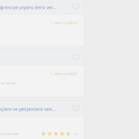
Elektronik piyano eşliğinde her yaş aralığında öğrenciye piyano dersi veriyorum
1. ders ücretsiz
1. ders ücretsiz
 ve kendi
Piyano ve keman eğitmeni olarak çocuklara, gençlere ve yetişkinlere seviyeye uygun, keyifli müzik dersleri veriyorum.
mli dersler
(
1
)