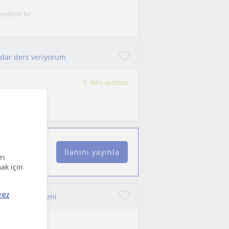
nellerle bir
kadar ders veriyorum
1. ders ücretsiz
İlanını yayınla
rı
ak için
rez
an Flüt Eğitmeni