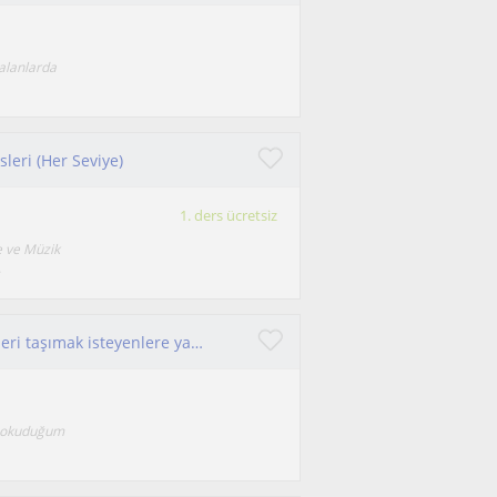
 alanlarda
leri (Her Seviye)
1. ders ücretsiz
e ve Müzik
.
Gitar çalmayı öğrenmek ve kendini bu alanda ileri taşımak isteyenlere yardımcı olmaktan mutluluk duyarım.
da okuduğum