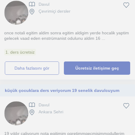
Davul
Çevrimiçi dersler
once notali egitim aldim sonra egitim aldigim yerde hocalik yaptim
gelecek vaad eden enstrümanist odulunu aldim 16 ...
1. ders ücretsiz
daha fazlasını gör
Ücretsiz iletişime geç
küçük çocuklara ders veriyorum 19 senelik davulcuyum
Davul
Ankara Sehri
19 yıldır caliyorum nota egitimim ogretimmgecmisimmodullerim