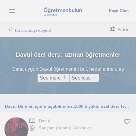
Kayıt Olun
Filtre
Bu aramayı kaydet
Davul özel ders: uzman öğretmenler
Sana uygun Davul öğretmenini bul, hedeflerine ulaş
See more
See less
Davul Dersleri için ulaşabilirsiniz.1000 e yakın özel ders tecrübem ile yeni hobinizde yardımcı olmak isterim
Davul
Sariçam (Adana), Gökbüve...