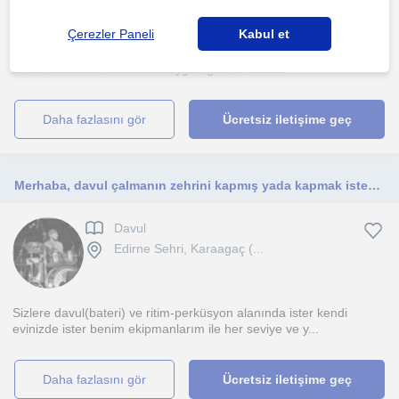
Çerezler Paneli
Kabul et
Eğitimde 15 yıllık bilgi, birikim ve tecrübe sahibiyim. Derslerimiz
birebir olmakta ve iki tarafa uygun gün ve saat...
daha fazlasını gör
Ücretsiz iletişime geç
Merhaba, davul çalmanın zehrini kapmış yada kapmak isteyen dostlarım.Ben Emre, profesyonel davulcu ve müzik öğretmeni adayıyım.
Davul
Edirne Sehri, Karaagaç (...
Sizlere davul(bateri) ve ritim-perküsyon alanında ister kendi
evinizde ister benim ekipmanlarım ile her seviye ve y...
daha fazlasını gör
Ücretsiz iletişime geç