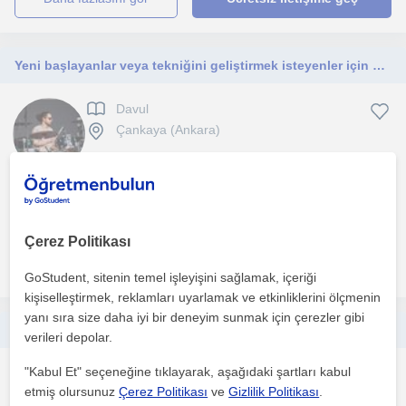
Yeni başlayanlar veya tekniğini geliştirmek isteyenler için bateri dersi
Davul
Çankaya (Ankara)
Sahne ve özel ders tecrübesi olan, otodidakt bir bateristim. Aktif
olarak sahne almaya devam ediyorum. Ankara'da, b...
Çerez Politikası
daha fazlasını gör
Ücretsiz iletişime geç
GoStudent, sitenin temel işleyişini sağlamak, içeriği
kişiselleştirmek, reklamları uyarlamak ve etkinliklerini ölçmenin
yanı sıra size daha iyi bir deneyim sunmak için çerezler gibi
Bateri öğrenmeniz için buradayım. 7'den 70'e herkes çalmalı.
verileri depolar.
"Kabul Et" seçeneğine tıklayarak, aşağıdaki şartları kabul
Davul
etmiş olursunuz
Çerez Politikası
ve
Gizlilik Politikası
.
İstanbul