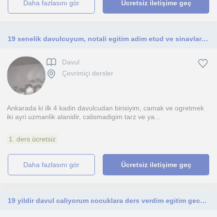
daha fazlasını gör
Ücretsiz iletişime geç
19 senelik davulcuyum, notali egitim adim etud ve sinavlara yonelik ogrencilere egitimler verdim
Davul
Çevrimiçi dersler
Ankarada ki ilk 4 kadin davulcudan birisiyim, camak ve ogretmek
iki ayri uzmanlik alanidir, calismadigim tarz ve ya...
1. ders ücretsiz
daha fazlasını gör
Ücretsiz iletişime geç
19 yildir davul caliyorum cocuklara ders verdim egitim gecmisim ve nota bilgim ve sahnelerim ve odullerim bulunmakta