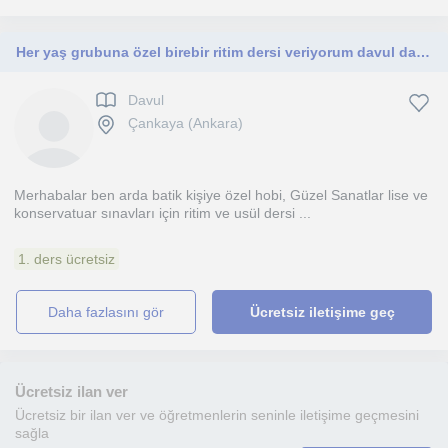
Her yaş grubuna özel birebir ritim dersi veriyorum davul darbuka bendir erbane kudüm online ve yüz yüze şeklinde
Davul
Çankaya (Ankara)
Merhabalar ben arda batik kişiye özel hobi, Güzel Sanatlar lise ve
konservatuar sınavları için ritim ve usül dersi ...
1. ders ücretsiz
daha fazlasını gör
Ücretsiz iletişime geç
Ücretsiz ilan ver
Ücretsiz bir ilan ver ve öğretmenlerin seninle iletişime geçmesini
sağla