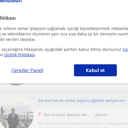
Klarnet dersi, birebir ister online ister yüz yüz
litikası
Maltepe (İstanbul)
Klarnet
 sitenin temel işleyişini sağlamak, içeriği kişiselleştirmek, reklamla
Maltepe'de kendi Dodomüzik kurs yerimde ister yüz yüze 
ve etkinliklerini ölçmenin yanı sıra size daha iyi bir deneyim sunm
ders vermekteyim. Haftada 1 olacak şekilde eğit...
ibi verileri depolar.
 seçeneğine tıklayarak, aşağıdaki şartları kabul etmiş olursunuz
Çe
Müzik öğretmeninden Klarnet ve Ney dersi
ve
Gizlilik Politikası
.
Kocasinan (Kayseri)
Klarnet
Çerezler Paneli
Kabul et
Klarnetin o büyüleyici, insan sesine en yakın ve duygu yükl
tanışmaya hazır mısınız? İster Türk Müziği'n...
Sol klarnet ve temel piyano eğitimi veriyorum
Sisli İstanbul, Besiktas, Be...
Klarnet
Ege üniversitesi türk müziği konservatuarı mezunuyum, s