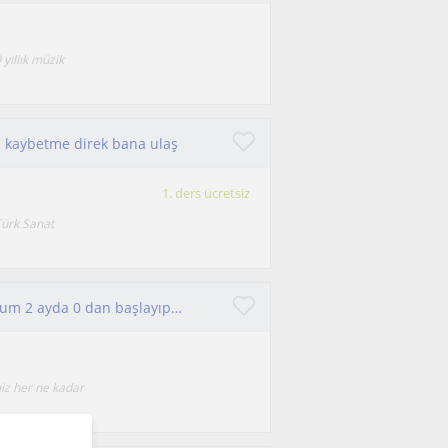
 yıllık müzik
n kaybetme direk bana ulaş
1. ders ücretsiz
Türk Sanat
klarnet türk müziğinin nazlı sazıdır idda ediyorum 2 ayda 0 dan başlayıp sizlere eşsiz parçalar icra etmenizi sağlıyorum
miz her ne kadar