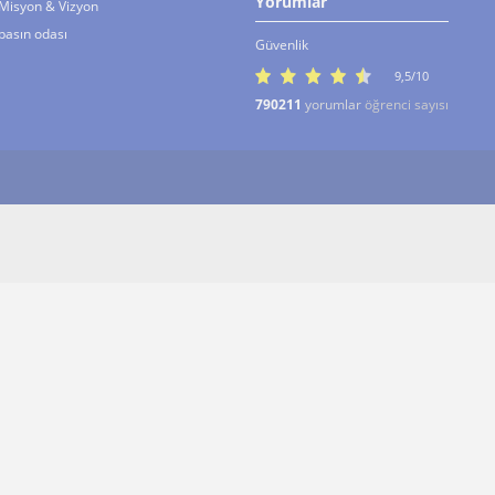
Yorumlar
Misyon & Vizyon
basın odası
Güvenlik
9,5/10
790211
yorumlar
öğrenci sayısı