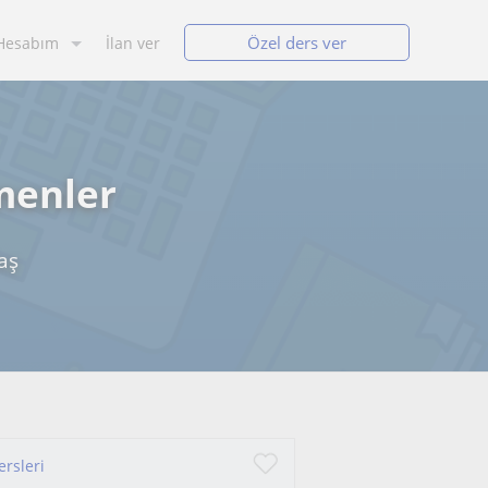
Özel ders ver
Hesabım
İlan ver
menler
aş
ersleri