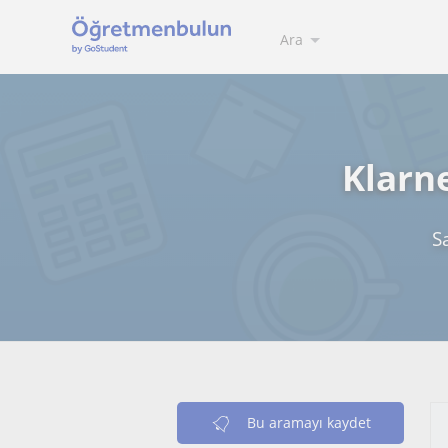
Ara
Klarn
S
Bu aramayı kaydet