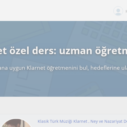
et özel ders: uzman öğret
ana uygun Klarnet öğretmenini bul, hedeflerine ul
Klasik Türk Müziği Klarnet , Ney ve Nazariyat D