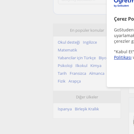
Çerez Po
GoStudent,
En popüler konular
uyarlamak 
çerezler g
Okul desteği
Ingilizce
Matematik
"Kabul Et"
Politikası
Yabancilar için Türkçe
Biyoloji
Psikoloji
Ilkokul
Kimya
Tarih
Fransizca
Almanca
Fizik
Arapça
Diğer ülkeler
İspanya
Birleşik Krallık