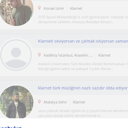
Konak İzmir
Klarnet
İYTE İnşaat Mühendisliği 4. sınıf öğrencisiyim. Yaklaşık 10
deneyimine sahibim. Amasya Belediye Konser...
Klarneti seviyorsan ve çalmak istiyorsan zama
Kadiköy İstanbul, Atasehir, ...
Klarnet
Atatürk Üniversitesi Türk Musikisi Devlet Konservatuarı 
Müziği eğitimi aldım ve yaklaşık 7 yıldır Klarne...
Malatya Sehri
Klarnet
uzun yıllardır birebir eğitim ile iç içeyim klarnet dersleri
yüz yüze olsada online derslerimizde d...