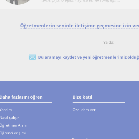
temel piyano eğitimi ayrıca temel solfej eğiti...
Öğretmenlerin seninle iletişime geçmesine izin ver
Ya da:
Bu aramayı kaydet ve yeni öğretmenlerimiz olduğu
Daha fazlasını öğren
Bize katıl
Yardım
Özel ders ver
Nasıl çalışır
Öğretmen Alanı
Öğrenci erişimi