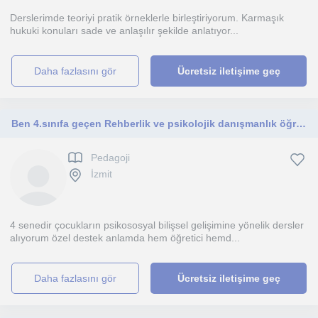
Derslerimde teoriyi pratik örneklerle birleştiriyorum. Karmaşık
hukuki konuları sade ve anlaşılır şekilde anlatıyor...
daha fazlasını gör
Ücretsiz iletişime geç
Ben 4.sınıfa geçen Rehberlik ve psikolojik danışmanlık öğrencisiyim bu alanda bilgiliyim.
Pedagoji
İzmit
4 senedir çocukların psikososyal bilişsel gelişimine yönelik dersler
alıyorum özel destek anlamda hem öğretici hemd...
daha fazlasını gör
Ücretsiz iletişime geç