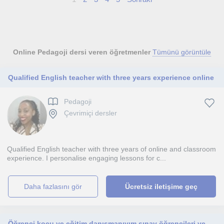
Online Pedagoji dersi veren öğretmenler
Tümünü görüntüle
Qualified English teacher with three years experience online
Pedagoji
Çevrimiçi dersler
Qualified English teacher with three years of online and classroom
experience. I personalise engaging lessons for c...
daha fazlasını gör
Ücretsiz iletişime geç
Öğrenci koçu ve eğitim danışmanıyım sınav öğrencileri ve diğer öğrencilere bu konuda yardımcı olurum.