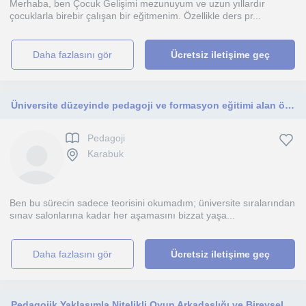
Merhaba, ben Çocuk Gelişimi mezunuyum ve uzun yıllardır
çocuklarla birebir çalışan bir eğitmenim. Özellikle ders pr...
daha fazlasını gör
Ücretsiz iletişime geç
Üniversite düzeyinde pedagoji ve formasyon eğitimi alan öğrencilerin teorik derslerini pratikle birleştiren, sınavlarında başarıyı
Pedagoji
Karabuk
Ben bu sürecin sadece teorisini okumadım; üniversite sıralarından
sınav salonlarına kadar her aşamasını bizzat yaşa...
daha fazlasını gör
Ücretsiz iletişime geç
Pedagojik Yaklaşımla Nitelikli Oyun Arkadaşlığı ve Bireysel Gelişim Mentörlüğü