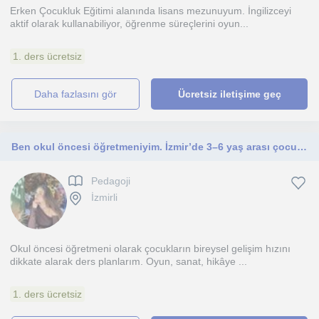
Erken Çocukluk Eğitimi alanında lisans mezunuyum. İngilizceyi
aktif olarak kullanabiliyor, öğrenme süreçlerini oyun...
1. ders ücretsiz
daha fazlasını gör
Ücretsiz iletişime geç
Ben okul öncesi öğretmeniyim. İzmir’de 3–6 yaş arası çocuklara oyun temelli, gelişim destekleyici birebir ve grup dersleri veririm
Pedagoji
İzmirli
Okul öncesi öğretmeni olarak çocukların bireysel gelişim hızını
dikkate alarak ders planlarım. Oyun, sanat, hikâye ...
1. ders ücretsiz