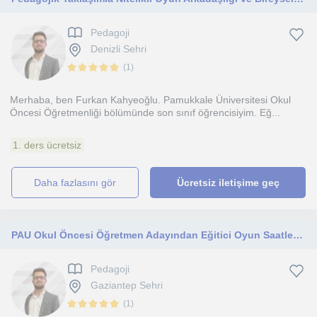
Pedagoji
Denizli Sehri
(
1
)
Merhaba, ben Furkan Kahyeoğlu. Pamukkale Üniversitesi Okul
Öncesi Öğretmenliği bölümünde son sınıf öğrencisiyim. Eğ...
1. ders ücretsiz
daha fazlasını gör
Ücretsiz iletişime geç
PAU Okul Öncesi Öğretmen Adayından Eğitici Oyun Saatleri ve Nitelikli Evde Bakım Hizmeti
Pedagoji
Gaziantep Sehri
(
1
)