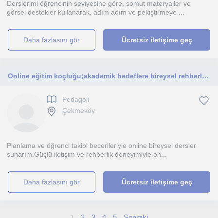
Derslerimi öğrencinin seviyesine göre, somut materyaller ve
görsel destekler kullanarak, adım adım ve pekiştirmeye ...
daha fazlasını gör
Ücretsiz iletişime geç
Online eğitim koçluğu;akademik hedeflere bireysel rehberlik isteyen kişilere
Pedagoji
Çekmeköy
Planlama ve öğrenci takibi becerileriyle online bireysel dersler
sunarım.Güçlü iletişim ve rehberlik deneyimiyle on...
daha fazlasını gör
Ücretsiz iletişime geç
1
2
3
4
5
Sonraki