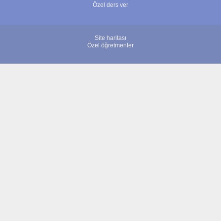
Özel ders ver
Site haritası
Özel öğretmenler
© 2007 - 2026 ÖğretmenBulun