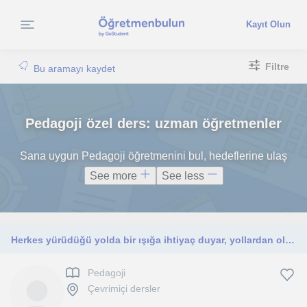
Kayıt Olun
Filtre
Bu aramayı kaydet
Pedagoji özel ders: uzman öğretmenler
Sana uygun Pedagoji öğretmenini bul, hedeflerine ulaş
See more
See less
Herkes yürüdüğü yolda bir ışığa ihtiyaç duyar, yollardan oluşan yaşamınızda doğru rehberlik her şeyi kolaylaştırabilir.
Pedagoji
Çevrimiçi dersler