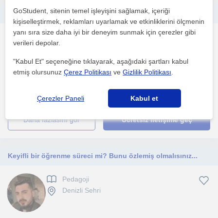
GoStudent, sitenin temel işleyişini sağlamak, içeriği
Sektörde 2 yıllık deneyimimle 0-12 yaş aralığı çocukların gelişimini desteklemek
kişiselleştirmek, reklamları uyarlamak ve etkinliklerini ölçmenin
yanı sıra size daha iyi bir deneyim sunmak için çerezler gibi
Pedagoji
verileri depolar.
Mersin Sehri
"Kabul Et" seçeneğine tıklayarak, aşağıdaki şartları kabul
etmiş olursunuz
Çerez Politikası
ve
Gizlilik Politikası
.
Amacım çocukların ihtiyaç duyduğu öğrenme teknikleriyle
yaşlarına uygun gelişim alanlarını oyunla destekleyerek sağ...
Çerezler Paneli
Kabul et
daha fazlasını gör
Ücretsiz iletişime geç
Keyifli bir öğrenme süreci mi? Bunu özlemiş olmalısınız...
Pedagoji
Denizli Sehri