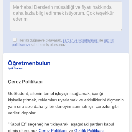
Her iki düğmeye tıklayarak,
şartlar ve koşullarımızı
ile
gizlilik
politikamızı
kabul etmiş olursunuz
Çerez Politikası
GoStudent, sitenin temel işleyişini sağlamak, içeriği
Bu ilanı paylaş veya e-posta ile gönder
kişiselleştirmek, reklamları uyarlamak ve etkinliklerini ölçmenin
yanı sıra size daha iyi bir deneyim sunmak için çerezler gibi
verileri depolar.
"Kabul Et" seçeneğine tıklayarak, aşağıdaki şartları kabul
etmiş olursunuz
Çerez Politikası
ve
Gizlilik Politikası
.