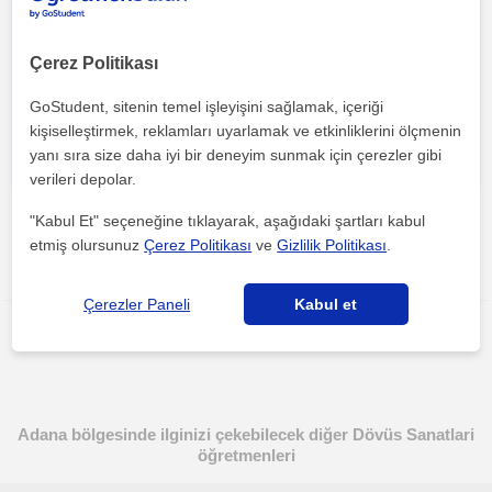
Her iki düğmeye tıklayarak,
şartlar ve koşullarımızı
ile
gizlilik
Çerez Politikası
politikamızı
kabul etmiş olursunuz
GoStudent, sitenin temel işleyişini sağlamak, içeriği
kişiselleştirmek, reklamları uyarlamak ve etkinliklerini ölçmenin
yanı sıra size daha iyi bir deneyim sunmak için çerezler gibi
verileri depolar.
"Kabul Et" seçeneğine tıklayarak, aşağıdaki şartları kabul
etmiş olursunuz
Çerez Politikası
ve
Gizlilik Politikası
.
Bu ilanı paylaş veya e-posta ile gönder
Çerezler Paneli
Kabul et
Adana bölgesinde ilginizi çekebilecek diğer Dövüs Sanatlari
öğretmenleri