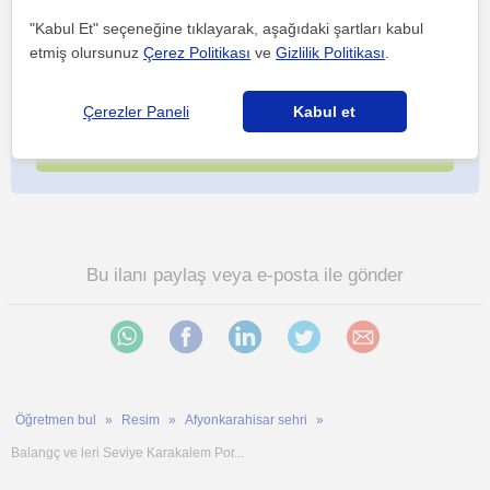
"Kabul Et" seçeneğine tıklayarak, aşağıdaki şartları kabul
etmiş olursunuz
Çerez Politikası
ve
Gizlilik Politikası
.
Her iki düğmeye tıklayarak,
şartlar ve koşullarımızı
ile
gizlilik
politikamızı
kabul etmiş olursunuz
Çerezler Paneli
Kabul et
Bu ilanı paylaş veya e-posta ile gönder
Öğretmen bul
Resim
Afyonkarahisar sehri
Balangç ve leri Seviye Karakalem Por...